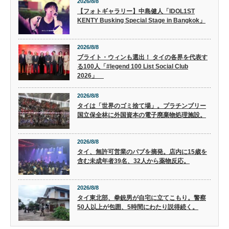
2026/8/8
【フォトギャラリー】中島健人「IDOL1ST
KENTY Busking Special Stage in Bangkok」
2026/8/8
ブライト・ウィンも選出！ タイの各界を代表す
る100人「#legend 100 List Social Club
2026」
2026/8/8
タイは「世界のゴミ捨て場」。プラチンブリー
国立保全林に外国資本の電子廃棄物処理施設。
2026/8/8
タイ、無許可営業のパブを摘発。店内に15歳を
含む未成年者39名、32人から薬物反応。
2026/8/8
タイ東北部、拳銃男が自宅に立てこもり。警察
50人以上が包囲、5時間にわたり説得続く。