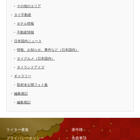
その他のエリア
タイ不動産
ホテル情報
不動産情報
日本国内ニュース
情報、お知らせ、事件など（日本国内）
タイグルメ（日本国内）
タイランドアイズ
ギャラリー
取材未公開フォト集
編集後記
編集後記
ライター募集
著作権
プライバシーポリシー
免責事項