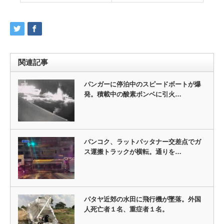
関連記事
パンガーに停泊中のスピードボートが爆
発。積載中の酸素ボンベに引火…
バンコク、ラットパッタナー交差点でガ
ス運搬トラックが横転。通りを…
パタヤ近郊の水田に飛行機が墜落。外国
人死亡者１名、重症者１名。