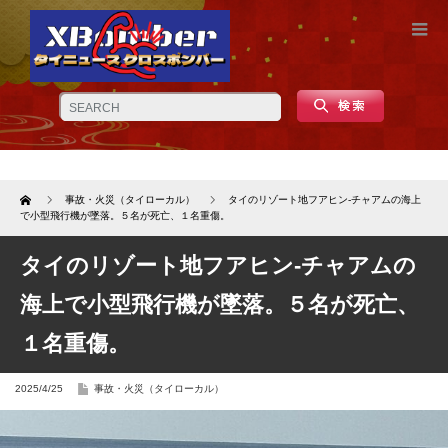
Home
事故・火災（タイローカル）
タイのリゾート地フアヒン-チャアムの海上
で小型飛行機が墜落。５名が死亡、１名重傷。
タイのリゾート地フアヒン-チャアムの
海上で小型飛行機が墜落。５名が死亡、
１名重傷。
2025/4/25
事故・火災（タイローカル）