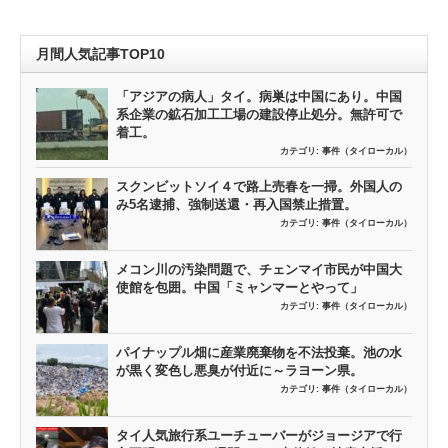
月間人気記事TOP10
「アジアの病人」タイ。病巣は中国にあり。中国
系企業の鉱石加工工場の建設停止処分。無許可で
着工。
カテゴリ:
事件（タイローカル）
スクンビットソイ４で路上売春を一掃。外国人の
み5名逮捕、強制送還・再入国禁止措置。
カテゴリ:
事件（タイローカル）
メコン川の汚染問題で、チェンマイ市民が中国大
使館を包囲。中国「ミャンマーとやって」
カテゴリ:
事件（タイローカル）
パイナップル畑に産業廃棄物を不法投棄。池の水
が黒く変色し悪臭が付近に～ラヨーン県。
カテゴリ:
事件（タイローカル）
タイ人気旅行系ユーチューバーがジョージアで行