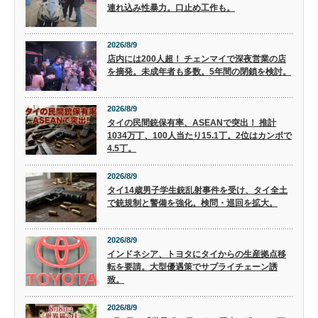
連れ込み性暴力。口止め工作も。
2026/8/9
店内には200人超！ チェンマイで深夜営業の店
を摘発。未成年者も多数。5年間の閉鎖を検討。
2026/8/9
タイの民間銃保有率、ASEANで突出！ 推計
1034万丁、100人当たり15.1丁。2位はカンボで
4.5丁。
2026/8/9
タイ14歳男子学生銃乱射事件を受け、タイ全土
で銃規制と警備を強化。検問・巡回を拡大。
2026/8/9
インドネシア、トヨタにタイからの生産拠点移
転を要請。大型優遇策でサプライチェーン誘
致。
2026/8/9