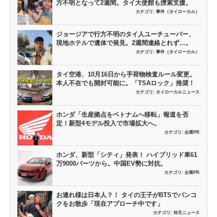
方不明となって2週間。タイ大使館も捜索支援。
カテゴリ:
事件（タイローカル）
ジョージアで行方不明のタイ人ユーチューバー、
現地ホテルで遺体で発見。2週間連絡とれず…。
カテゴリ:
事件（タイローカル）
タイ空港、10月16日から手荷物検査ルール変更。
本人不在でも開封可能に。「TSAロック」推奨！
カテゴリ:
タイローカルニュース
ホンダ「生産拠点をベトナムへ移転」報道を否
定！新型4モデル投入で市場拡大へ。
カテゴリ:
企業PR
ホンダ、新型「シティ」発表！ ハイブリッド車61
万9000バーツから。中国EV勢に対抗。
カテゴリ:
企業PR
お連れ様は日本人？！ タイの王子がBTSでバンコ
クをお散歩「現在アプローチ中です」
カテゴリ:
仰天ニュース