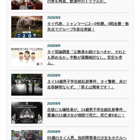
の男を拘束。飲酒中のトラブルか。
2026/8/9
タイ代表、ミャンマーに2―0快勝。4戦全勝・無
失点でグループB首位突破！
2026/8/9
タイ世論調査「公務員を続けるべきか、それと
も辞めるか」半数が退職検討なし。安定を求
ム。
2026/8/9
タイ14歳男子学生銃乱射事件、タイ警察、未だ
全容解明ならず。「答えは簡単です！」
2026/8/9
生徒にも犠牲者が。14歳男子学生銃乱射事件、
重傷の12歳少女が病院で死亡。死亡者9名に！
2026/8/9
60歳のタイ人男、知的障害者の少女をホテルへ