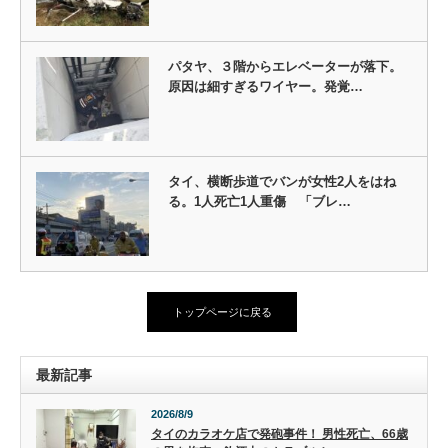
パタヤ、３階からエレベーターが落下。
原因は細すぎるワイヤー。発覚…
タイ、横断歩道でバンが女性2人をはね
る。1人死亡1人重傷 「ブレ…
トップページに戻る
最新記事
2026/8/9
タイのカラオケ店で発砲事件！ 男性死亡、66歳