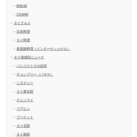
BNK48
CGM48
タイグルメ
日本料理
タイ料理
多国籍料理（インターナショナル）
タイ地域別ニュース
バンコクとその近郊
チョンブリー（パタヤ）
シラチャー
タイ東北部
チェンマイ
フアヒン
プーケット
タイ北部
タイ南部