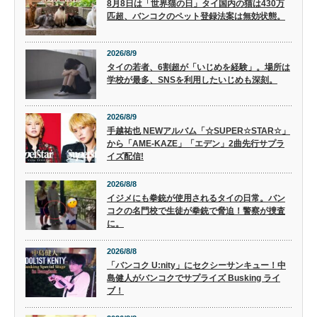
8月8日は「世界猫の日」タイ国内の猫は430万
匹超、バンコクのペット登録法案は無効状態。
2026/8/9
タイの若者、6割超が「いじめを経験」。場所は
学校が最多、SNSを利用したいじめも深刻。
2026/8/9
手越祐也 NEWアルバム「☆SUPER☆STAR☆」
から「AME-KAZE」「エデン」2曲先行サプラ
イズ配信!
2026/8/8
イジメにも拳銃が使用されるタイの日常。バン
コクの名門校で生徒が拳銃で脅迫！警察が捜査
に。
2026/8/8
「バンコク U:nity」にセクシーサンキュー！中
島健人がバンコクでサプライズ Busking ライ
ブ！