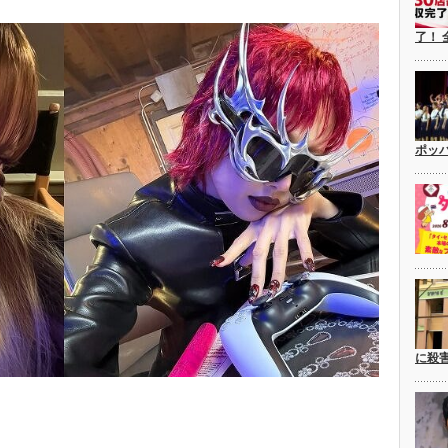
了！ 
ポッ
に殺