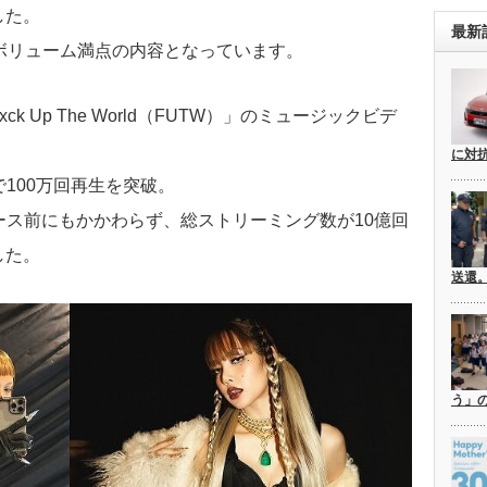
した。
最新
ボリューム満点の内容となっています。
 Up The World（FUTW）」のミュージックビデ
に対
100万回再生を突破。
リリース前にもかかわらず、総ストリーミング数が10億回
した。
送還
う」