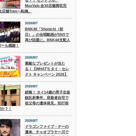
る？！ セントラル、
MaxValu 全30店舗買収完
全店舗Topsへ転換。
2026/8/7
BNK48「Shonichi（初
日）」の合唱動画がSNSで
再び話題に。BNK48支配人
パーも感謝！
2026/8/7
素敵なプレゼントが当た
る！【WHAT’S タイ・セレ
クト キャンペーン 2026】
2026/8/7
続報！ タイ14歳の男子生徒
銃乱射事件、容疑者自宅で
祖父母の遺体発見。犯行前
害か？！
2026/8/7
ドラゴンファイブ・テーの
遺体、チャオプラヤー川で