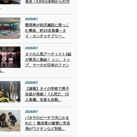
発見！8月6日未明から行方
。
2026/8/7
乗用車が幼児施設に突っこ
む事故、約10名負傷～タ
イ・カンチャナブリー。
2026/8/7
タイの人気アーティスト3組
が東京に集結！ シン、トッ
プ、マーチが日本のファン
流。
2026/8/7
【速報】タイの学校で男子
生徒が発砲！ 7人死亡、15
人負傷。生徒も自殺。
2026/8/7
パタヤのビーチで犬にかま
れた！ 観光客の被害に市当
局がワクチンなど対処。