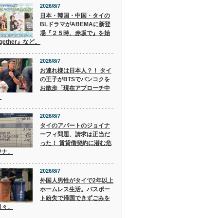
2026/8/7
日本・韓国・中国・タイの
BLドラマがABEMAに新登
場『２５時、赤坂で』を始
gether』など。
2026/8/7
お連れ様は日本人？！ タイ
の王子がBTSでバンコクを
お散歩「現在アプローチ中
」
2026/8/7
タイのアパートのジョイナ
ーフィ問題、請求は正当だ
った！ 賃貸借契約に潜む危
ワナ。
2026/8/7
外国人男性がタイで2年以上
ホームレス生活。パスポー
ト紛失で帰国できずごみを
日々。