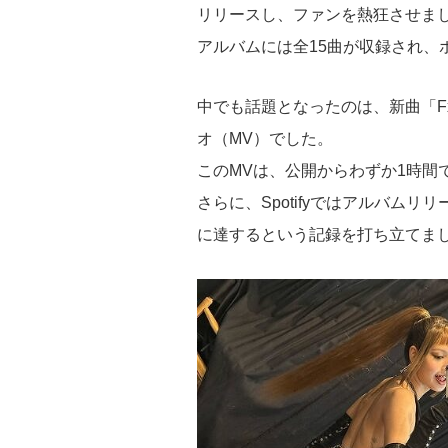
リリースし、ファンを熱狂させま
アルバムには全15曲が収録され、
中でも話題となったのは、新曲「Fxck
オ（MV）でした。
このMVは、公開からわずか1時間で
さらに、Spotifyではアルバム
に達するという記録を打ち立てま