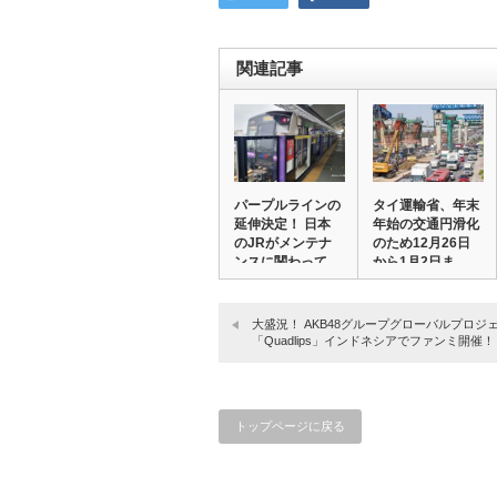
関連記事
パープルラインの
タイ運輸省、年末
延伸決定！ 日本
年始の交通円滑化
のJRがメンテナ
のため12月26日
ンスに関わって
から1月2日ま…
い…
大盛況！ AKB48グループグローバルプロジ
「Quadlips」インドネシアでファンミ開催！
トップページに戻る