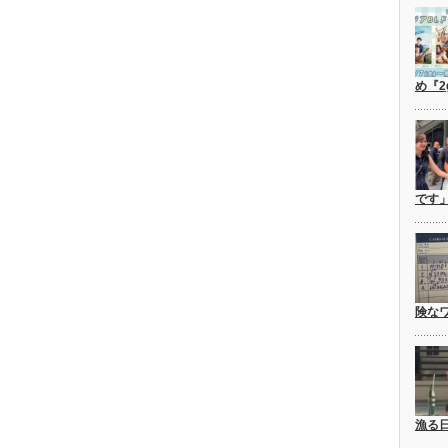
め『2
です
険な
漁る