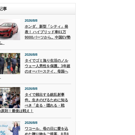
記事
2026/8/8
ホンダ、新型「シティ」発
表！ ハイブリッド車61万
9000バーツから。中国EV勢
抗。
2026/8/8
タイでゴミ漁り生活のノル
ウェー人男性を保護。3年超
のオーバーステイ、母国へ
。
2026/8/8
タイで頻出する銃乱射事
件。生きのびるために知る
べき「走る・隠れる・戦
の原則！最後は戦え！
2026/8/8
ワコール、母の日に愛を込
めた贈り物をご提案。8月8