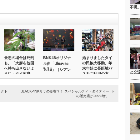
不明
最悪の場合は死刑
BNK48オリジナ
始まりましたタイ
も。「大麻を他国
の民族大移動。年
ル曲「เสียงของ
へ持ち出さないよ
末年始に長距離バ
ใบไม้」（シアン
と交
うに」タイ政府
スをご利用の方
コ…
が…
は…
ェクト
BLACKPINKリサの影響？！ スペシャルティ・タイティー
の販売店が205%増。