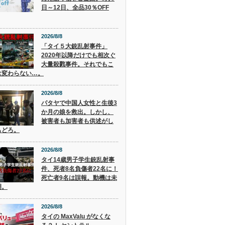
日～12日、全品30％OFF
2026/8/8
「タイ５大銃乱射事件」
2020年以降だけでも相次ぐ
大量殺戮事件。それでもこ
は変わらない…。
2026/8/8
パタヤで中国人女性と生後3
か月の娘を救出。しかし、
被害者も加害者も供述がし
もどろ。
2026/8/8
タイ14歳男子学生銃乱射事
件、死者8名負傷者22名に！
死亡者9名は誤報。動機は未
明。
2026/8/8
タイの MaxValu がなくな