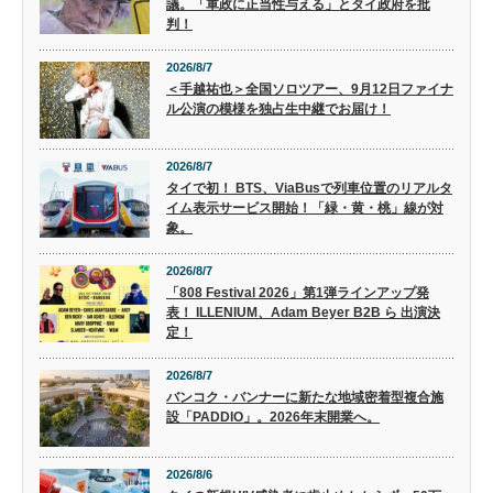
議。「軍政に正当性与える」とタイ政府を批
判！
2026/8/7
＜手越祐也＞全国ソロツアー、9月12日ファイナ
ル公演の模様を独占生中継でお届け！
2026/8/7
タイで初！ BTS、ViaBusで列車位置のリアルタ
イム表示サービス開始！「緑・黄・桃」線が対
象。
2026/8/7
「808 Festival 2026」第1弾ラインアップ発
表！ ILLENIUM、Adam Beyer B2B ら 出演決
定！
2026/8/7
バンコク・バンナーに新たな地域密着型複合施
設「PADDIO」。2026年末開業へ。
2026/8/6