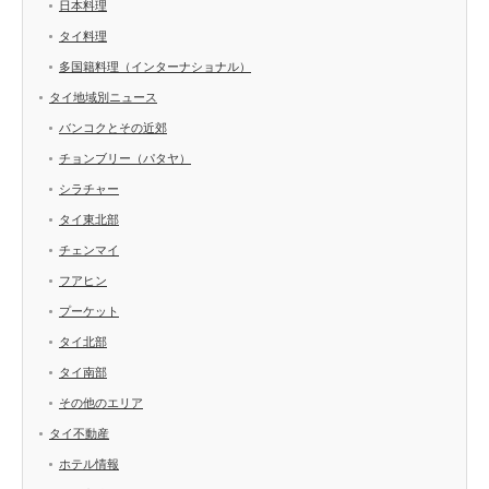
日本料理
タイ料理
多国籍料理（インターナショナル）
タイ地域別ニュース
バンコクとその近郊
チョンブリー（パタヤ）
シラチャー
タイ東北部
チェンマイ
フアヒン
プーケット
タイ北部
タイ南部
その他のエリア
タイ不動産
ホテル情報