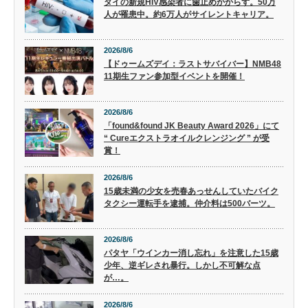
タイの新規HIV感染者に歯止めかからず。50万
人が罹患中。約6万人がサイレントキャリア。
2026/8/6
【ドゥームズデイ：ラストサバイバー】NMB48
11期生ファン参加型イベントを開催！
2026/8/6
「found&found JK Beauty Award 2026」にて
“ Cureエクストラオイルクレンジング ” が受
賞！
2026/8/6
15歳未満の少女を売春あっせんしていたバイク
タクシー運転手を逮捕。仲介料は500バーツ。
2026/8/6
パタヤ「ウインカー消し忘れ」を注意した15歳
少年、逆ギレされ暴行。しかし不可解な点
が…。
2026/8/6