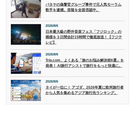
パタヤの偽警官グループ事件で元人気モーラム
歌手を逮捕。容疑を全面否認中。
2026/8/6
日本最大級の野外音楽フェス「フジロック」の
模様を３日間合計15時間で徹底放送！【フジテ
レビ】
2026/8/6
Trip.com、よくある「旅のお悩み解決術6選」を
発表！ AI旅行アシストで旅行をもっと快適に。
2026/8/6
タイが一位に！ アゴダ、2026年夏に欧州旅行者
から人気を集めるアジア旅行先ランキング。