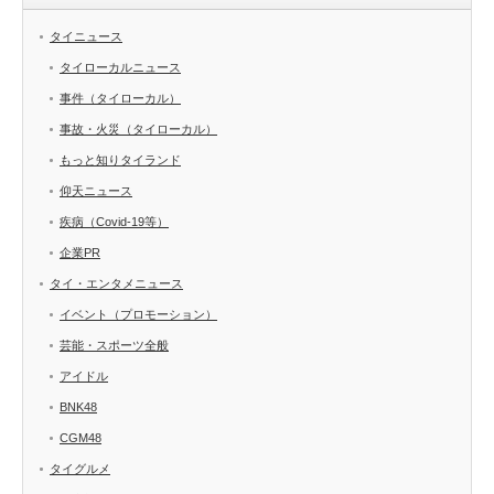
タイニュース
タイローカルニュース
事件（タイローカル）
事故・火災（タイローカル）
もっと知りタイランド
仰天ニュース
疾病（Covid-19等）
企業PR
タイ・エンタメニュース
イベント（プロモーション）
芸能・スポーツ全般
アイドル
BNK48
CGM48
タイグルメ