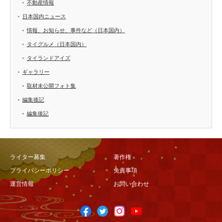
不動産情報
日本国内ニュース
情報、お知らせ、事件など（日本国内）
タイグルメ（日本国内）
タイランドアイズ
ギャラリー
取材未公開フォト集
編集後記
編集後記
ライター募集
著作権
プライバシーポリシー
免責事項
運営情報
お問い合わせ