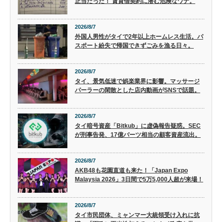
正当だった！ 賃貸借契約に潜む危険なワナ。
2026/8/7
外国人男性がタイで2年以上ホームレス生活。パ
スポート紛失で帰国できずごみを漁る日々。
2026/8/7
タイ、景気低迷で娯楽業界に影響。マッサージ
パーラーの閑散とした店内動画がSNSで話題。
2026/8/7
タイ暗号資産「Bitkub」に虚偽報告疑惑。SEC
が刑事告発、17億バーツ相当の顧客資産流出。
2026/8/7
AKB48も花園直道も来た！「Japan Expo
Malaysia 2026」3日間で5万5,000人超が来場！
2026/8/7
タイ市民団体、ミャンマー大統領受け入れに抗