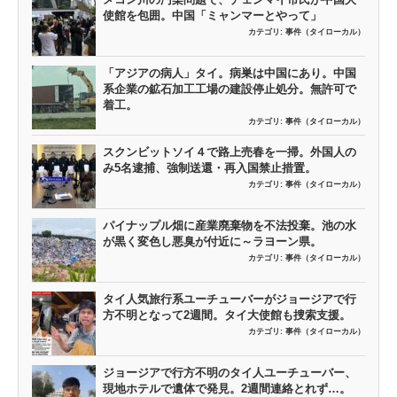
使館を包囲。中国「ミャンマーとやって」
カテゴリ:
事件（タイローカル）
「アジアの病人」タイ。病巣は中国にあり。中国
系企業の鉱石加工工場の建設停止処分。無許可で
着工。
カテゴリ:
事件（タイローカル）
スクンビットソイ４で路上売春を一掃。外国人の
み5名逮捕、強制送還・再入国禁止措置。
カテゴリ:
事件（タイローカル）
パイナップル畑に産業廃棄物を不法投棄。池の水
が黒く変色し悪臭が付近に～ラヨーン県。
カテゴリ:
事件（タイローカル）
タイ人気旅行系ユーチューバーがジョージアで行
方不明となって2週間。タイ大使館も捜索支援。
カテゴリ:
事件（タイローカル）
ジョージアで行方不明のタイ人ユーチューバー、
現地ホテルで遺体で発見。2週間連絡とれず…。