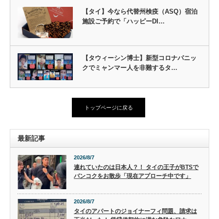
【タイ】今なら代替州検疫（ASQ）宿泊
施設ご予約で「ハッピーDI…
【タウィーシン博士】新型コロナパニッ
クでミャンマー人を非難するタ…
トップページに戻る
最新記事
2026/8/7
連れていたのは日本人？！ タイの王子がBTSで
バンコクをお散歩「現在アプローチ中です」
2026/8/7
タイのアパートのジョイナーフィ問題、請求は