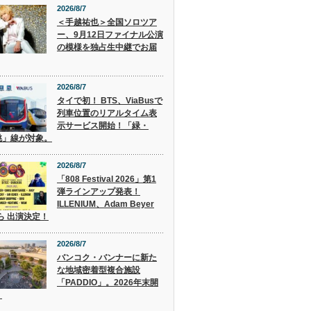
2026/8/7
＜手越祐也＞全国ソロツア
ー、9月12日ファイナル公演
の模様を独占生中継でお届
2026/8/7
タイで初！ BTS、ViaBusで
列車位置のリアルタイム表
示サービス開始！「緑・
桃」線が対象。
2026/8/7
「808 Festival 2026」第1
弾ラインアップ発表！
ILLENIUM、Adam Beyer
 ら 出演決定！
2026/8/7
バンコク・バンナーに新た
な地域密着型複合施設
「PADDIO」。2026年末開
。