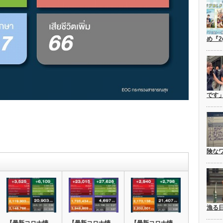
め『2
です
険な
漁る