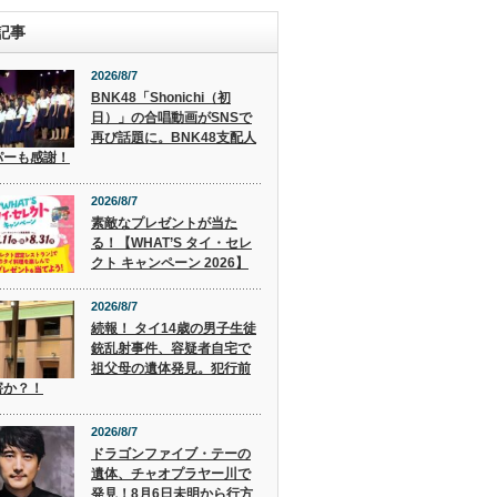
記事
2026/8/7
BNK48「Shonichi（初
日）」の合唱動画がSNSで
再び話題に。BNK48支配人
パーも感謝！
2026/8/7
素敵なプレゼントが当た
る！【WHAT’S タイ・セレ
クト キャンペーン 2026】
2026/8/7
続報！ タイ14歳の男子生徒
銃乱射事件、容疑者自宅で
祖父母の遺体発見。犯行前
害か？！
2026/8/7
ドラゴンファイブ・テーの
遺体、チャオプラヤー川で
発見！8月6日未明から行方