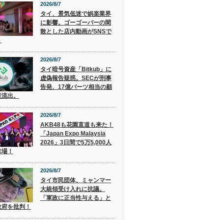
2026/8/7
タイ、景気低迷で娯楽業界
に影響。ゴーゴーバーの閑
散とした店内動画がSNSで
。
2026/8/7
タイ暗号資産「Bitkub」に
虚偽報告疑惑。SECが刑事
告発、17億バーツ相当の顧
産流出。
2026/8/7
AKB48も花園直道も来た！
「Japan Expo Malaysia
2026」3日間で5万5,000人
来場！
2026/8/7
タイ市民団体、ミャンマー
大統領受け入れに抗議。
「軍政に正当性与える」と
政府を批判！