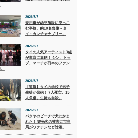
。
2026/8/7
乗用車が幼児施設に突っこ
む事故、約10名負傷～タ
イ・カンチャナブリー。
2026/8/7
タイの人気アーティスト3組
が東京に集結！ シン、トッ
プ、マーチが日本のファン
流。
2026/8/7
【速報】タイの学校で男子
生徒が発砲！ 7人死亡、15
人負傷。生徒も自殺。
2026/8/7
パタヤのビーチで犬にかま
れた！ 観光客の被害に市当
局がワクチンなど対処。