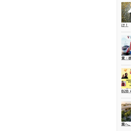
け！
黄・
B2B
業へ