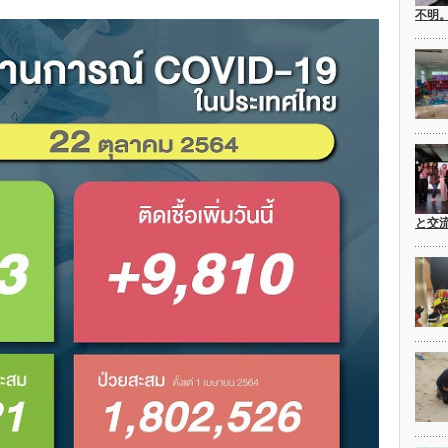
不明
と交