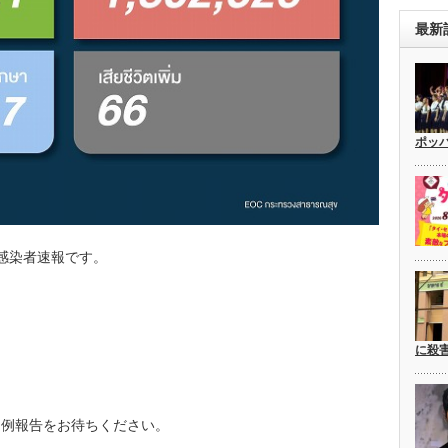
最新
ポッ
規感染者速報です。
に殺
A定例報告をお待ちください。