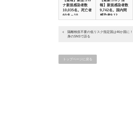
【速報】新型コロ
【最新コロナ情
ナ新規感染者数
報】新規感染者数
10,035名。死亡者
9,742名。国内間
60名～10…
感染者9,12…
隔離検疫不要の低リスク指定国は46か国に！
身のSNSで語る
トップページに戻る