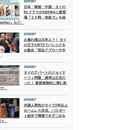
2026/8/7
日本・韓国・中国・タイの
BLドラマがABEMAに新登
場『２５時、赤坂で』を始
gether』など。
2026/8/7
お連れ様は日本人？！ タイ
の王子がBTSでバンコクを
お散歩「現在アプローチ中
」
2026/8/7
タイのアパートのジョイナ
ーフィ問題、請求は正当だ
った！ 賃貸借契約に潜む危
ワナ。
2026/8/7
外国人男性がタイで2年以上
ホームレス生活。パスポー
ト紛失で帰国できずごみを
日々。