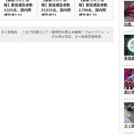
【最新コロナ情
【最新コロナ情
【最新コロナ情
報】新規感染者数
報】新規感染者数
報】新規感染者数
3,525名。国内間
23,015名。国内間
2,798名。国内間
感染者3,44…
感染者22,…
感染者2,70…
話題
 タイ首相自
これで元通りに？！夜間外出禁止令解除！ブルーゾーン
17か所が決定。タイ政府官報発表。
客資
超が
タイ