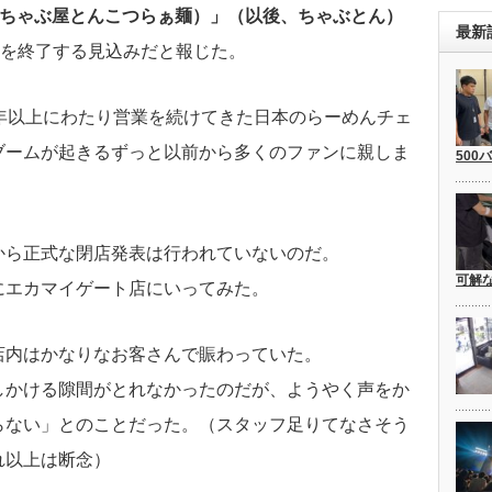
men（ちゃぶ屋とんこつらぁ麺）」（以後、ちゃぶとん）
最新
業を終了する見込みだと報じた。
年以上にわたり営業を続けてきた日本のらーめんチェ
ブームが起きるずっと以前から多くのファンに親しま
500
から正式な閉店発表は行われていないのだ。
可解
にエカマイゲート店にいってみた。
店内はかなりなお客さんで賑わっていた。
しかける隙間がとれなかったのだが、ようやく声をか
らない」とのことだった。（スタッフ足りてなさそう
れ以上は断念）