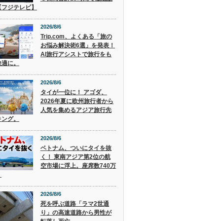
【フジテレビ】
2026/8/6
Trip.com、よくある「旅の
お悩み解決術6選」を発表！
AI旅行アシストで旅行をも
快適に。
2026/8/6
タイが一位に！ アゴダ、
2026年夏に欧州旅行者から
人気を集めるアジア旅行先
キング。
2026/8/6
ベトナム、ついにタイを抜
く！ 東南アジア第2位の航
空市場に浮上。座席数740万
。
2026/8/6
死を呼ぶ道路「ラマ2世通
り」の高速道路から男性が