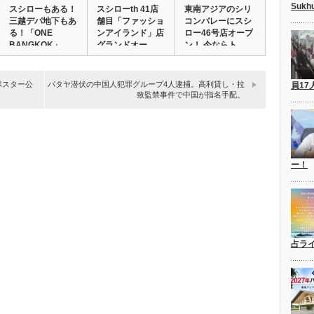
Suk
スシローもある！
スシローth 41店
東南アジアのシリ
三越デパ地下もあ
舗目「ファッショ
コンバレーにスシ
る！「ONE
ンアイランド」店
ロー46号店オープ
BANGKOK」
グランドオー…
ン！ 今ならト…
グ…
新ポスター公
パタヤ潜伏の中国人犯罪グループ4人逮捕。高利貸し・拉
員17
致監禁事件で中国が指名手配。
ー！
占ラ