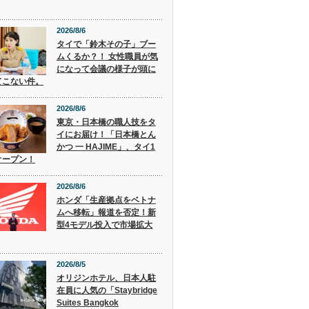
2026/8/6
タイで「鈴木その子」ブー
ムくるか？！ 女性職員が気
になって会議の様子が頭に
てこない件。
2026/8/6
東京・日本橋の職人技をタ
イにお届け！「日本橋とん
かつ 一 HAJIME」、タイ1
オープン！
2026/8/6
ホンダ「生産拠点をベトナ
ムへ移転」報道を否定！新
型4モデル投入で市場拡大
2026/8/5
オリジンホテル、日本人駐
在員に人気の「Staybridge
Suites Bangkok