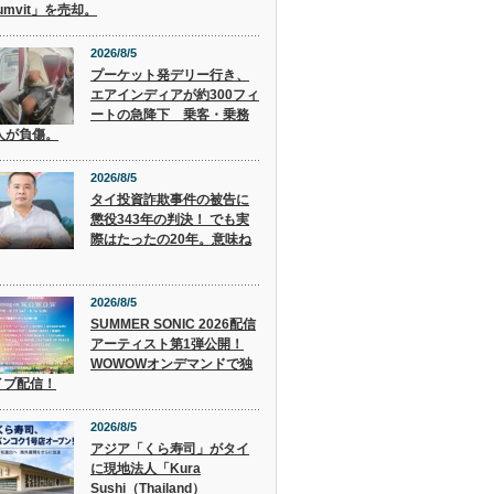
humvit」を売却。
2026/8/5
プーケット発デリー行き、
エアインディアが約300フィ
ートの急降下 乗客・乗務
人が負傷。
2026/8/5
タイ投資詐欺事件の被告に
懲役343年の判決！ でも実
際はたったの20年。意味ね
2026/8/5
SUMMER SONIC 2026配信
アーティスト第1弾公開！
WOWOWオンデマンドで独
イブ配信！
2026/8/5
アジア「くら寿司」がタイ
に現地法人「Kura
Sushi（Thailand）