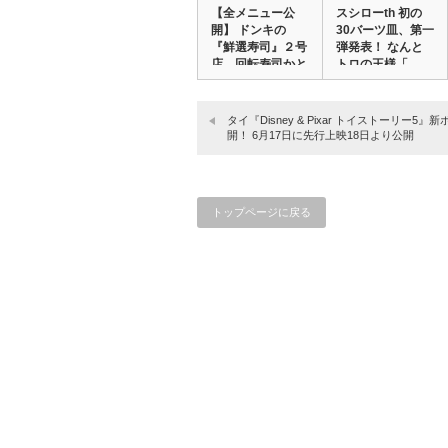
【全メニュー公
スシローth 初の
開】 ドンキの
30バーツ皿、第一
『鮮選寿司』２号
弾発表！ なんと
店。回転寿司かと
トロの王様「…
思い…
タイ『Disney & Pixar トイストーリー5』
開！ 6月17日に先行上映18日より公開
トップページに戻る