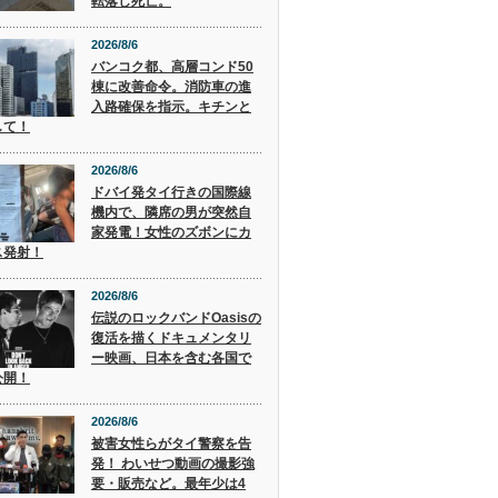
転落し死亡。
2026/8/6
バンコク都、高層コンド50
棟に改善命令。消防車の進
入路確保を指示。キチンと
して！
2026/8/6
ドバイ発タイ行きの国際線
機内で、隣席の男が突然自
家発電！女性のズボンにカ
ス発射！
2026/8/6
伝説のロックバンドOasisの
復活を描くドキュメンタリ
ー映画、日本を含む各国で
公開！
2026/8/6
被害女性らがタイ警察を告
発！ わいせつ動画の撮影強
要・販売など。最年少は4