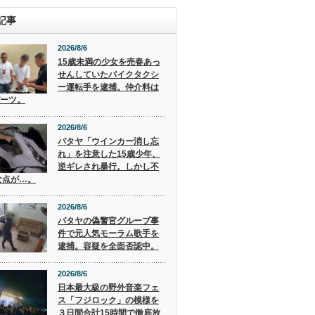
記事
2026/8/6
15歳未満の少女を売春あっ
せんしていたバイクタクシ
ー運転手を逮捕。仲介料は
バーツ。
2026/8/6
パタヤ「ウインカー消し忘
れ」を注意した15歳少年、
逆ギレされ暴行。しかし不
な点が…。
2026/8/6
パタヤの偽警官グループ事
件で元人気モーラム歌手を
逮捕。容疑を全面否認中。
2026/8/6
日本最大級の野外音楽フェ
ス「フジロック」の模様を
３日間合計15時間で徹底放