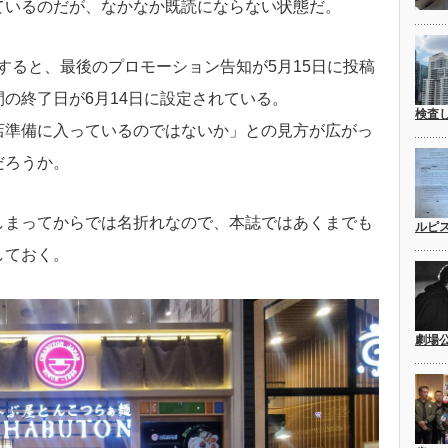
ているのだが、なかなか既読にならない状態だ。
確認すると、最後のプロモーション告知が5月15日に投稿
の終了日が6月14日に設定されている。
検査
店準備に入っているのではないか」との見方が広がっ
だろうか。
しまってからでは名折れなので、本誌ではあくまでも
ルピ
しておく。
劇場