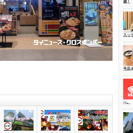
歳！
入っ
号店
へ。