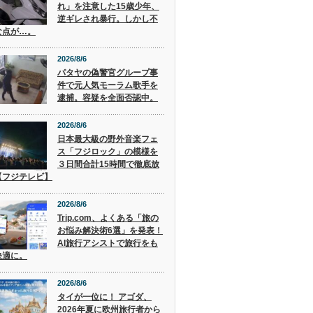
れ」を注意した15歳少年、
逆ギレされ暴行。しかし不
な点が…。
2026/8/6
パタヤの偽警官グループ事
件で元人気モーラム歌手を
逮捕。容疑を全面否認中。
2026/8/6
日本最大級の野外音楽フェ
ス「フジロック」の模様を
３日間合計15時間で徹底放
【フジテレビ】
2026/8/6
Trip.com、よくある「旅の
お悩み解決術6選」を発表！
AI旅行アシストで旅行をも
快適に。
2026/8/6
タイが一位に！ アゴダ、
2026年夏に欧州旅行者から