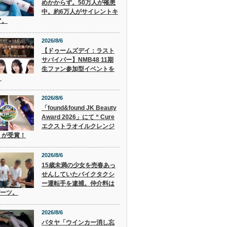
めかからず。50万人が罹患
中。約6万人がサイレントキ
ア。
2026/8/6
【ドゥームズデイ：ラスト
サバイバー】NMB48 11期
生ファン参加型イベントを
！
2026/8/6
「found&found JK Beauty
Award 2026」にて “ Cure
エクストラオイルクレンジ
” が受賞！
2026/8/6
15歳未満の少女を売春あっ
せんしていたバイクタクシ
ー運転手を逮捕。仲介料は
バーツ。
2026/8/6
パタヤ「ウインカー消し忘