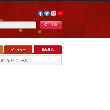
ギャラリー
編集後記
嫉妬と侮辱からの憎悪。