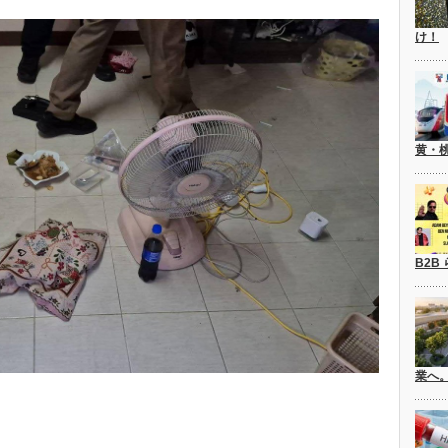
け！
黄・
B2B
業へ