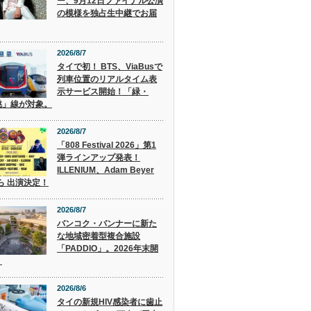
ー、9月12日ファイナル公演
の模様を独占生中継でお届
2026/8/7
タイで初！ BTS、ViaBusで
列車位置のリアルタイム表
示サービス開始！「緑・
桃」線が対象。
2026/8/7
「808 Festival 2026」第1
弾ラインアップ発表！
ILLENIUM、Adam Beyer
 ら 出演決定！
2026/8/7
バンコク・バンナーに新た
な地域密着型複合施設
「PADDIO」。2026年末開
。
2026/8/6
タイの新規HIV感染者に歯止