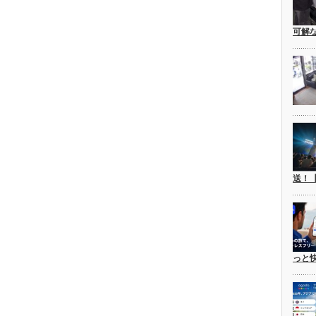
可解
送！
っと