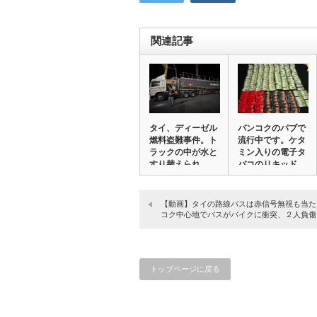
関連記事
タイ、ディーゼル
バンコクのパブで
燃料盗難事件。ト
流行中です。ケタ
ラックの中が水と
ミン入りの電子タ
すり替えられ。
バコのリキッド
行…
を…
【動画】タイの路線バスは赤信号無視も当た
コク中心地でバスがバイクに衝突、２人負傷
トップページに戻る