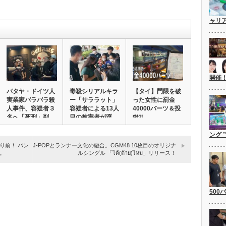
ャリ
開催
パタヤ・ドイツ人
毒殺シリアルキラ
【タイ】門限を破
実業家バラバラ殺
ー「サララット」
った女性に罰金
人事件、容疑者３
容疑者による13人
40000バーツ＆投
名へ「死刑」判
目の被害者が浮…
獄⁈
決…
ング 
り前！ バン
J-POPとランナー文化の融合。CGM48 10枚目のオリジナ
。
ルシングル 「ได้(ด้าย)ไหม」リリース！
500