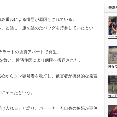
最新
積み重ねによる憎悪が原因とされている。
る」と話し、服を詰めたバッグを持参していたとい
チ中
ュララートの賃貸アパートで発生。
傷を負い、近隣住民により病院へ搬送された。
険な
妬心からクン容疑者を殴打し、被害者が挑発的な発言
件に至ったという。
漁る
受け入れる」と語り、パートナーも自身の嫉妬が事件