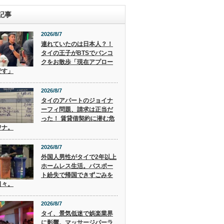
記事
2026/8/7
連れていたのは日本人？！
タイの王子がBTSでバンコ
クをお散歩「現在アプロー
です」
2026/8/7
タイのアパートのジョイナ
ーフィ問題、請求は正当だ
った！ 賃貸借契約に潜む危
ワナ。
2026/8/7
外国人男性がタイで2年以上
ホームレス生活。パスポー
ト紛失で帰国できずごみを
日々。
2026/8/7
タイ、景気低迷で娯楽業界
に影響。マッサージパーラ