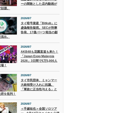
ーの閑散とした店内動画が
で話題。
2026/8/7
タイ暗号資産「Bitkub」に
虚偽報告疑惑。SECが刑事
告発、17億バーツ相当の顧
産流出。
2026/8/7
AKB48も花園直道も来た！
「Japan Expo Malaysia
2026」3日間で5万5,000人
来場！
2026/8/7
タイ市民団体、ミャンマー
大統領受け入れに抗議。
「軍政に正当性与える」と
政府を批判！
2026/8/7
＜手越祐也＞全国ソロツア