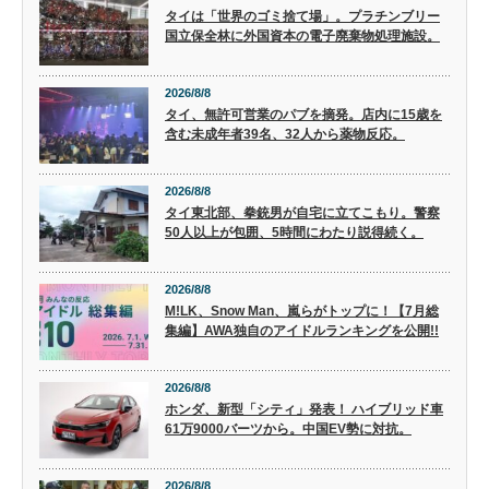
タイは「世界のゴミ捨て場」。プラチンブリー
国立保全林に外国資本の電子廃棄物処理施設。
2026/8/8
タイ、無許可営業のパブを摘発。店内に15歳を
含む未成年者39名、32人から薬物反応。
2026/8/8
タイ東北部、拳銃男が自宅に立てこもり。警察
50人以上が包囲、5時間にわたり説得続く。
2026/8/8
M!LK、Snow Man、嵐らがトップに！【7月総
集編】AWA独自のアイドルランキングを公開!!
2026/8/8
ホンダ、新型「シティ」発表！ ハイブリッド車
61万9000バーツから。中国EV勢に対抗。
2026/8/8