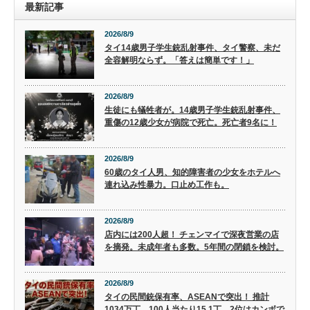
最新記事
2026/8/9
タイ14歳男子学生銃乱射事件、タイ警察、未だ
全容解明ならず。「答えは簡単です！」
2026/8/9
生徒にも犠牲者が。14歳男子学生銃乱射事件、
重傷の12歳少女が病院で死亡。死亡者9名に！
2026/8/9
60歳のタイ人男、知的障害者の少女をホテルへ
連れ込み性暴力。口止め工作も。
2026/8/9
店内には200人超！ チェンマイで深夜営業の店
を摘発。未成年者も多数。5年間の閉鎖を検討。
2026/8/9
タイの民間銃保有率、ASEANで突出！ 推計
1034万丁、100人当たり15.1丁。2位はカンボで