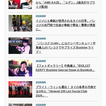
から「AME-KAZE」「エデン」2曲先行サプラ
イズ配信!
2026/8/8
イジメにも拳銃が使用されるタイの日常。バン
コクの名門校で生徒が拳銃で脅迫！警察が捜査
に。
2026/8/8
「バンコク U:nity」にセクシーサンキュー！中
島健人がバンコクでサプライズ Busking ライ
ブ！
2026/8/8
【フォトギャラリー】中島健人「IDOL1ST
KENTY Busking Special Stage in Bangkok」
2026/8/8
ブライト・ウィンも選出！ タイの各界を代表す
る100人「#legend 100 List Social Club
2026」
2026/8/8