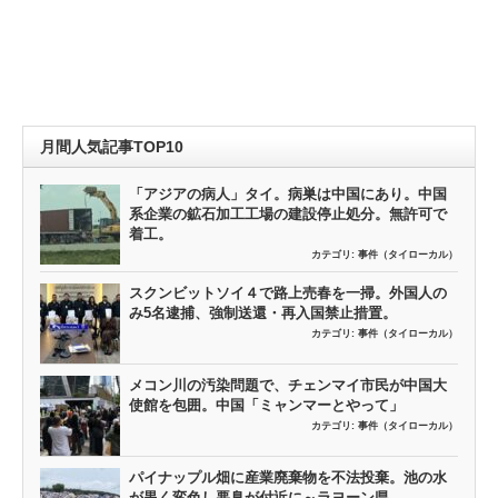
月間人気記事TOP10
「アジアの病人」タイ。病巣は中国にあり。中国
系企業の鉱石加工工場の建設停止処分。無許可で
着工。
カテゴリ:
事件（タイローカル）
スクンビットソイ４で路上売春を一掃。外国人の
み5名逮捕、強制送還・再入国禁止措置。
カテゴリ:
事件（タイローカル）
メコン川の汚染問題で、チェンマイ市民が中国大
使館を包囲。中国「ミャンマーとやって」
カテゴリ:
事件（タイローカル）
パイナップル畑に産業廃棄物を不法投棄。池の水
が黒く変色し悪臭が付近に～ラヨーン県。