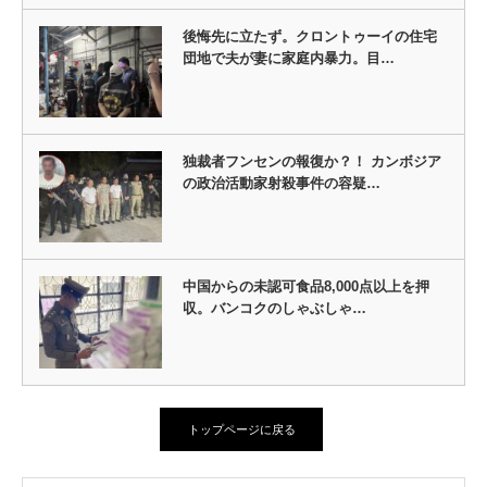
後悔先に立たず。クロントゥーイの住宅
団地で夫が妻に家庭内暴力。目…
独裁者フンセンの報復か？！ カンボジア
の政治活動家射殺事件の容疑…
中国からの未認可食品8,000点以上を押
収。バンコクのしゃぶしゃ…
トップページに戻る