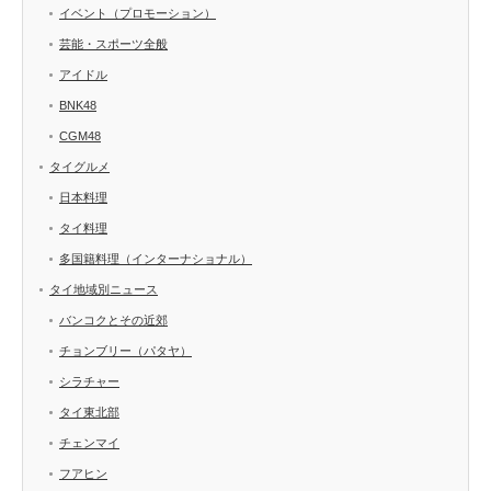
イベント（プロモーション）
芸能・スポーツ全般
アイドル
BNK48
CGM48
タイグルメ
日本料理
タイ料理
多国籍料理（インターナショナル）
タイ地域別ニュース
バンコクとその近郊
チョンブリー（パタヤ）
シラチャー
タイ東北部
チェンマイ
フアヒン