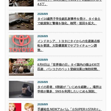
4.5丁。
2026/8/9
タイ14歳男子学生銃乱射事件を受け、タイ全土
で銃規制と警備を強化。検問・巡回を拡大。
2026/8/9
インドネシア、トヨタにタイからの生産拠点移
転を要請。大型優遇策でサプライチェーン誘
致。
2026/8/9
8月8日は「世界猫の日」タイ国内の猫は430万
匹超、バンコクのペット登録法案は無効状態。
2026/8/9
タイの若者、6割超が「いじめを経験」。場所は
学校が最多、SNSを利用したいじめも深刻。
2026/8/9
手越祐也 NEWアルバム「☆SUPER☆STAR☆」