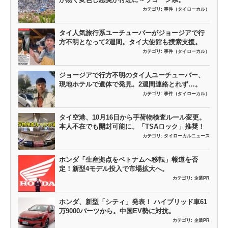
カテゴリ:
事件（タイローカル）
タイ人気旅行系ユーチューバーがジョージアで行
方不明となって2週間。タイ大使館も捜索支援。
カテゴリ:
事件（タイローカル）
ジョージアで行方不明のタイ人ユーチューバー、
現地ホテルで遺体で発見。2週間連絡とれず…。
カテゴリ:
事件（タイローカル）
タイ空港、10月16日から手荷物検査ルール変更。
本人不在でも開封可能に。「TSAロック」推奨！
カテゴリ:
タイローカルニュース
ホンダ「生産拠点をベトナムへ移転」報道を否
定！新型4モデル投入で市場拡大へ。
カテゴリ:
企業PR
ホンダ、新型「シティ」発表！ ハイブリッド車61
万9000バーツから。中国EV勢に対抗。
カテゴリ:
企業PR