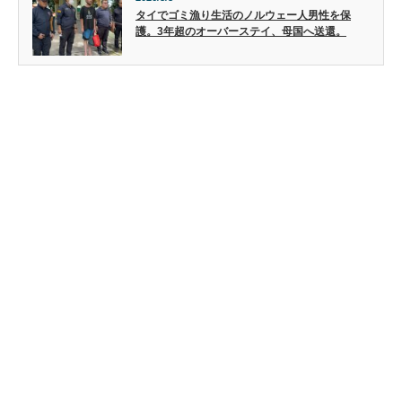
タイでゴミ漁り生活のノルウェー人男性を保
護。3年超のオーバーステイ、母国へ送還。