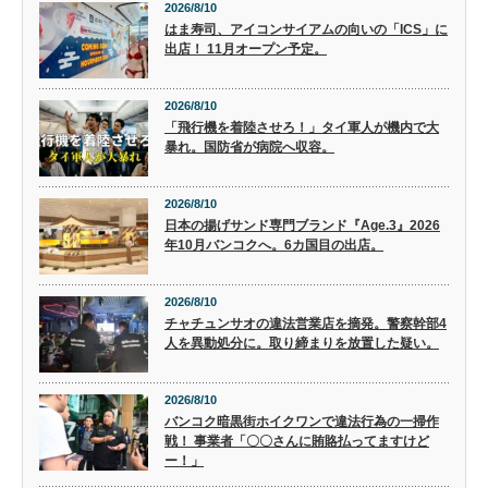
2026/8/10
はま寿司、アイコンサイアムの向いの「ICS」に
出店！ 11月オープン予定。
2026/8/10
「飛行機を着陸させろ！」タイ軍人が機内で大
暴れ。国防省が病院へ収容。
2026/8/10
日本の揚げサンド専門ブランド『Age.3』2026
年10月バンコクへ。6カ国目の出店。
2026/8/10
チャチュンサオの違法営業店を摘発。警察幹部4
人を異動処分に。取り締まりを放置した疑い。
2026/8/10
バンコク暗黒街ホイクワンで違法行為の一掃作
戦！ 事業者「〇〇さんに賄賂払ってますけど
ー！」