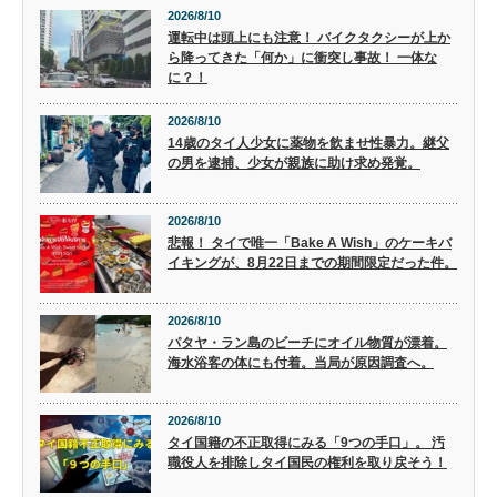
2026/8/10
運転中は頭上にも注意！ バイクタクシーが上か
ら降ってきた「何か」に衝突し事故！ 一体な
に？！
2026/8/10
14歳のタイ人少女に薬物を飲ませ性暴力。継父
の男を逮捕、少女が親族に助け求め発覚。
2026/8/10
悲報！ タイで唯一「Bake A Wish」のケーキバ
イキングが、8月22日までの期間限定だった件。
2026/8/10
パタヤ・ラン島のビーチにオイル物質が漂着。
海水浴客の体にも付着。当局が原因調査へ。
2026/8/10
タイ国籍の不正取得にみる「9つの手口」。 汚
職役人を排除しタイ国民の権利を取り戻そう！