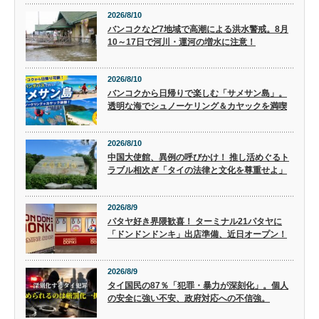
2026/8/10
バンコクなど7地域で高潮による洪水警戒。8月
10～17日で河川・運河の増水に注意！
2026/8/10
バンコクから日帰りで楽しむ「サメサン島」。
透明な海でシュノーケリング＆カヤックを満喫
2026/8/10
中国大使館、異例の呼びかけ！ 推し活めぐるト
ラブル相次ぎ「タイの法律と文化を尊重せよ」
2026/8/9
パタヤ好き界隈歓喜！ ターミナル21パタヤに
「ドンドンドンキ」出店準備、近日オープン！
2026/8/9
タイ国民の87％「犯罪・暴力が深刻化」。個人
の安全に強い不安、政府対応への不信強。