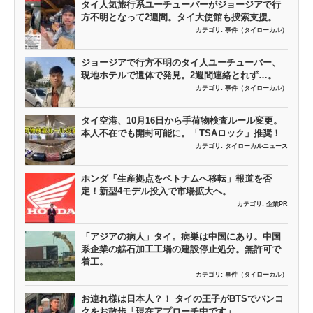
タイ人気旅行系ユーチューバーがジョージアで行
方不明となって2週間。タイ大使館も捜索支援。
カテゴリ:
事件（タイローカル）
ジョージアで行方不明のタイ人ユーチューバー、
現地ホテルで遺体で発見。2週間連絡とれず…。
カテゴリ:
事件（タイローカル）
タイ空港、10月16日から手荷物検査ルール変更。
本人不在でも開封可能に。「TSAロック」推奨！
カテゴリ:
タイローカルニュース
ホンダ「生産拠点をベトナムへ移転」報道を否
定！新型4モデル投入で市場拡大へ。
カテゴリ:
企業PR
「アジアの病人」タイ。病巣は中国にあり。中国
系企業の鉱石加工工場の建設停止処分。無許可で
着工。
カテゴリ:
事件（タイローカル）
お連れ様は日本人？！ タイの王子がBTSでバンコ
クをお散歩「現在アプローチ中です」