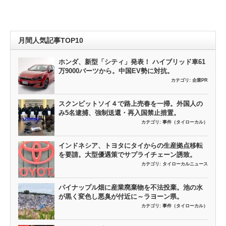
月間人気記事TOP10
ホンダ、新型「シティ」発表！ ハイブリッド車61
万9000バーツから。中国EV勢に対抗。
カテゴリ:
企業PR
スクンビットソイ４で路上売春を一掃。外国人の
み5名逮捕、強制送還・再入国禁止措置。
カテゴリ:
事件（タイローカル）
インドネシア、トヨタにタイからの生産拠点移転
を要請。大型優遇策でサプライチェーン誘致。
カテゴリ:
タイローカルニュース
パイナップル畑に産業廃棄物を不法投棄。池の水
が黒く変色し悪臭が付近に～ラヨーン県。
カテゴリ:
事件（タイローカル）