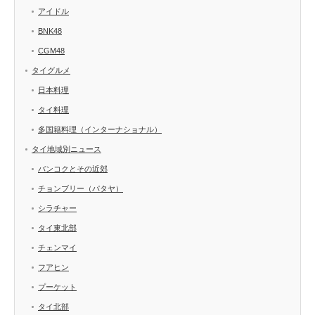
アイドル
BNK48
CGM48
タイグルメ
日本料理
タイ料理
多国籍料理（インターナショナル）
タイ地域別ニュース
バンコクとその近郊
チョンブリー（パタヤ）
シラチャー
タイ東北部
チェンマイ
フアヒン
プーケット
タイ北部