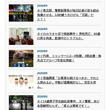
2026/8/9
タイ東北部、警察副署長が地元記者の首を絞め
負傷させる。12針縫う大けがも「冗談」だ
と？！
2026/8/9
タイのカラオケ店で発砲事件！ 男性死亡、66歳
の男を拘束。飲酒中のトラブルか。
2026/8/9
タイ代表、ミャンマーに2―0快勝。4戦全勝・無
失点でグループB首位突破！
2026/8/9
タイ世論調査「公務員を続けるべきか、それと
も辞めるか」半数が退職検討なし。安定を求
ム。
2026/8/9
タイ14歳男子学生銃乱射事件、タイ警察、未だ
全容解明ならず。「答えは簡単です！」