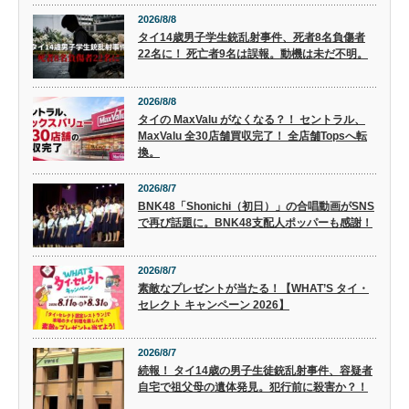
2026/8/8
タイ14歳男子学生銃乱射事件、死者8名負傷者
22名に！ 死亡者9名は誤報。動機は未だ不明。
2026/8/8
タイの MaxValu がなくなる？！ セントラル、
MaxValu 全30店舗買収完了！ 全店舗Topsへ転
換。
2026/8/7
BNK48「Shonichi（初日）」の合唱動画がSNS
で再び話題に。BNK48支配人ポッパーも感謝！
2026/8/7
素敵なプレゼントが当たる！【WHAT’S タイ・
セレクト キャンペーン 2026】
2026/8/7
続報！ タイ14歳の男子生徒銃乱射事件、容疑者
自宅で祖父母の遺体発見。犯行前に殺害か？！