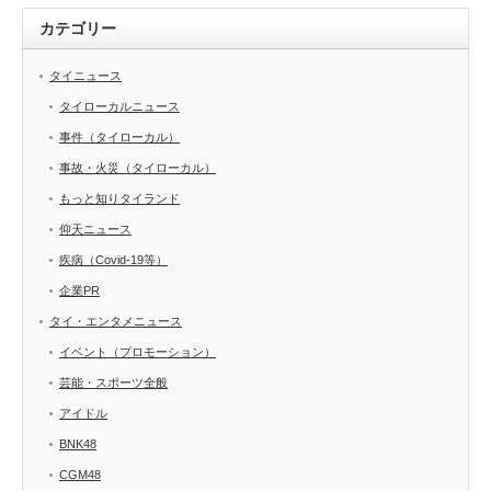
カテゴリー
タイニュース
タイローカルニュース
事件（タイローカル）
事故・火災（タイローカル）
もっと知りタイランド
仰天ニュース
疾病（Covid-19等）
企業PR
タイ・エンタメニュース
イベント（プロモーション）
芸能・スポーツ全般
アイドル
BNK48
CGM48