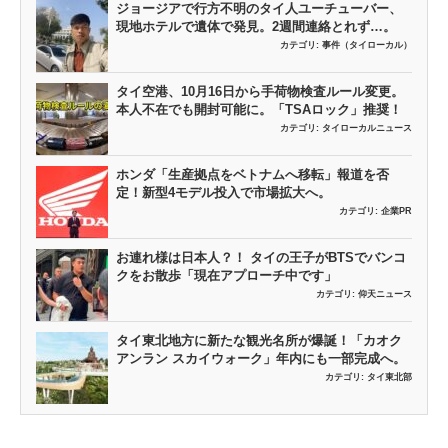
ジョージアで行方不明のタイ人ユーチューバー、
現地ホテルで遺体で発見。2週間連絡とれず…。
カテゴリ:
事件（タイローカル）
タイ空港、10月16日から手荷物検査ルール変更。
本人不在でも開封可能に。「TSAロック」推奨！
カテゴリ:
タイローカルニュース
ホンダ「生産拠点をベトナムへ移転」報道を否
定！新型4モデル投入で市場拡大へ。
カテゴリ:
企業PR
お連れ様は日本人？！ タイの王子がBTSでバンコ
クをお散歩「現在アプローチ中です」
カテゴリ:
仰天ニュース
タイ東北地方に新たな観光名所が爆誕！「カオク
アンラン スカイウォーク」年内にも一部完成へ。
カテゴリ:
タイ東北部