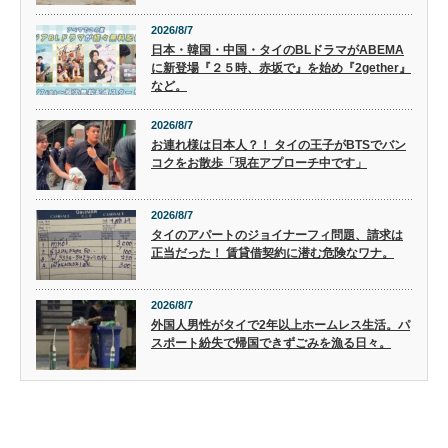
2026/8/7
日本・韓国・中国・タイのBLドラマがABEMA
に新登場『２５時、赤坂で』を始め『2gether』
など。
2026/8/7
お連れ様は日本人？！ タイの王子がBTSでバン
コクをお散歩「現在アプローチ中です」
2026/8/7
タイのアパートのジョイナーフィ問題、請求は
正当だった！ 賃貸借契約に潜む危険なワナ。
2026/8/7
外国人男性がタイで2年以上ホームレス生活。パ
スポート紛失で帰国できずごみを漁る日々。