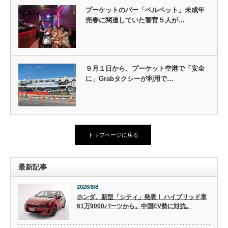
プーケットのバー「ベルベット」未成年
売春に関連していた警官５人が…
９月１日から、プーケット空港で「安全
に」Grabタクシーが利用で…
トップページに戻る
最新記事
2026/8/8
ホンダ、新型「シティ」発表！ ハイブリッド車
61万9000バーツから。中国EV勢に対抗。