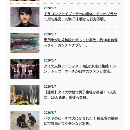
2026/8/7
ドラゴンファイブ・テーの遺体、チャオプラヤ
ー川で発見！8月6日未明から行方不明。
2026/8/7
乗用車が幼児施設に突っこむ事故、約10名負傷
～タイ・カンチャナブリー。
2026/8/7
タイの人気アーティスト3組が東京に集結！ シ
ン、トップ、マーチが日本のファンと交流。
2026/8/7
【速報】タイの学校で男子生徒が発砲！ 7人死
亡、15人負傷。生徒も自殺。
2026/8/7
パタヤのビーチで犬にかまれた！ 観光客の被害
に市当局がワクチンなど対処。