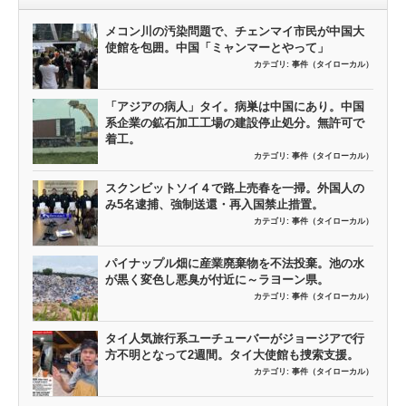
メコン川の汚染問題で、チェンマイ市民が中国大
使館を包囲。中国「ミャンマーとやって」
カテゴリ:
事件（タイローカル）
「アジアの病人」タイ。病巣は中国にあり。中国
系企業の鉱石加工工場の建設停止処分。無許可で
着工。
カテゴリ:
事件（タイローカル）
スクンビットソイ４で路上売春を一掃。外国人の
み5名逮捕、強制送還・再入国禁止措置。
カテゴリ:
事件（タイローカル）
パイナップル畑に産業廃棄物を不法投棄。池の水
が黒く変色し悪臭が付近に～ラヨーン県。
カテゴリ:
事件（タイローカル）
タイ人気旅行系ユーチューバーがジョージアで行
方不明となって2週間。タイ大使館も捜索支援。
カテゴリ:
事件（タイローカル）