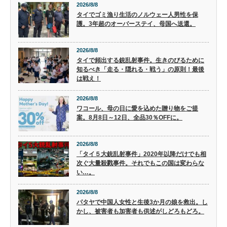
2026/8/8
タイでゴミ漁り生活のノルウェー人男性を保
護。3年超のオーバーステイ、母国へ送還。
2026/8/8
タイで頻出する銃乱射事件。生きのびるために
知るべき「走る・隠れる・戦う」の原則！最後
は戦え！
2026/8/8
ワコール、母の日に愛を込めた贈り物をご提
案。8月8日～12日、全品30％OFFに。
2026/8/8
「タイ５大銃乱射事件」2020年以降だけでも相
次ぐ大量殺戮事件。それでもこの国は変わらな
い…。
2026/8/8
パタヤで中国人女性と生後3か月の娘を救出。し
かし、被害者も加害者も供述がしどろもどろ。