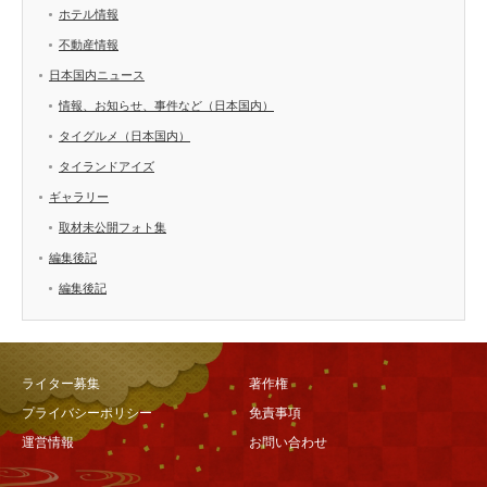
ホテル情報
不動産情報
日本国内ニュース
情報、お知らせ、事件など（日本国内）
タイグルメ（日本国内）
タイランドアイズ
ギャラリー
取材未公開フォト集
編集後記
編集後記
ライター募集
著作権
プライバシーポリシー
免責事項
運営情報
お問い合わせ