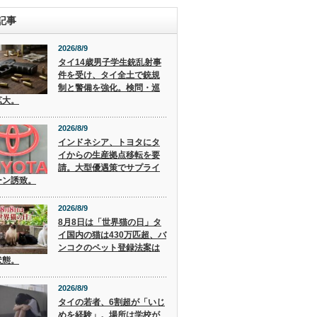
記事
2026/8/9
タイ14歳男子学生銃乱射事
件を受け、タイ全土で銃規
制と警備を強化。検問・巡
拡大。
2026/8/9
インドネシア、トヨタにタ
イからの生産拠点移転を要
請。大型優遇策でサプライ
ーン誘致。
2026/8/9
8月8日は「世界猫の日」タ
イ国内の猫は430万匹超、バ
ンコクのペット登録法案は
状態。
2026/8/9
タイの若者、6割超が「いじ
めを経験」。場所は学校が