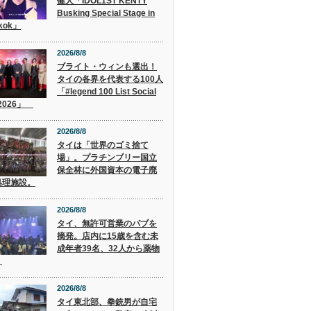
健人「IDOL1ST KENTY
Busking Special Stage in
kok」
2026/8/8
ブライト・ウィンも選出！
タイの各界を代表する100人
「#legend 100 List Social
 2026」
2026/8/8
タイは「世界のゴミ捨て
場」。プラチンブリー国立
保全林に外国資本の電子廃
処理施設。
2026/8/8
タイ、無許可営業のパブを
摘発。店内に15歳を含む未
成年者39名、32人から薬物
。
2026/8/8
タイ東北部、拳銃男が自宅