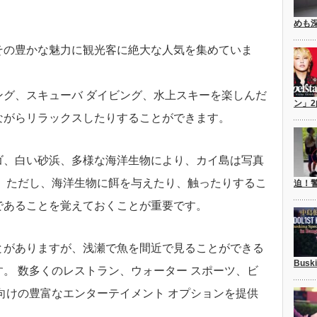
めも
その豊かな魅力に観光客に絶大な人気を集めていま
グ、スキューバ ダイビング、​​水上スキーを楽しんだ
ン」
ながらリラックスしたりすることができます。
ゴ、白い砂浜、多様な海洋生物により、カイ島は写真
。 ただし、海洋生物に餌を与えたり、触ったりするこ
迫！
であることを覚えておくことが重要です。
とがありますが、浅瀬で魚を間近で見ることができる
Busk
。 数多くのレストラン、ウォーター スポーツ、ビ
向けの豊富なエンターテイメント オプションを提供