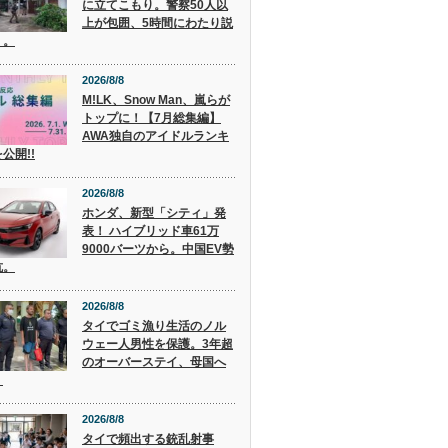
に立てこもり。警察50人以
上が包囲、5時間にわたり説
く。
2026/8/8
M!LK、Snow Man、嵐らが
トップに！【7月総集編】
AWA独自のアイドルランキ
公開!!
2026/8/8
ホンダ、新型「シティ」発
表！ ハイブリッド車61万
9000バーツから。中国EV勢
抗。
2026/8/8
タイでゴミ漁り生活のノル
ウェー人男性を保護。3年超
のオーバーステイ、母国へ
。
2026/8/8
タイで頻出する銃乱射事