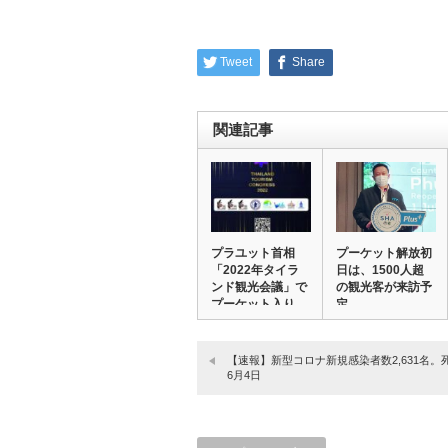
Tweet
Share
関連記事
プラユット首相
プーケット解放初
「2022年タイラ
日は、1500人超
ンド観光会議」で
の観光客が来訪予
プーケット入り。
定。
…
【速報】新型コロナ新規感染者数2,631名。
6月4日