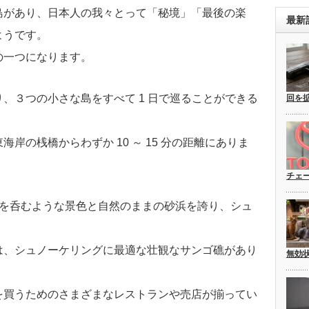
島があり、日本人の我々とって「秘境」「最後の楽
最新
ようです。
の一つになります。
、３つの小さな島をすべて 1 日で巡ることができる
回を
岸の桟橋からわずか 10 ～ 15 分の距離にありま
チェ
息を呑むような景色と自然のままの砂浜を誇り、シュ
は、シュノーケリングに最適な壮観なサンゴ礁があり
無効
を買うためのさまざまなレストランや売店が揃ってい