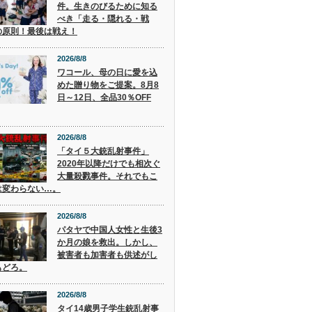
件。生きのびるために知る
べき「走る・隠れる・戦
の原則！最後は戦え！
2026/8/8
ワコール、母の日に愛を込
めた贈り物をご提案。8月8
日～12日、全品30％OFF
2026/8/8
「タイ５大銃乱射事件」
2020年以降だけでも相次ぐ
大量殺戮事件。それでもこ
は変わらない…。
2026/8/8
パタヤで中国人女性と生後3
か月の娘を救出。しかし、
被害者も加害者も供述がし
もどろ。
2026/8/8
タイ14歳男子学生銃乱射事