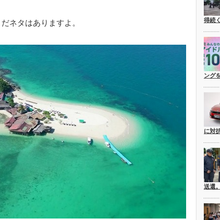
得続
だまだネタはありますよ。
ングを
に対
送還