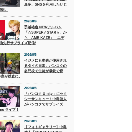
最多、SNSを利用したいじ
深刻。
2026/8/9
手越祐也 NEWアルバム
「☆SUPER☆STAR☆」か
ら「AME-KAZE」「エデ
2曲先行サプライズ配信!
2026/8/8
イジメにも拳銃が使用され
るタイの日常。バンコクの
名門校で生徒が拳銃で脅
警察が捜査に。
2026/8/8
「バンコク U:nity」にセク
シーサンキュー！中島健人
がバンコクでサプライズ
ing ライブ！
2026/8/8
【フォトギャラリー】中島