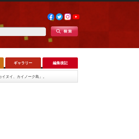
ギャラリー
編集後記
、カイヌイ、カイノーク島」。