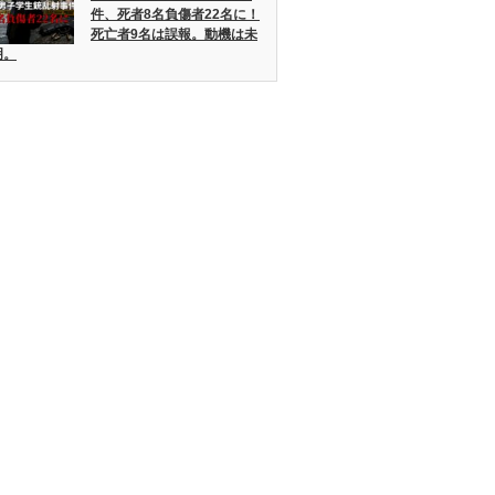
件、死者8名負傷者22名に！
死亡者9名は誤報。動機は未
明。