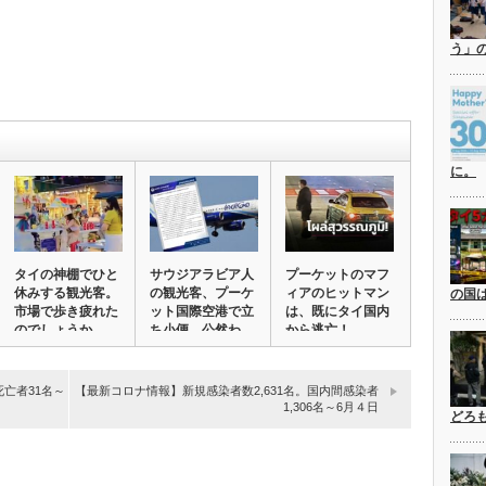
う」
に。
タイの神棚でひと
サウジアラビア人
プーケットのマフ
休みする観光客。
の観光客、プーケ
ィアのヒットマン
の国
市場で歩き疲れた
ット国際空港で立
は、既にタイ国内
のでしょうか。
ち小便。公然わ
から逃亡！
＠…
い…
死亡者31名～
【最新コロナ情報】新規感染者数2,631名。国内間感染者
1,306名～6月４日
どろ