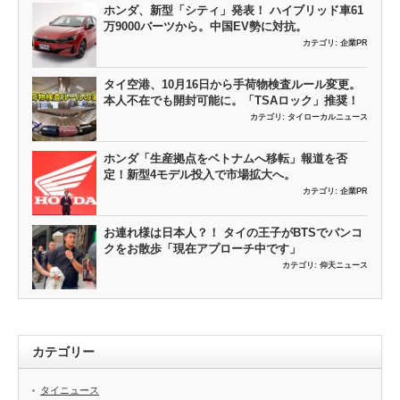
ホンダ、新型「シティ」発表！ ハイブリッド車61
万9000バーツから。中国EV勢に対抗。
カテゴリ:
企業PR
タイ空港、10月16日から手荷物検査ルール変更。
本人不在でも開封可能に。「TSAロック」推奨！
カテゴリ:
タイローカルニュース
ホンダ「生産拠点をベトナムへ移転」報道を否
定！新型4モデル投入で市場拡大へ。
カテゴリ:
企業PR
お連れ様は日本人？！ タイの王子がBTSでバンコ
クをお散歩「現在アプローチ中です」
カテゴリ:
仰天ニュース
カテゴリー
タイニュース