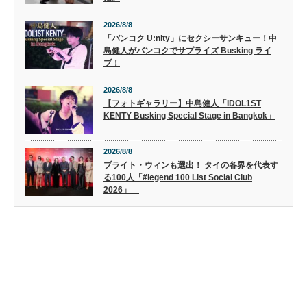
2026/8/8
「バンコク U:nity」にセクシーサンキュー！中
島健人がバンコクでサプライズ Busking ライ
ブ！
2026/8/8
【フォトギャラリー】中島健人「IDOL1ST
KENTY Busking Special Stage in Bangkok」
2026/8/8
ブライト・ウィンも選出！ タイの各界を代表す
る100人「#legend 100 List Social Club
2026」