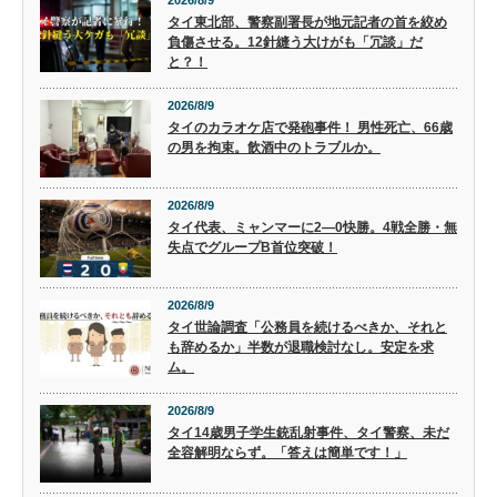
タイ東北部、警察副署長が地元記者の首を絞め
負傷させる。12針縫う大けがも「冗談」だ
と？！
2026/8/9
タイのカラオケ店で発砲事件！ 男性死亡、66歳
の男を拘束。飲酒中のトラブルか。
2026/8/9
タイ代表、ミャンマーに2―0快勝。4戦全勝・無
失点でグループB首位突破！
2026/8/9
タイ世論調査「公務員を続けるべきか、それと
も辞めるか」半数が退職検討なし。安定を求
ム。
2026/8/9
タイ14歳男子学生銃乱射事件、タイ警察、未だ
全容解明ならず。「答えは簡単です！」