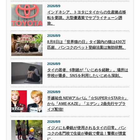
2026/8/9
インドネシア、トヨタにタイからの生産拠点移
転を要請。大型優遇策でサプライチェーン誘
致。
2026/8/9
8月8日は「世界猫の日」タイ国内の猫は430万
匹超、バンコクのペット登録法案は無効状態。
2026/8/9
タイの若者、6割超が「いじめを経験」。場所は
学校が最多、SNSを利用したいじめも深刻。
2026/8/9
手越祐也 NEWアルバム「☆SUPER☆STAR☆」
から「AME-KAZE」「エデン」2曲先行サプラ
イズ配信!
2026/8/8
イジメにも拳銃が使用されるタイの日常。バン
コクの名門校で生徒が拳銃で脅迫！警察が捜査
に。