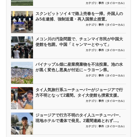
カテゴリ:
事件（タイローカル）
スクンビットソイ４で路上売春を一掃。外国人の
み5名逮捕、強制送還・再入国禁止措置。
カテゴリ:
事件（タイローカル）
メコン川の汚染問題で、チェンマイ市民が中国大
使館を包囲。中国「ミャンマーとやって」
カテゴリ:
事件（タイローカル）
パイナップル畑に産業廃棄物を不法投棄。池の水
が黒く変色し悪臭が付近に～ラヨーン県。
カテゴリ:
事件（タイローカル）
タイ人気旅行系ユーチューバーがジョージアで行
方不明となって2週間。タイ大使館も捜索支援。
カテゴリ:
事件（タイローカル）
ジョージアで行方不明のタイ人ユーチューバー、
現地ホテルで遺体で発見。2週間連絡とれず…。
カテゴリ:
事件（タイローカル）