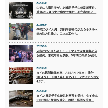
2026/8/9
生徒にも犠牲者が。14歳男子学生銃乱射事件、
重傷の12歳少女が病院で死亡。死亡者9名に！
2026/8/9
60歳のタイ人男、知的障害者の少女をホテルへ
連れ込み性暴力。口止め工作も。
2026/8/9
店内には200人超！ チェンマイで深夜営業の店
を摘発。未成年者も多数。5年間の閉鎖を検討。
2026/8/9
タイの民間銃保有率、ASEANで突出！ 推計
1034万丁、100人当たり15.1丁。2位はカンボで
4.5丁。
2026/8/9
タイ14歳男子学生銃乱射事件を受け、タイ全土
で銃規制と警備を強化。検問・巡回を拡大。