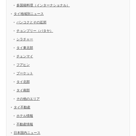
多国籍料理（インターナショナル）
タイ地域別ニュース
バンコクとその近郊
チョンブリー（パタヤ）
シラチャー
タイ東北部
チェンマイ
フアヒン
プーケット
タイ北部
タイ南部
その他のエリア
タイ不動産
ホテル情報
不動産情報
日本国内ニュース