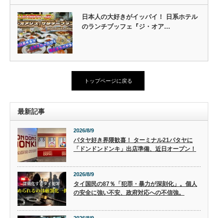
日本人の大好きがイッパイ！ 日系ホテル
のランチブッフェ『ジ・オア…
トップページに戻る
最新記事
2026/8/9
パタヤ好き界隈歓喜！ ターミナル21パタヤに
「ドンドンドンキ」出店準備、近日オープン！
2026/8/9
タイ国民の87％「犯罪・暴力が深刻化」。個人
の安全に強い不安、政府対応への不信強。
2026/8/9