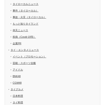
タイローカルニュース
事件（タイローカル）
事故・火災（タイローカル）
もっと知りタイランド
仰天ニュース
疾病（Covid-19等）
企業PR
タイ・エンタメニュース
イベント（プロモーション）
芸能・スポーツ全般
アイドル
BNK48
CGM48
タイグルメ
日本料理
タイ料理