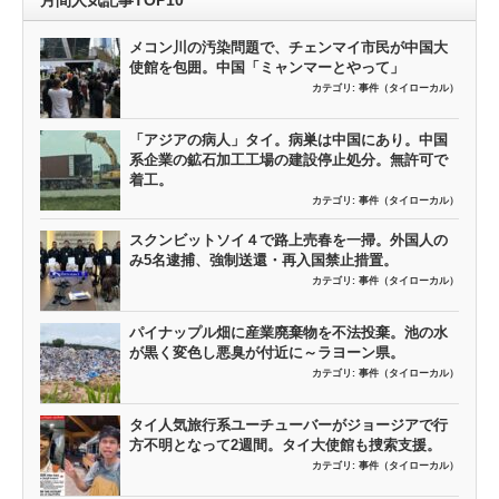
メコン川の汚染問題で、チェンマイ市民が中国大
使館を包囲。中国「ミャンマーとやって」
カテゴリ:
事件（タイローカル）
「アジアの病人」タイ。病巣は中国にあり。中国
系企業の鉱石加工工場の建設停止処分。無許可で
着工。
カテゴリ:
事件（タイローカル）
スクンビットソイ４で路上売春を一掃。外国人の
み5名逮捕、強制送還・再入国禁止措置。
カテゴリ:
事件（タイローカル）
パイナップル畑に産業廃棄物を不法投棄。池の水
が黒く変色し悪臭が付近に～ラヨーン県。
カテゴリ:
事件（タイローカル）
タイ人気旅行系ユーチューバーがジョージアで行
方不明となって2週間。タイ大使館も捜索支援。
カテゴリ:
事件（タイローカル）