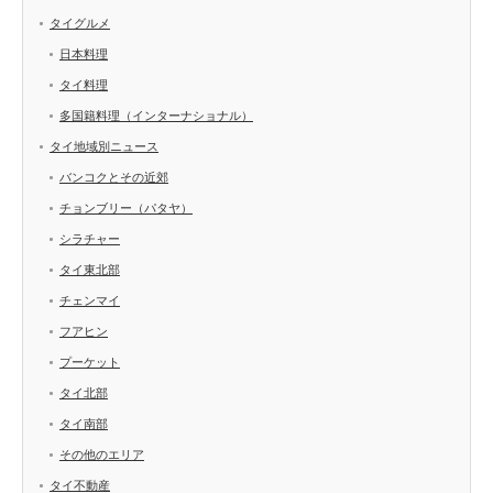
タイグルメ
日本料理
タイ料理
多国籍料理（インターナショナル）
タイ地域別ニュース
バンコクとその近郊
チョンブリー（パタヤ）
シラチャー
タイ東北部
チェンマイ
フアヒン
プーケット
タイ北部
タイ南部
その他のエリア
タイ不動産