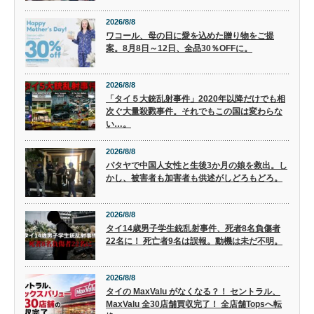
2026/8/8
ワコール、母の日に愛を込めた贈り物をご提
案。8月8日～12日、全品30％OFFに。
2026/8/8
「タイ５大銃乱射事件」2020年以降だけでも相
次ぐ大量殺戮事件。それでもこの国は変わらな
い…。
2026/8/8
パタヤで中国人女性と生後3か月の娘を救出。し
かし、被害者も加害者も供述がしどろもどろ。
2026/8/8
タイ14歳男子学生銃乱射事件、死者8名負傷者
22名に！ 死亡者9名は誤報。動機は未だ不明。
2026/8/8
タイの MaxValu がなくなる？！ セントラル、
MaxValu 全30店舗買収完了！ 全店舗Topsへ転