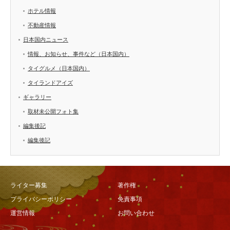
ホテル情報
不動産情報
日本国内ニュース
情報、お知らせ、事件など（日本国内）
タイグルメ（日本国内）
タイランドアイズ
ギャラリー
取材未公開フォト集
編集後記
編集後記
ライター募集
著作権
プライバシーポリシー
免責事項
運営情報
お問い合わせ