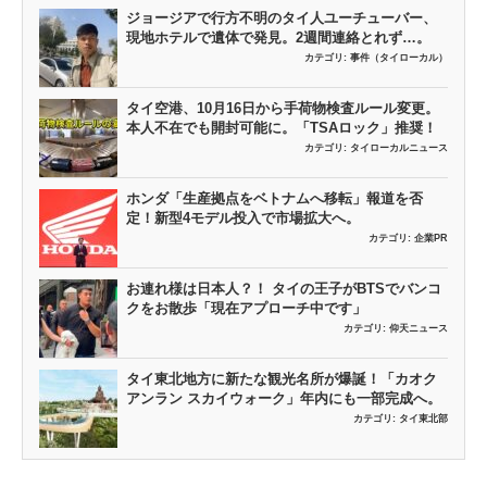
ジョージアで行方不明のタイ人ユーチューバー、
現地ホテルで遺体で発見。2週間連絡とれず…。
カテゴリ:
事件（タイローカル）
タイ空港、10月16日から手荷物検査ルール変更。
本人不在でも開封可能に。「TSAロック」推奨！
カテゴリ:
タイローカルニュース
ホンダ「生産拠点をベトナムへ移転」報道を否
定！新型4モデル投入で市場拡大へ。
カテゴリ:
企業PR
お連れ様は日本人？！ タイの王子がBTSでバンコ
クをお散歩「現在アプローチ中です」
カテゴリ:
仰天ニュース
タイ東北地方に新たな観光名所が爆誕！「カオク
アンラン スカイウォーク」年内にも一部完成へ。
カテゴリ:
タイ東北部