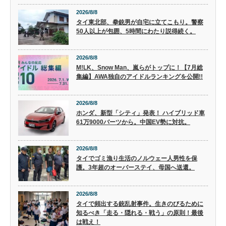
2026/8/8
タイ東北部、拳銃男が自宅に立てこもり。警察
50人以上が包囲、5時間にわたり説得続く。
2026/8/8
M!LK、Snow Man、嵐らがトップに！【7月総
集編】AWA独自のアイドルランキングを公開!!
2026/8/8
ホンダ、新型「シティ」発表！ ハイブリッド車
61万9000バーツから。中国EV勢に対抗。
2026/8/8
タイでゴミ漁り生活のノルウェー人男性を保
護。3年超のオーバーステイ、母国へ送還。
2026/8/8
タイで頻出する銃乱射事件。生きのびるために
知るべき「走る・隠れる・戦う」の原則！最後
は戦え！