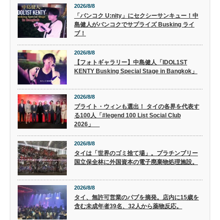
2026/8/8
「バンコク U:nity」にセクシーサンキュー！中
島健人がバンコクでサプライズ Busking ライ
ブ！
2026/8/8
【フォトギャラリー】中島健人「IDOL1ST
KENTY Busking Special Stage in Bangkok」
2026/8/8
ブライト・ウィンも選出！ タイの各界を代表す
る100人「#legend 100 List Social Club
2026」
2026/8/8
タイは「世界のゴミ捨て場」。プラチンブリー
国立保全林に外国資本の電子廃棄物処理施設。
2026/8/8
タイ、無許可営業のパブを摘発。店内に15歳を
含む未成年者39名、32人から薬物反応。