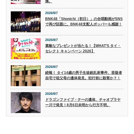
換。
2026/8/7
BNK48「Shonichi（初日）」の合唱動画がSNS
で再び話題に。BNK48支配人ポッパーも感謝！
2026/8/7
素敵なプレゼントが当たる！【WHAT’S タイ・
セレクト キャンペーン 2026】
2026/8/7
続報！ タイ14歳の男子生徒銃乱射事件、容疑者
自宅で祖父母の遺体発見。犯行前に殺害か？！
2026/8/7
ドラゴンファイブ・テーの遺体、チャオプラヤ
ー川で発見！8月6日未明から行方不明。