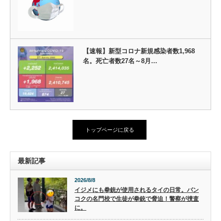
【速報】新型コロナ新規感染者数1,968
名。死亡者数27名～8月…
トップページに戻る
最新記事
2026/8/8
イジメにも拳銃が使用されるタイの日常。バン
コクの名門校で生徒が拳銃で脅迫！警察が捜査
に。