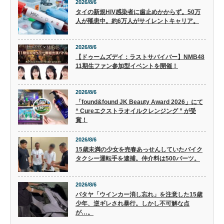
2026/8/6
タイの新規HIV感染者に歯止めかからず。50万
人が罹患中。約6万人がサイレントキャリア。
2026/8/6
【ドゥームズデイ：ラストサバイバー】NMB48
11期生ファン参加型イベントを開催！
2026/8/6
「found&found JK Beauty Award 2026」にて
“ Cureエクストラオイルクレンジング ” が受
賞！
2026/8/6
15歳未満の少女を売春あっせんしていたバイク
タクシー運転手を逮捕。仲介料は500バーツ。
2026/8/6
パタヤ「ウインカー消し忘れ」を注意した15歳
少年、逆ギレされ暴行。しかし不可解な点
が…。