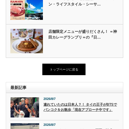
ン・ライフスタイル・シーサ…
店舗限定メニューが盛りだくさん！ ＝神
田カレーグランプリ＝の『日…
トップページに戻る
最新記事
2026/8/7
連れていたのは日本人？！ タイの王子がBTSで
バンコクをお散歩「現在アプローチ中です」
2026/8/7