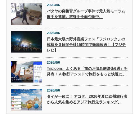
2026/8/6
パタヤの偽警官グループ事件で元人気モーラム
歌手を逮捕。容疑を全面否認中。
2026/8/6
日本最大級の野外音楽フェス「フジロック」の
模様を３日間合計15時間で徹底放送！【フジテ
レビ】
2026/8/6
Trip.com、よくある「旅のお悩み解決術6選」を
発表！ AI旅行アシストで旅行をもっと快適に。
2026/8/6
タイが一位に！ アゴダ、2026年夏に欧州旅行者
から人気を集めるアジア旅行先ランキング。