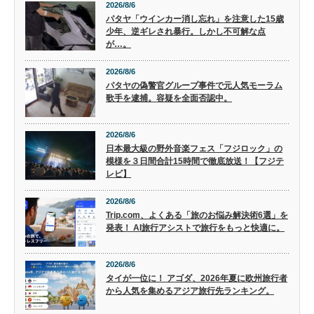
2026/8/6
パタヤ「ウインカー消し忘れ」を注意した15歳
少年、逆ギレされ暴行。しかし不可解な点
が…。
2026/8/6
パタヤの偽警官グループ事件で元人気モーラム
歌手を逮捕。容疑を全面否認中。
2026/8/6
日本最大級の野外音楽フェス「フジロック」の
模様を３日間合計15時間で徹底放送！【フジテ
レビ】
2026/8/6
Trip.com、よくある「旅のお悩み解決術6選」を
発表！ AI旅行アシストで旅行をもっと快適に。
2026/8/6
タイが一位に！ アゴダ、2026年夏に欧州旅行者
から人気を集めるアジア旅行先ランキング。