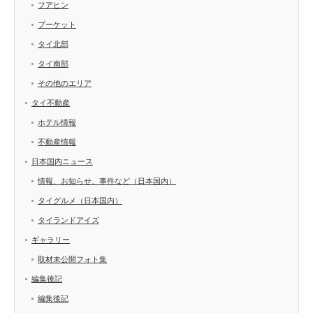
フアヒン
プーケット
タイ北部
タイ南部
その他のエリア
タイ不動産
ホテル情報
不動産情報
日本国内ニュース
情報、お知らせ、事件など（日本国内）
タイグルメ（日本国内）
タイランドアイズ
ギャラリー
取材未公開フォト集
編集後記
編集後記