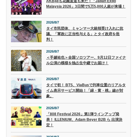
AKB48も花園直道も来た！「Japan Expo
Malaysia 2026」3日間で5万5,000人超が来場！
2026/8/7
タイ市民団体、ミャンマー大統領受け入れに抗
議。「軍政に正当性与える」とタイ政府を批
判！
2026/8/7
＜手越祐也＞全国ソロツアー、9月12日ファイナ
ル公演の模様を独占生中継でお届け！
2026/8/7
タイで初！ BTS、ViaBusで列車位置のリアルタ
イム表示サービス開始！「緑・黄・桃」線が対
象。
2026/8/7
「808 Festival 2026」第1弾ラインアップ発
表！ ILLENIUM、Adam Beyer B2B ら 出演決
定！