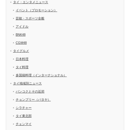
タイ・エンタメニュース
イベント（プロモーション）
芸能・スポーツ全般
アイドル
BNK48
CGM48
タイグルメ
日本料理
タイ料理
多国籍料理（インターナショナル）
タイ地域別ニュース
バンコクとその近郊
チョンブリー（パタヤ）
シラチャー
タイ東北部
チェンマイ