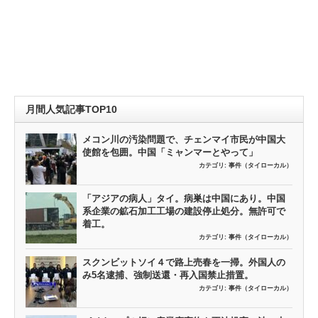
月間人気記事TOP10
メコン川の汚染問題で、チェンマイ市民が中国大
使館を包囲。中国「ミャンマーとやって」
カテゴリ:
事件（タイローカル）
「アジアの病人」タイ。病巣は中国にあり。中国
系企業の鉱石加工工場の建設停止処分。無許可で
着工。
カテゴリ:
事件（タイローカル）
スクンビットソイ４で路上売春を一掃。外国人の
み5名逮捕、強制送還・再入国禁止措置。
カテゴリ:
事件（タイローカル）