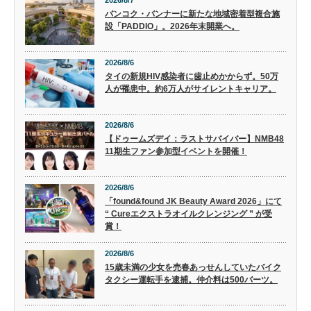
2026/8/7
バンコク・バンナーに新たな地域密着型複合施
設「PADDIO」。2026年末開業へ。
2026/8/6
タイの新規HIV感染者に歯止めかからず。50万
人が罹患中。約6万人がサイレントキャリア。
2026/8/6
【ドゥームズデイ：ラストサバイバー】NMB48
11期生ファン参加型イベントを開催！
2026/8/6
「found&found JK Beauty Award 2026」にて
“ Cureエクストラオイルクレンジング ” が受
賞！
2026/8/6
15歳未満の少女を売春あっせんしていたバイク
タクシー運転手を逮捕。仲介料は500バーツ。