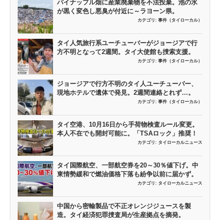
パイナップル畑に産業廃棄物を不法投棄。池の水
が黒く変色し悪臭が付近に～ラヨーン県。
カテゴリ:
事件（タイローカル）
タイ人気旅行系ユーチューバーがジョージアで行
方不明となって2週間。タイ大使館も捜索支援。
カテゴリ:
事件（タイローカル）
ジョージアで行方不明のタイ人ユーチューバー、
現地ホテルで遺体で発見。2週間連絡とれず…。
カテゴリ:
事件（タイローカル）
タイ空港、10月16日から手荷物検査ルール変更。
本人不在でも開封可能に。「TSAロック」推奨！
カテゴリ:
タイローカルニュース
タイ国際航空、一部航空券を20～30％値下げ。中
東情勢緩和で燃油価格下落も紛争以前に届かず。
カテゴリ:
タイローカルニュース
中国から密輸製品で不正オレンジジュースを製
造。タイ経済犯罪捜査局が生産拠点を摘発。