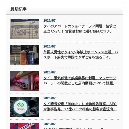
最新記事
2026/8/7
タイのアパートのジョイナーフィ問題、請求は
正当だった！ 賃貸借契約に潜む危険なワナ。
2026/8/7
外国人男性がタイで2年以上ホームレス生活。パ
スポート紛失で帰国できずごみを漁る日々。
2026/8/7
タイ、景気低迷で娯楽業界に影響。マッサージ
パーラーの閑散とした店内動画がSNSで話題。
2026/8/7
タイ暗号資産「Bitkub」に虚偽報告疑惑。SEC
が刑事告発、17億バーツ相当の顧客資産流出。
2026/8/7