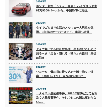
2026/8/8
ホンダ、新型「シティ」発表！ ハイブリッド車
61万9000バーツから。中国EV勢に対抗。
2026/8/8
タイでゴミ漁り生活のノルウェー人男性を保
護。3年超のオーバーステイ、母国へ送還。
2026/8/8
タイで頻出する銃乱射事件。生きのびるために
知るべき「走る・隠れる・戦う」の原則！最後
は戦え！
2026/8/8
ワコール、母の日に愛を込めた贈り物をご提
案。8月8日～12日、全品30％OFFに。
2026/8/8
「タイ５大銃乱射事件」2020年以降だけでも相
次ぐ大量殺戮事件。それでもこの国は変わらな
い…。