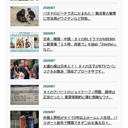
2026/8/7
パタヤのビーチで犬にかまれた！ 観光客の被害
に市当局がワクチンなど対処。
2026/8/7
日本・韓国・中国・タイのBLドラマがABEMA
に新登場『２５時、赤坂で』を始め『2gether』
など。
2026/8/7
お連れ様は日本人？！ タイの王子がBTSでバン
コクをお散歩「現在アプローチ中です」
2026/8/7
タイのアパートのジョイナーフィ問題、請求は
正当だった！ 賃貸借契約に潜む危険なワナ。
2026/8/7
外国人男性がタイで2年以上ホームレス生活。パ
スポート紛失で帰国できずごみを漁る日々。