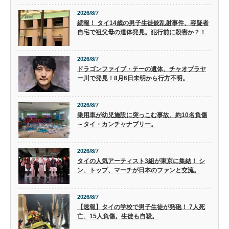
2026/8/7
続報！ タイ14歳の男子生徒銃乱射事件、容疑者
自宅で祖父母の遺体発見。犯行前に殺害か？！
2026/8/7
ドラゴンファイブ・テーの遺体、チャオプラヤ
ー川で発見！8月6日未明から行方不明。
2026/8/7
乗用車が幼児施設に突っこむ事故、約10名負傷
～タイ・カンチャナブリー。
2026/8/7
タイの人気アーティスト3組が東京に集結！ シ
ン、トップ、マーチが日本のファンと交流。
2026/8/7
【速報】タイの学校で男子生徒が発砲！ 7人死
亡、15人負傷。生徒も自殺。