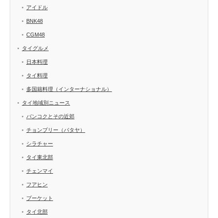
アイドル
BNK48
CGM48
タイグルメ
日本料理
タイ料理
多国籍料理（インターナショナル）
タイ地域別ニュース
バンコクとその近郊
チョンブリー（パタヤ）
シラチャー
タイ東北部
チェンマイ
フアヒン
プーケット
タイ北部