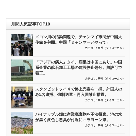
月間人気記事TOP10
メコン川の汚染問題で、チェンマイ市民が中国大
使館を包囲。中国「ミャンマーとやって」
カテゴリ:
事件（タイローカル）
「アジアの病人」タイ。病巣は中国にあり。中国
系企業の鉱石加工工場の建設停止処分。無許可で
着工。
カテゴリ:
事件（タイローカル）
スクンビットソイ４で路上売春を一掃。外国人の
み5名逮捕、強制送還・再入国禁止措置。
カテゴリ:
事件（タイローカル）
パイナップル畑に産業廃棄物を不法投棄。池の水
が黒く変色し悪臭が付近に～ラヨーン県。
カテゴリ:
事件（タイローカル）