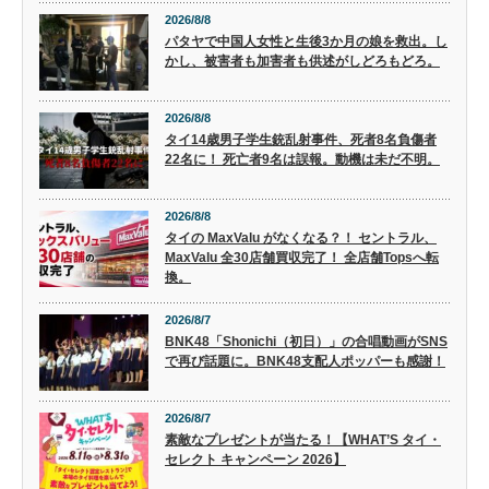
2026/8/8
パタヤで中国人女性と生後3か月の娘を救出。し
かし、被害者も加害者も供述がしどろもどろ。
2026/8/8
タイ14歳男子学生銃乱射事件、死者8名負傷者
22名に！ 死亡者9名は誤報。動機は未だ不明。
2026/8/8
タイの MaxValu がなくなる？！ セントラル、
MaxValu 全30店舗買収完了！ 全店舗Topsへ転
換。
2026/8/7
BNK48「Shonichi（初日）」の合唱動画がSNS
で再び話題に。BNK48支配人ポッパーも感謝！
2026/8/7
素敵なプレゼントが当たる！【WHAT’S タイ・
セレクト キャンペーン 2026】