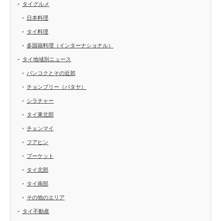
タイグルメ
日本料理
タイ料理
多国籍料理（インターナショナル）
タイ地域別ニュース
バンコクとその近郊
チョンブリー（パタヤ）
シラチャー
タイ東北部
チェンマイ
フアヒン
プーケット
タイ北部
タイ南部
その他のエリア
タイ不動産