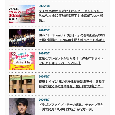
2026/8/8
タイの MaxValu がなくなる？！ セントラル、
MaxValu 全30店舗買収完了！ 全店舗Topsへ転
換。
2026/8/7
BNK48「Shonichi（初日）」の合唱動画がSNS
で再び話題に。BNK48支配人ポッパーも感謝！
2026/8/7
素敵なプレゼントが当たる！【WHAT’S タイ・
セレクト キャンペーン 2026】
2026/8/7
続報！ タイ14歳の男子生徒銃乱射事件、容疑者
自宅で祖父母の遺体発見。犯行前に殺害か？！
2026/8/7
ドラゴンファイブ・テーの遺体、チャオプラヤ
ー川で発見！8月6日未明から行方不明。