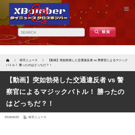
Home
仰天ニュース
【動画】突如勃発した交通違反者 vs 警察官によるマジック
バトル！ 勝ったのはどっちだ？！
【動画】突如勃発した交通違反者 vs 警
察官によるマジックバトル！ 勝ったの
はどっちだ？！
2026/6/20
仰天ニュース