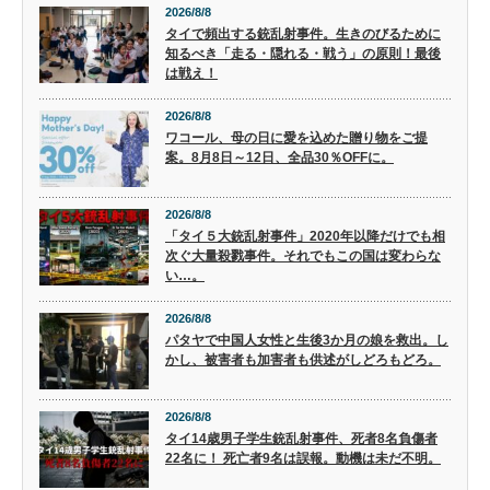
2026/8/8
タイで頻出する銃乱射事件。生きのびるために
知るべき「走る・隠れる・戦う」の原則！最後
は戦え！
2026/8/8
ワコール、母の日に愛を込めた贈り物をご提
案。8月8日～12日、全品30％OFFに。
2026/8/8
「タイ５大銃乱射事件」2020年以降だけでも相
次ぐ大量殺戮事件。それでもこの国は変わらな
い…。
2026/8/8
パタヤで中国人女性と生後3か月の娘を救出。し
かし、被害者も加害者も供述がしどろもどろ。
2026/8/8
タイ14歳男子学生銃乱射事件、死者8名負傷者
22名に！ 死亡者9名は誤報。動機は未だ不明。