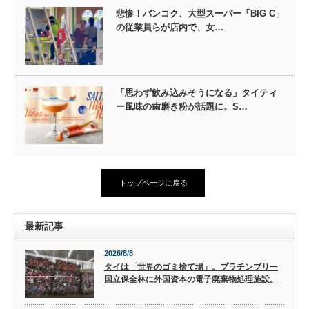
悲惨！バンコク、大型スーパー「BIG C」
の従業員らが店内で、女…
「思わず飲み込みそうになる」タイティ
ー風味の歯磨き粉が話題に。S…
トップページに戻る
最新記事
2026/8/8
タイは「世界のゴミ捨て場」。プラチンブリー
国立保全林に外国資本の電子廃棄物処理施設。