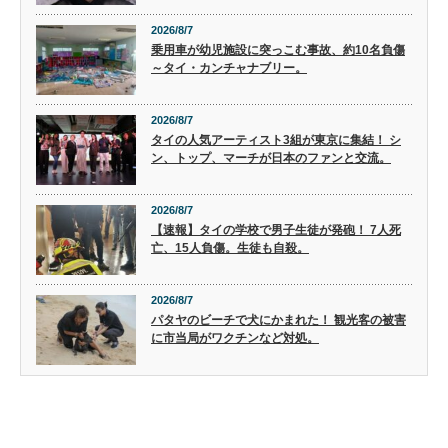
2026/8/7
乗用車が幼児施設に突っこむ事故、約10名負傷
～タイ・カンチャナブリー。
2026/8/7
タイの人気アーティスト3組が東京に集結！ シ
ン、トップ、マーチが日本のファンと交流。
2026/8/7
【速報】タイの学校で男子生徒が発砲！ 7人死
亡、15人負傷。生徒も自殺。
2026/8/7
パタヤのビーチで犬にかまれた！ 観光客の被害
に市当局がワクチンなど対処。