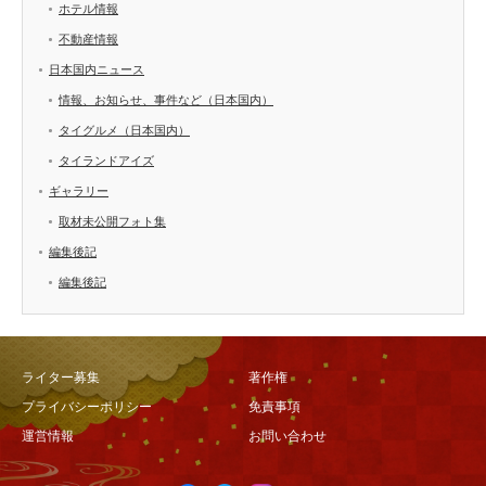
ホテル情報
不動産情報
日本国内ニュース
情報、お知らせ、事件など（日本国内）
タイグルメ（日本国内）
タイランドアイズ
ギャラリー
取材未公開フォト集
編集後記
編集後記
ライター募集
著作権
プライバシーポリシー
免責事項
運営情報
お問い合わせ