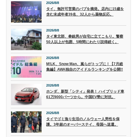
2026/8/8
タイ、無許可営業のパブを摘発。店内に15歳を
含む未成年者39名、32人から薬物反応。
2026/8/8
タイ東北部、拳銃男が自宅に立てこもり。警察
50人以上が包囲、5時間にわたり説得続く。
2026/8/8
M!LK、Snow Man、嵐らがトップに！【7月総
集編】AWA独自のアイドルランキングを公開!!
2026/8/8
ホンダ、新型「シティ」発表！ ハイブリッド車
61万9000バーツから。中国EV勢に対抗。
2026/8/8
タイでゴミ漁り生活のノルウェー人男性を保
護。3年超のオーバーステイ、母国へ送還。