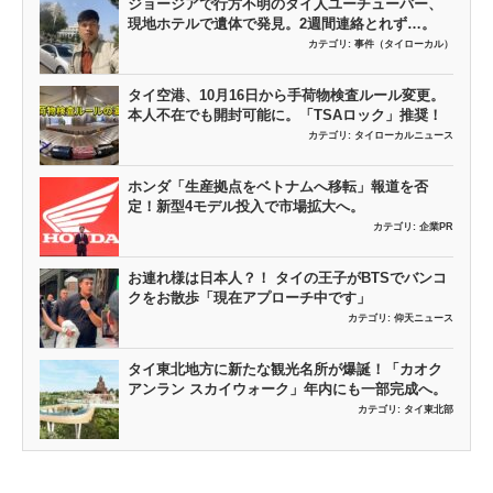
ジョージアで行方不明のタイ人ユーチューバー、
現地ホテルで遺体で発見。2週間連絡とれず…。
カテゴリ:
事件（タイローカル）
タイ空港、10月16日から手荷物検査ルール変更。
本人不在でも開封可能に。「TSAロック」推奨！
カテゴリ:
タイローカルニュース
ホンダ「生産拠点をベトナムへ移転」報道を否
定！新型4モデル投入で市場拡大へ。
カテゴリ:
企業PR
お連れ様は日本人？！ タイの王子がBTSでバンコ
クをお散歩「現在アプローチ中です」
カテゴリ:
仰天ニュース
タイ東北地方に新たな観光名所が爆誕！「カオク
アンラン スカイウォーク」年内にも一部完成へ。
カテゴリ:
タイ東北部