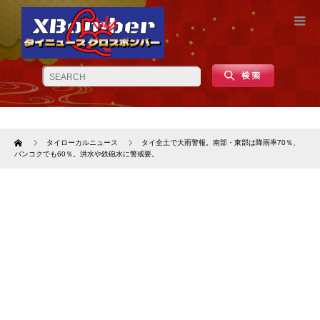
Home
タイローカルニュース
タイ全土で大雨警報。南部・東部は降雨率70％、
バンコクでも60％。洪水や鉄砲水に警戒要。