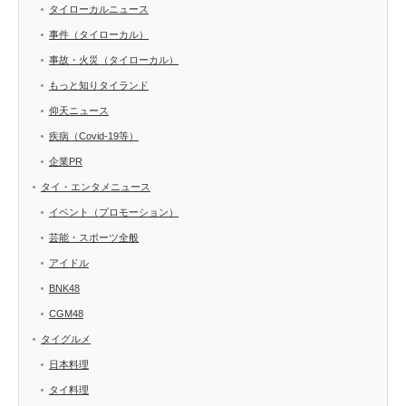
タイローカルニュース
事件（タイローカル）
事故・火災（タイローカル）
もっと知りタイランド
仰天ニュース
疾病（Covid-19等）
企業PR
タイ・エンタメニュース
イベント（プロモーション）
芸能・スポーツ全般
アイドル
BNK48
CGM48
タイグルメ
日本料理
タイ料理