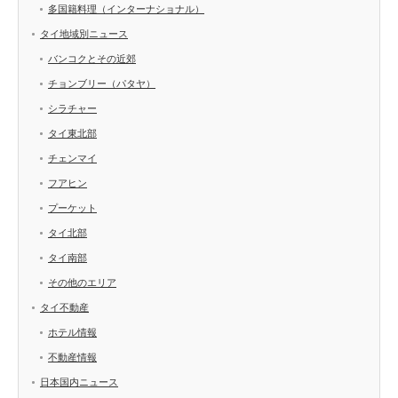
多国籍料理（インターナショナル）
タイ地域別ニュース
バンコクとその近郊
チョンブリー（パタヤ）
シラチャー
タイ東北部
チェンマイ
フアヒン
プーケット
タイ北部
タイ南部
その他のエリア
タイ不動産
ホテル情報
不動産情報
日本国内ニュース