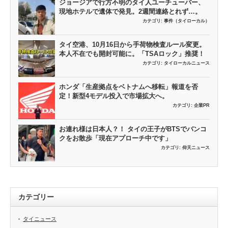
ジョージアで行方不明のタイ人ユーチューバー、
現地ホテルで遺体で発見。2週間連絡とれず…。
カテゴリ:
事件（タイローカル）
タイ空港、10月16日から手荷物検査ルール変更。
本人不在でも開封可能に。「TSAロック」推奨！
カテゴリ:
タイローカルニュース
ホンダ「生産拠点をベトナムへ移転」報道を否
定！新型4モデル投入で市場拡大へ。
カテゴリ:
企業PR
お連れ様は日本人？！ タイの王子がBTSでバンコ
クをお散歩「現在アプローチ中です」
カテゴリ:
仰天ニュース
カテゴリー
タイニュース