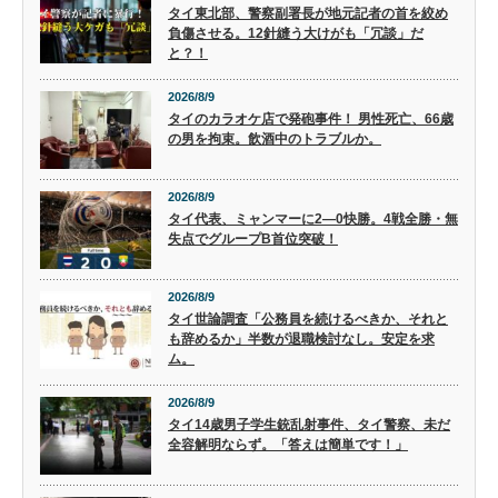
タイ東北部、警察副署長が地元記者の首を絞め
負傷させる。12針縫う大けがも「冗談」だ
と？！
2026/8/9
タイのカラオケ店で発砲事件！ 男性死亡、66歳
の男を拘束。飲酒中のトラブルか。
2026/8/9
タイ代表、ミャンマーに2―0快勝。4戦全勝・無
失点でグループB首位突破！
2026/8/9
タイ世論調査「公務員を続けるべきか、それと
も辞めるか」半数が退職検討なし。安定を求
ム。
2026/8/9
タイ14歳男子学生銃乱射事件、タイ警察、未だ
全容解明ならず。「答えは簡単です！」