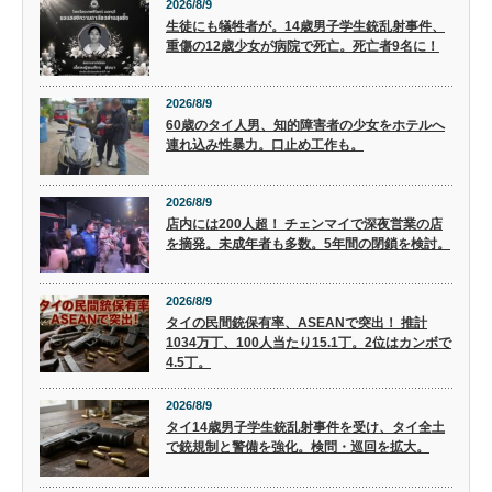
2026/8/9
生徒にも犠牲者が。14歳男子学生銃乱射事件、
重傷の12歳少女が病院で死亡。死亡者9名に！
2026/8/9
60歳のタイ人男、知的障害者の少女をホテルへ
連れ込み性暴力。口止め工作も。
2026/8/9
店内には200人超！ チェンマイで深夜営業の店
を摘発。未成年者も多数。5年間の閉鎖を検討。
2026/8/9
タイの民間銃保有率、ASEANで突出！ 推計
1034万丁、100人当たり15.1丁。2位はカンボで
4.5丁。
2026/8/9
タイ14歳男子学生銃乱射事件を受け、タイ全土
で銃規制と警備を強化。検問・巡回を拡大。