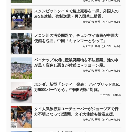
カテゴリ:
事件（タイローカル）
スクンビットソイ４で路上売春を一掃。外国人の
み5名逮捕、強制送還・再入国禁止措置。
カテゴリ:
事件（タイローカル）
メコン川の汚染問題で、チェンマイ市民が中国大
使館を包囲。中国「ミャンマーとやって」
カテゴリ:
事件（タイローカル）
パイナップル畑に産業廃棄物を不法投棄。池の水
が黒く変色し悪臭が付近に～ラヨーン県。
カテゴリ:
事件（タイローカル）
ホンダ、新型「シティ」発表！ ハイブリッド車61
万9000バーツから。中国EV勢に対抗。
カテゴリ:
企業PR
タイ人気旅行系ユーチューバーがジョージアで行
方不明となって2週間。タイ大使館も捜索支援。
カテゴリ:
事件（タイローカル）