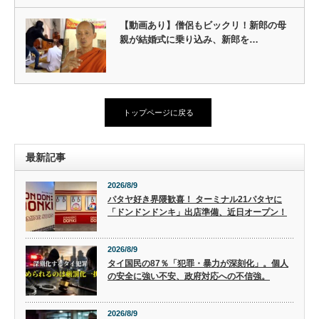
【動画あり】僧侶もビックリ！新郎の母
親が結婚式に乗り込み、新郎を…
トップページに戻る
最新記事
2026/8/9
パタヤ好き界隈歓喜！ ターミナル21パタヤに
「ドンドンドンキ」出店準備、近日オープン！
2026/8/9
タイ国民の87％「犯罪・暴力が深刻化」。個人
の安全に強い不安、政府対応への不信強。
2026/8/9