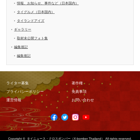
情報、お知らせ、事件など（日本国内）
タイグルメ（日本国内）
タイランドアイズ
ギャラリー
取材未公開フォト集
編集後記
編集後記
ライター募集
著作権
プライバシーポリシー
免責事項
運営情報
お問い合わせ
Copyright ©
タイニュース・クロスボンバー（X-bomber Thailand）
All rights reserved.