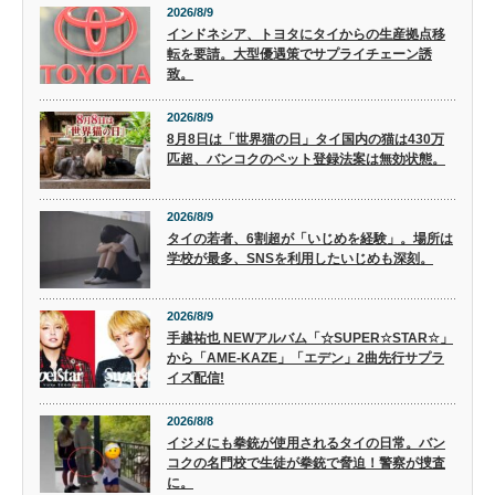
2026/8/9
インドネシア、トヨタにタイからの生産拠点移
転を要請。大型優遇策でサプライチェーン誘
致。
2026/8/9
8月8日は「世界猫の日」タイ国内の猫は430万
匹超、バンコクのペット登録法案は無効状態。
2026/8/9
タイの若者、6割超が「いじめを経験」。場所は
学校が最多、SNSを利用したいじめも深刻。
2026/8/9
手越祐也 NEWアルバム「☆SUPER☆STAR☆」
から「AME-KAZE」「エデン」2曲先行サプラ
イズ配信!
2026/8/8
イジメにも拳銃が使用されるタイの日常。バン
コクの名門校で生徒が拳銃で脅迫！警察が捜査
に。