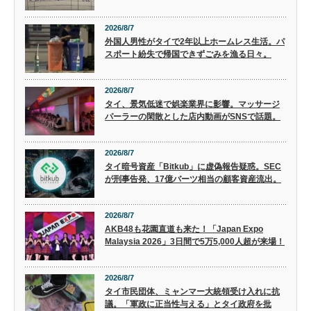
2026/8/7
外国人男性がタイで2年以上ホームレス生活。パ
スポート紛失で帰国できずごみを漁る日々。
2026/8/7
タイ、景気低迷で娯楽業界に影響。マッサージ
パーラーの閑散とした店内動画がSNSで話題。
2026/8/7
タイ暗号資産「Bitkub」に虚偽報告疑惑。SEC
が刑事告発、17億バーツ相当の顧客資産流出。
2026/8/7
AKB48も花園直道も来た！「Japan Expo
Malaysia 2026」3日間で5万5,000人超が来場！
2026/8/7
タイ市民団体、ミャンマー大統領受け入れに抗
議。「軍政に正当性与える」とタイ政府を批