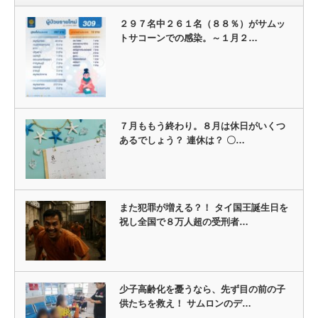
２９７名中２６１名（８８％）がサムッ
トサコーンでの感染。～１月２…
７月ももう終わり。８月は休日がいくつ
あるでしょう？ 連休は？ 〇…
また犯罪が増える？！ タイ国王誕生日を
祝し全国で８万人超の受刑者…
少子高齢化を憂うなら、先ず目の前の子
供たちを救え！ サムロンのデ…