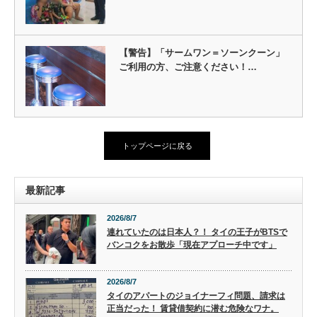
【警告】「サームワン＝ソーンクーン」
ご利用の方、ご注意ください！…
トップページに戻る
最新記事
2026/8/7
連れていたのは日本人？！ タイの王子がBTSで
バンコクをお散歩「現在アプローチ中です」
2026/8/7
タイのアパートのジョイナーフィ問題、請求は
正当だった！ 賃貸借契約に潜む危険なワナ。