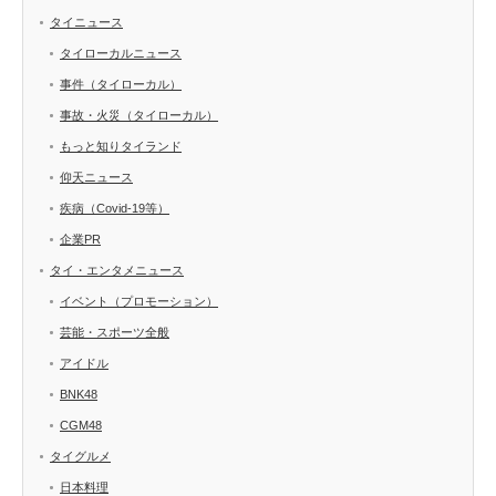
タイニュース
タイローカルニュース
事件（タイローカル）
事故・火災（タイローカル）
もっと知りタイランド
仰天ニュース
疾病（Covid-19等）
企業PR
タイ・エンタメニュース
イベント（プロモーション）
芸能・スポーツ全般
アイドル
BNK48
CGM48
タイグルメ
日本料理