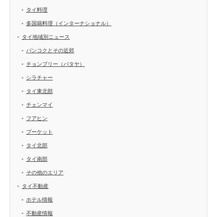
タイ料理
多国籍料理（インターナショナル）
タイ地域別ニュース
バンコクとその近郊
チョンブリー（パタヤ）
シラチャー
タイ東北部
チェンマイ
フアヒン
プーケット
タイ北部
タイ南部
その他のエリア
タイ不動産
ホテル情報
不動産情報