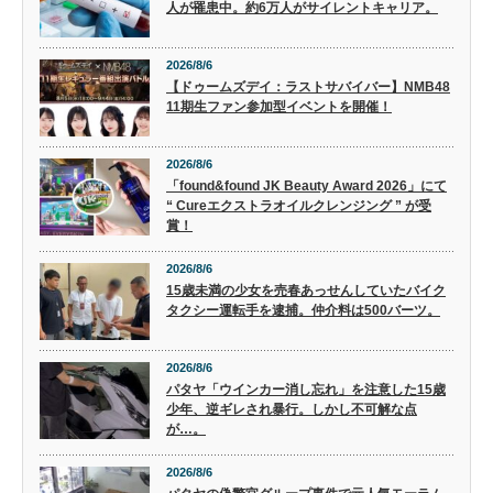
人が罹患中。約6万人がサイレントキャリア。
2026/8/6
【ドゥームズデイ：ラストサバイバー】NMB48
11期生ファン参加型イベントを開催！
2026/8/6
「found&found JK Beauty Award 2026」にて
“ Cureエクストラオイルクレンジング ” が受
賞！
2026/8/6
15歳未満の少女を売春あっせんしていたバイク
タクシー運転手を逮捕。仲介料は500バーツ。
2026/8/6
パタヤ「ウインカー消し忘れ」を注意した15歳
少年、逆ギレされ暴行。しかし不可解な点
が…。
2026/8/6