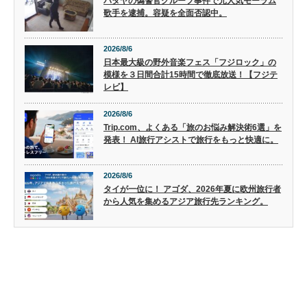
パタヤの偽警官グループ事件で元人気モーラム
歌手を逮捕。容疑を全面否認中。
2026/8/6
日本最大級の野外音楽フェス「フジロック」の
模様を３日間合計15時間で徹底放送！【フジテ
レビ】
2026/8/6
Trip.com、よくある「旅のお悩み解決術6選」を
発表！ AI旅行アシストで旅行をもっと快適に。
2026/8/6
タイが一位に！ アゴダ、2026年夏に欧州旅行者
から人気を集めるアジア旅行先ランキング。