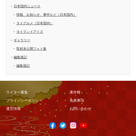
日本国内ニュース
情報、お知らせ、事件など（日本国内）
タイグルメ（日本国内）
タイランドアイズ
ギャラリー
取材未公開フォト集
編集後記
編集後記
ライター募集
著作権
プライバシーポリシー
免責事項
運営情報
お問い合わせ