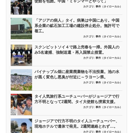
使館を包囲。中国「ミャンマーとやって」
カテゴリ:
事件（タイローカル）
「アジアの病人」タイ。病巣は中国にあり。中国
系企業の鉱石加工工場の建設停止処分。無許可で
着工。
カテゴリ:
事件（タイローカル）
スクンビットソイ４で路上売春を一掃。外国人の
み5名逮捕、強制送還・再入国禁止措置。
カテゴリ:
事件（タイローカル）
パイナップル畑に産業廃棄物を不法投棄。池の水
が黒く変色し悪臭が付近に～ラヨーン県。
カテゴリ:
事件（タイローカル）
タイ人気旅行系ユーチューバーがジョージアで行
方不明となって2週間。タイ大使館も捜索支援。
カテゴリ:
事件（タイローカル）
ジョージアで行方不明のタイ人ユーチューバー、
現地ホテルで遺体で発見。2週間連絡とれず…。
カテゴリ:
事件（タイローカル）