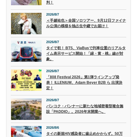
判！
2026/8/7
＜手越祐也＞全国ソロツアー、9月12日ファイナ
ル公演の模様を独占生中継でお届け！
2026/8/7
タイで初！ BTS、ViaBusで列車位置のリアルタ
イム表示サービス開始！「緑・黄・桃」線が対
象。
2026/8/7
「808 Festival 2026」第1弾ラインアップ発
表！ ILLENIUM、Adam Beyer B2B ら 出演決
定！
2026/8/7
バンコク・バンナーに新たな地域密着型複合施
設「PADDIO」。2026年末開業へ。
2026/8/6
タイの新規HIV感染者に歯止めかからず。50万