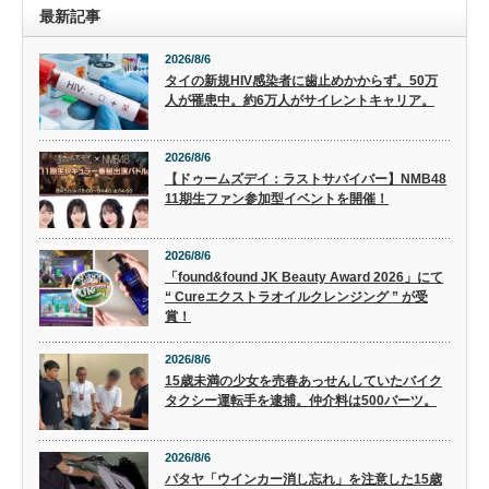
最新記事
2026/8/6
タイの新規HIV感染者に歯止めかからず。50万
人が罹患中。約6万人がサイレントキャリア。
2026/8/6
【ドゥームズデイ：ラストサバイバー】NMB48
11期生ファン参加型イベントを開催！
2026/8/6
「found&found JK Beauty Award 2026」にて
“ Cureエクストラオイルクレンジング ” が受
賞！
2026/8/6
15歳未満の少女を売春あっせんしていたバイク
タクシー運転手を逮捕。仲介料は500バーツ。
2026/8/6
パタヤ「ウインカー消し忘れ」を注意した15歳