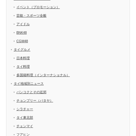
イベント（プロモーション）
芸能・スポーツ全般
アイドル
BNK48
CGM48
タイグルメ
日本料理
タイ料理
多国籍料理（インターナショナル）
タイ地域別ニュース
バンコクとその近郊
チョンブリー（パタヤ）
シラチャー
タイ東北部
チェンマイ
フアヒン