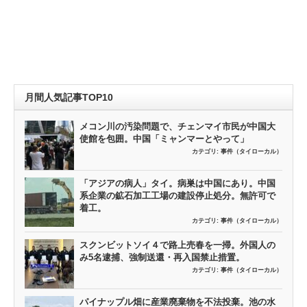
月間人気記事TOP10
メコン川の汚染問題で、チェンマイ市民が中国大
使館を包囲。中国「ミャンマーとやって」
カテゴリ:
事件（タイローカル）
「アジアの病人」タイ。病巣は中国にあり。中国
系企業の鉱石加工工場の建設停止処分。無許可で
着工。
カテゴリ:
事件（タイローカル）
スクンビットソイ４で路上売春を一掃。外国人の
み5名逮捕、強制送還・再入国禁止措置。
カテゴリ:
事件（タイローカル）
パイナップル畑に産業廃棄物を不法投棄。池の水