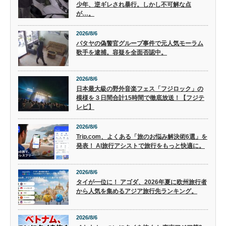
少年、逆ギレされ暴行。しかし不可解な点
が…。
2026/8/6
パタヤの偽警官グループ事件で元人気モーラム
歌手を逮捕。容疑を全面否認中。
2026/8/6
日本最大級の野外音楽フェス「フジロック」の
模様を３日間合計15時間で徹底放送！【フジテ
レビ】
2026/8/6
Trip.com、よくある「旅のお悩み解決術6選」を
発表！ AI旅行アシストで旅行をもっと快適に。
2026/8/6
タイが一位に！ アゴダ、2026年夏に欧州旅行者
から人気を集めるアジア旅行先ランキング。
2026/8/6