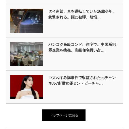
タイ南部、車を運転していた16歳少年、
銃撃される。顔に被弾、怨恨…
バンコク高級コンド、住宅で。中国系犯
罪企業を摘発。高級住宅買い占…
巨大ねずみ講事件で収監された元チャン
ネル7所属女優ミン・ピーチャ…
トップページに戻る