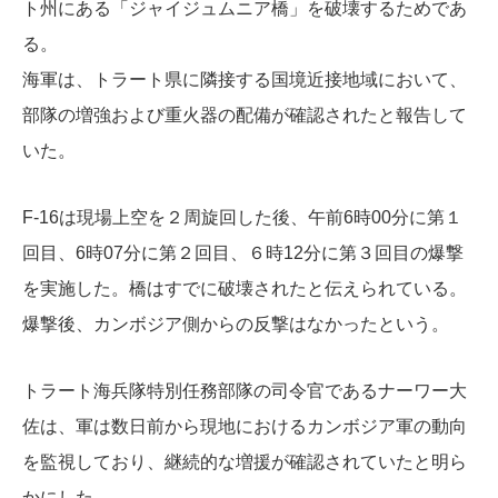
ト州にある「ジャイジュムニア橋」を破壊するためであ
る。
海軍は、トラート県に隣接する国境近接地域において、
部隊の増強および重火器の配備が確認されたと報告して
いた。
F-16は現場上空を２周旋回した後、午前6時00分に第１
回目、6時07分に第２回目、６時12分に第３回目の爆撃
を実施した。橋はすでに破壊されたと伝えられている。
爆撃後、カンボジア側からの反撃はなかったという。
トラート海兵隊特別任務部隊の司令官であるナーワー大
佐は、軍は数日前から現地におけるカンボジア軍の動向
を監視しており、継続的な増援が確認されていたと明ら
かにした。