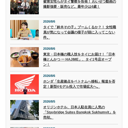
被害女性らがタイ警察を告発！ わいせつ動画の
撮影強要・販売など。最年少は4歳！
2026/8/6
タイで「鈴木その子」ブームくるか？！ 女性職
員が気になって会議の様子が頭に入ってこない
件。
2026/8/6
東京・日本橋の職人技をタイにお届け！「日本
橋とんかつ 一 HAJIME」、タイ1号店オープ
ン！
2026/8/6
ホンダ「生産拠点をベトナムへ移転」報道を否
定！新型4モデル投入で市場拡大へ。
2026/8/5
オリジンホテル、日本人駐在員に人気の
「Staybridge Suites Bangkok Sukhumvit」を
売却。