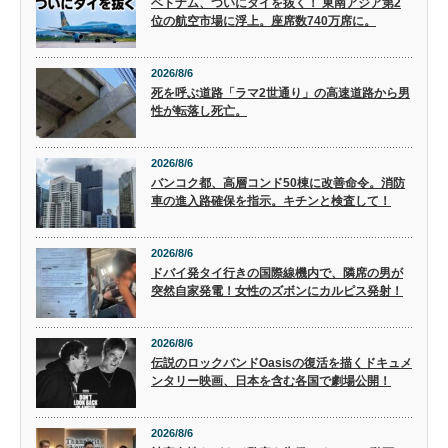
ベトナム、ついにタイを抜く！ 東南アジア第2
位の航空市場に浮上。座席数740万席に。
2026/8/6
死を呼ぶ道路「ラマ2世通り」の高速道路から男
性が転落し死亡。
2026/8/6
バンコク都、高層コンド50棟に改善命令。消防
車の進入路確保を指示。キチンと検査して！
2026/8/6
ドバイ発タイ行きの国際線機内で、隣席の男が
突然自家発電！女性のズボンにカルピス発射！
2026/8/6
伝説のロックバンドOasisの復活を描くドキュメ
ンタリー映画、日本を含む各国で劇場公開！
2026/8/6