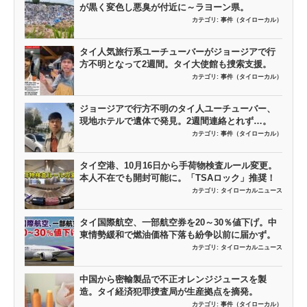
が黒く変色し悪臭が付近に～ラヨーン県。
カテゴリ:
事件（タイローカル）
タイ人気旅行系ユーチューバーがジョージアで行
方不明となって2週間。タイ大使館も捜索支援。
カテゴリ:
事件（タイローカル）
ジョージアで行方不明のタイ人ユーチューバー、
現地ホテルで遺体で発見。2週間連絡とれず…。
カテゴリ:
事件（タイローカル）
タイ空港、10月16日から手荷物検査ルール変更。
本人不在でも開封可能に。「TSAロック」推奨！
カテゴリ:
タイローカルニュース
タイ国際航空、一部航空券を20～30％値下げ。中
東情勢緩和で燃油価格下落も紛争以前に届かず。
カテゴリ:
タイローカルニュース
中国から密輸製品で不正オレンジジュースを製
造。タイ経済犯罪捜査局が生産拠点を摘発。
カテゴリ:
事件（タイローカル）