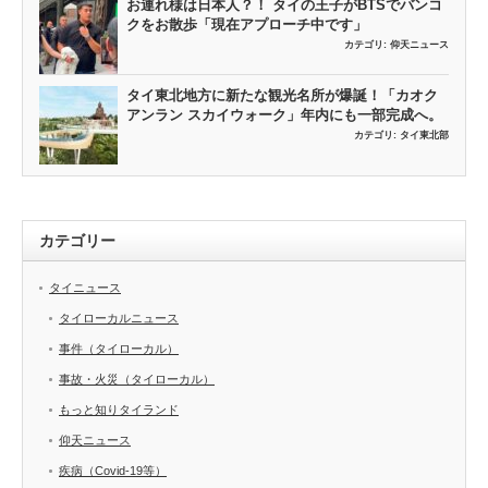
お連れ様は日本人？！ タイの王子がBTSでバンコ
クをお散歩「現在アプローチ中です」
カテゴリ:
仰天ニュース
タイ東北地方に新たな観光名所が爆誕！「カオク
アンラン スカイウォーク」年内にも一部完成へ。
カテゴリ:
タイ東北部
カテゴリー
タイニュース
タイローカルニュース
事件（タイローカル）
事故・火災（タイローカル）
もっと知りタイランド
仰天ニュース
疾病（Covid-19等）