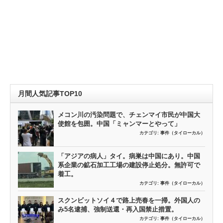
月間人気記事TOP10
メコン川の汚染問題で、チェンマイ市民が中国大
使館を包囲。中国「ミャンマーとやって」
カテゴリ:
事件（タイローカル）
「アジアの病人」タイ。病巣は中国にあり。中国
系企業の鉱石加工工場の建設停止処分。無許可で
着工。
カテゴリ:
事件（タイローカル）
スクンビットソイ４で路上売春を一掃。外国人の
み5名逮捕、強制送還・再入国禁止措置。
カテゴリ:
事件（タイローカル）