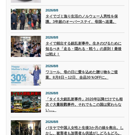
2026/8/8
タイでゴミ漁り生活のノルウェー人男性を保
護。3年超のオーバーステイ、母国へ送還。
2026/8/8
タイで頻出する銃乱射事件。生きのびるために
知るべき「走る・隠れる・戦う」の原則！最後
は戦え！
2026/8/8
ワコール、母の日に愛を込めた贈り物をご提
案。8月8日～12日、全品30％OFFに。
2026/8/8
「タイ５大銃乱射事件」2020年以降だけでも相
次ぐ大量殺戮事件。それでもこの国は変わらな
い…。
2026/8/8
パタヤで中国人女性と生後3か月の娘を救出。し
かし、被害者も加害者も供述がしどろもどろ。