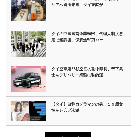
シアへ発送未遂。タイ警察が…
タイの中国国営企業幹部、代理人制度悪
用で起訴後、保釈金50万バー…
タイ空軍第23航空団の副中隊長、部下兵
士をデリバリー業務に私的運…
【タイ】自称カメラマンの男、１９歳女
性をレ〇プ未遂