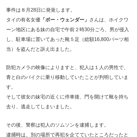
事件は８月28日に発覚します。
タイの有名女優
「ボー・ウェンダー」
さんは、ホイクワ
ーン地区にある妹の自宅で午前２時30分ごろ、男が侵入
し、駐車場に置いてあった靴５足（総額16,800バーツ相
当）を盗んだと訴え出ました。
防犯カメラの映像によりますと、犯人は１人の男性で、
青と白のバイクに乗り移動していたことが判明していま
す。
そして彼女の妹宅の近くに停車後、門を開けて靴を持ち
去り、逃走してしまいました。
その後、警察は犯人のソムソンを逮捕します。
逮捕時は、別の場所で再犯を企てていたところだったと