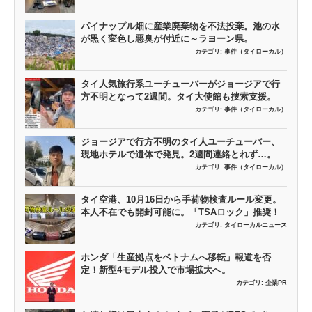
パイナップル畑に産業廃棄物を不法投棄。池の水
が黒く変色し悪臭が付近に～ラヨーン県。
カテゴリ:
事件（タイローカル）
タイ人気旅行系ユーチューバーがジョージアで行
方不明となって2週間。タイ大使館も捜索支援。
カテゴリ:
事件（タイローカル）
ジョージアで行方不明のタイ人ユーチューバー、
現地ホテルで遺体で発見。2週間連絡とれず…。
カテゴリ:
事件（タイローカル）
タイ空港、10月16日から手荷物検査ルール変更。
本人不在でも開封可能に。「TSAロック」推奨！
カテゴリ:
タイローカルニュース
ホンダ「生産拠点をベトナムへ移転」報道を否
定！新型4モデル投入で市場拡大へ。
カテゴリ:
企業PR