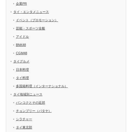
企業PR
タイ・エンタメニュース
イベント（プロモーション）
芸能・スポーツ全般
アイドル
BNK48
CGM48
タイグルメ
日本料理
タイ料理
多国籍料理（インターナショナル）
タイ地域別ニュース
バンコクとその近郊
チョンブリー（パタヤ）
シラチャー
タイ東北部