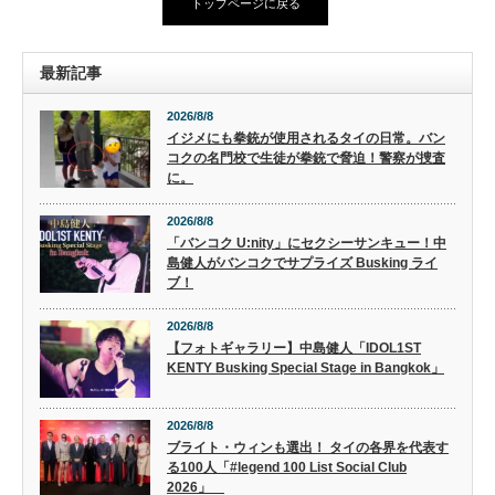
トップページに戻る
最新記事
2026/8/8
イジメにも拳銃が使用されるタイの日常。バン
コクの名門校で生徒が拳銃で脅迫！警察が捜査
に。
2026/8/8
「バンコク U:nity」にセクシーサンキュー！中
島健人がバンコクでサプライズ Busking ライ
ブ！
2026/8/8
【フォトギャラリー】中島健人「IDOL1ST
KENTY Busking Special Stage in Bangkok」
2026/8/8
ブライト・ウィンも選出！ タイの各界を代表す
る100人「#legend 100 List Social Club
2026」