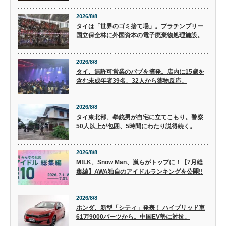
2026/8/8
タイは「世界のゴミ捨て場」。プラチンブリー
国立保全林に外国資本の電子廃棄物処理施設。
2026/8/8
タイ、無許可営業のパブを摘発。店内に15歳を
含む未成年者39名、32人から薬物反応。
2026/8/8
タイ東北部、拳銃男が自宅に立てこもり。警察
50人以上が包囲、5時間にわたり説得続く。
2026/8/8
M!LK、Snow Man、嵐らがトップに！【7月総
集編】AWA独自のアイドルランキングを公開!!
2026/8/8
ホンダ、新型「シティ」発表！ ハイブリッド車
61万9000バーツから。中国EV勢に対抗。