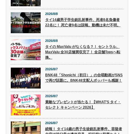
2026/8/8
タイ14歳男子学生銃乱射事件、死者8名負傷者
22名に！ 死亡者9名は誤報。動機は未だ不明。
2026/8/8
タイの MaxValu がなくなる？！ セントラル、
MaxValu 全30店舗買収完了！ 全店舗Topsへ転
換。
2026/8/7
BNK48「Shonichi（初日）」の合唱動画がSNS
で再び話題に。BNK48支配人ポッパーも感謝！
2026/8/7
素敵なプレゼントが当たる！【WHAT’S タイ・
セレクト キャンペーン 2026】
2026/8/7
続報！ タイ14歳の男子生徒銃乱射事件、容疑者