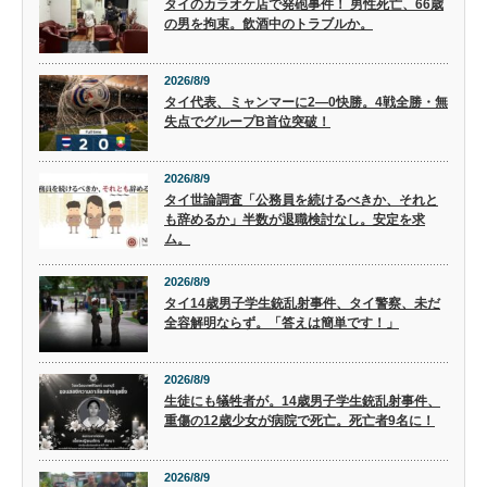
タイのカラオケ店で発砲事件！ 男性死亡、66歳
の男を拘束。飲酒中のトラブルか。
2026/8/9
タイ代表、ミャンマーに2―0快勝。4戦全勝・無
失点でグループB首位突破！
2026/8/9
タイ世論調査「公務員を続けるべきか、それと
も辞めるか」半数が退職検討なし。安定を求
ム。
2026/8/9
タイ14歳男子学生銃乱射事件、タイ警察、未だ
全容解明ならず。「答えは簡単です！」
2026/8/9
生徒にも犠牲者が。14歳男子学生銃乱射事件、
重傷の12歳少女が病院で死亡。死亡者9名に！
2026/8/9