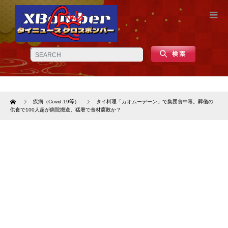
Home
疾病（Covid-19等）
タイ料理「カオムーデーン」で集団食中毒。葬儀の
供食で100人超が病院搬送、猛暑で食材腐敗か？