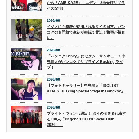
から「AME-KAZE」「エデン」2曲先行サプラ
イズ配信!
2026/8/8
イジメにも拳銃が使用されるタイの日常。バン
コクの名門校で生徒が拳銃で脅迫！警察が捜査
に。
2026/8/8
「バンコク U:nity」にセクシーサンキュー！中
島健人がバンコクでサプライズ Busking ライ
ブ！
2026/8/8
【フォトギャラリー】中島健人「IDOL1ST
KENTY Busking Special Stage in Bangkok」
2026/8/8
ブライト・ウィンも選出！ タイの各界を代表す
る100人「#legend 100 List Social Club
2026」