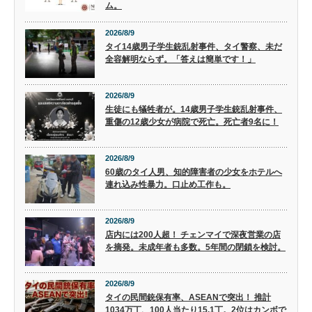
ム。
2026/8/9
タイ14歳男子学生銃乱射事件、タイ警察、未だ
全容解明ならず。「答えは簡単です！」
2026/8/9
生徒にも犠牲者が。14歳男子学生銃乱射事件、
重傷の12歳少女が病院で死亡。死亡者9名に！
2026/8/9
60歳のタイ人男、知的障害者の少女をホテルへ
連れ込み性暴力。口止め工作も。
2026/8/9
店内には200人超！ チェンマイで深夜営業の店
を摘発。未成年者も多数。5年間の閉鎖を検討。
2026/8/9
タイの民間銃保有率、ASEANで突出！ 推計
1034万丁、100人当たり15.1丁。2位はカンボで