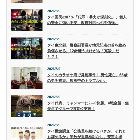
2026/8/9
タイ国民の87％「犯罪・暴力が深刻化」。個人
の安全に強い不安、政府対応への不信強。
2026/8/9
タイ東北部、警察副署長が地元記者の首を絞め
負傷させる。12針縫う大けがも「冗談」だ
と？！
2026/8/9
タイのカラオケ店で発砲事件！ 男性死亡、66歳
の男を拘束。飲酒中のトラブルか。
2026/8/9
タイ代表、ミャンマーに2―0快勝。4戦全勝・無
失点でグループB首位突破！
2026/8/9
タイ世論調査「公務員を続けるべきか、それと
も辞めるか」半数が退職検討なし。安定を求