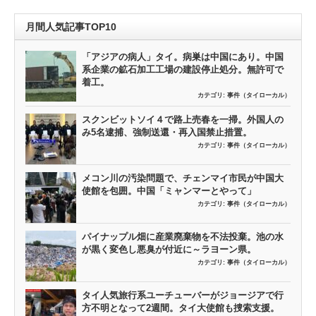
月間人気記事TOP10
「アジアの病人」タイ。病巣は中国にあり。中国
系企業の鉱石加工工場の建設停止処分。無許可で
着工。
カテゴリ:
事件（タイローカル）
スクンビットソイ４で路上売春を一掃。外国人の
み5名逮捕、強制送還・再入国禁止措置。
カテゴリ:
事件（タイローカル）
メコン川の汚染問題で、チェンマイ市民が中国大
使館を包囲。中国「ミャンマーとやって」
カテゴリ:
事件（タイローカル）
パイナップル畑に産業廃棄物を不法投棄。池の水
が黒く変色し悪臭が付近に～ラヨーン県。
カテゴリ:
事件（タイローカル）
タイ人気旅行系ユーチューバーがジョージアで行
方不明となって2週間。タイ大使館も捜索支援。