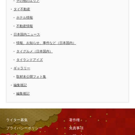
その他のエリア
タイ不動産
ホテル情報
不動産情報
日本国内ニュース
情報、お知らせ、事件など（日本国内）
タイグルメ（日本国内）
タイランドアイズ
ギャラリー
取材未公開フォト集
編集後記
編集後記
ライター募集
著作権
プライバシーポリシー
免責事項