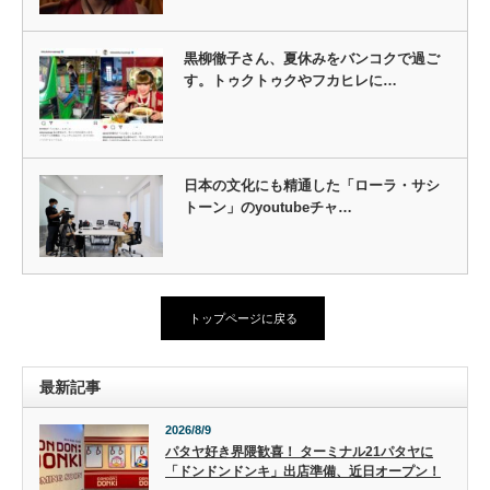
黒柳徹子さん、夏休みをバンコクで過ご
す。トゥクトゥクやフカヒレに…
日本の文化にも精通した「ローラ・サシ
トーン」のyoutubeチャ…
トップページに戻る
最新記事
2026/8/9
パタヤ好き界隈歓喜！ ターミナル21パタヤに
「ドンドンドンキ」出店準備、近日オープン！