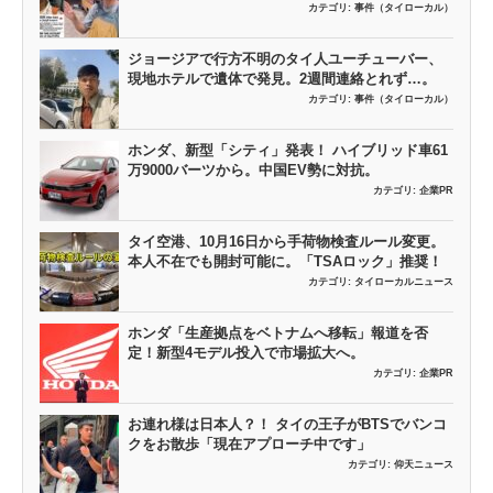
カテゴリ:
事件（タイローカル）
ジョージアで行方不明のタイ人ユーチューバー、
現地ホテルで遺体で発見。2週間連絡とれず…。
カテゴリ:
事件（タイローカル）
ホンダ、新型「シティ」発表！ ハイブリッド車61
万9000バーツから。中国EV勢に対抗。
カテゴリ:
企業PR
タイ空港、10月16日から手荷物検査ルール変更。
本人不在でも開封可能に。「TSAロック」推奨！
カテゴリ:
タイローカルニュース
ホンダ「生産拠点をベトナムへ移転」報道を否
定！新型4モデル投入で市場拡大へ。
カテゴリ:
企業PR
お連れ様は日本人？！ タイの王子がBTSでバンコ
クをお散歩「現在アプローチ中です」
カテゴリ:
仰天ニュース