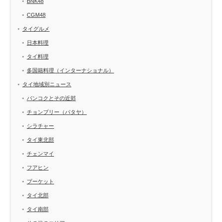
BNK48
CGM48
タイグルメ
日本料理
タイ料理
多国籍料理（インターナショナル）
タイ地域別ニュース
バンコクとその近郊
チョンブリー（パタヤ）
シラチャー
タイ東北部
チェンマイ
フアヒン
プーケット
タイ北部
タイ南部