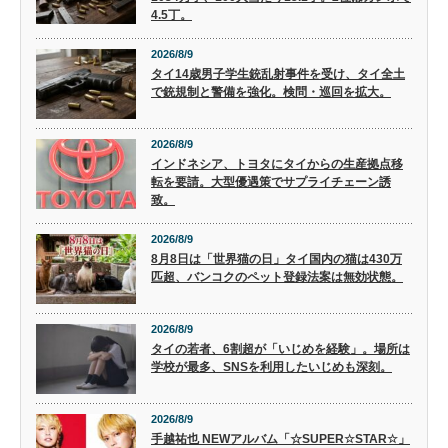
4.5丁。
2026/8/9
タイ14歳男子学生銃乱射事件を受け、タイ全土
で銃規制と警備を強化。検問・巡回を拡大。
2026/8/9
インドネシア、トヨタにタイからの生産拠点移
転を要請。大型優遇策でサプライチェーン誘
致。
2026/8/9
8月8日は「世界猫の日」タイ国内の猫は430万
匹超、バンコクのペット登録法案は無効状態。
2026/8/9
タイの若者、6割超が「いじめを経験」。場所は
学校が最多、SNSを利用したいじめも深刻。
2026/8/9
手越祐也 NEWアルバム「☆SUPER☆STAR☆」