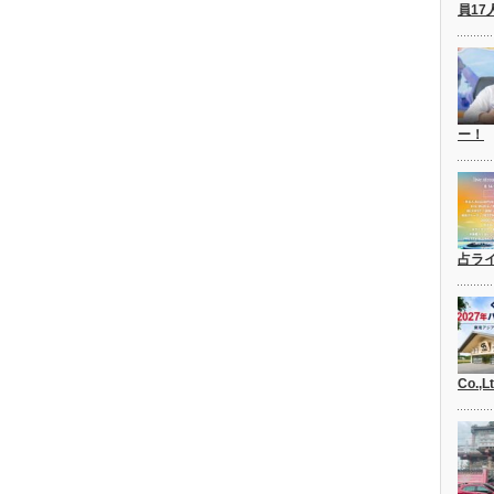
員17
ー！
占ラ
Co.,