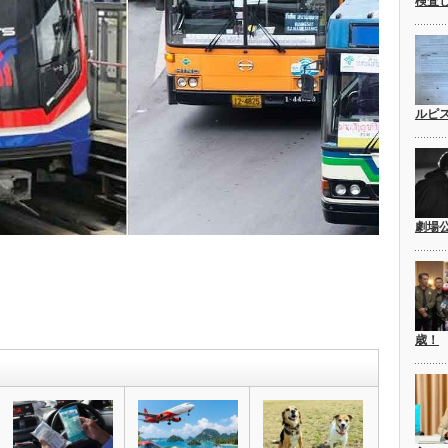
検査
ルピ
劇場
歳！