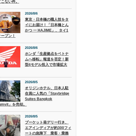
てこない件。
2026/8/6
東京・日本橋の職人技をタ
イにお届け！「日本橋とん
かつ 一 HAJIME」、タイ1
オープン！
2026/8/6
ホンダ「生産拠点をベトナ
ムへ移転」報道を否定！新
型4モデル投入で市場拡大
2026/8/5
オリジンホテル、日本人駐
在員に人気の「Staybridge
Suites Bangkok
humvit」を売却。
2026/8/5
プーケット発デリー行き、
エアインディアが約300フィ
ートの急降下 乗客・乗務