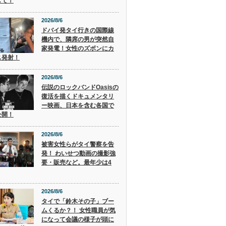
して！
2026/8/6
ドバイ発タイ行きの国際線
機内で、隣席の男が突然自
家発電！女性のズボンにカ
ス発射！
2026/8/6
伝説のロックバンドOasisの
復活を描くドキュメンタリ
ー映画、日本を含む各国で
公開！
2026/8/6
被害女性らがタイ警察を告
発！ わいせつ動画の撮影強
要・販売など。最年少は4
2026/8/6
タイで「鈴木その子」ブー
ムくるか？！ 女性職員が気
になって会議の様子が頭に