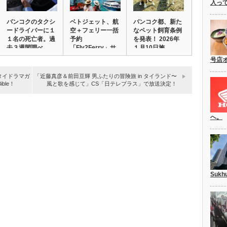
入っ
バンコクのタクシ
ベトジェット、航
バンコク都、新た
ードライバーに１
空＋フェリー一括
なペット飼育条例
１名の死亡者。過
予約
を発表！ 2026年
去３週間調べ
「Fly2Ferry」サ
１月10日施…
ービ…
号店
！タイドラマガ
「近藤真彦＆前田亘輝 男ふたりの冒険旅 in タイランド〜
ble！
風と歌を感じて」CS「日テレプラス」で放送決定！
へ。
Suk