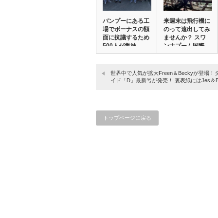
バンプーにある工
来週末は飛行機に
場でボーナスの額
のって遠出してみ
面に抗議するため
ませんか？ スワ
500人が集結。…
ンナプーム国際
空…
世界中で人気が拡大Freen＆Beckyが登場
イド「D」最新号が発売！ 裏表紙にはJes＆Bi
トップページに戻る