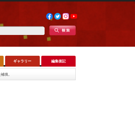
ギャラリー
編集後記
失補填。