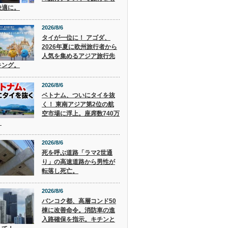
快適に。
2026/8/6
タイが一位に！ アゴダ、
2026年夏に欧州旅行者から
人気を集めるアジア旅行先
キング。
2026/8/6
ベトナム、ついにタイを抜
く！ 東南アジア第2位の航
空市場に浮上。座席数740万
。
2026/8/6
死を呼ぶ道路「ラマ2世通
り」の高速道路から男性が
転落し死亡。
2026/8/6
バンコク都、高層コンド50
棟に改善命令。消防車の進
入路確保を指示。キチンと