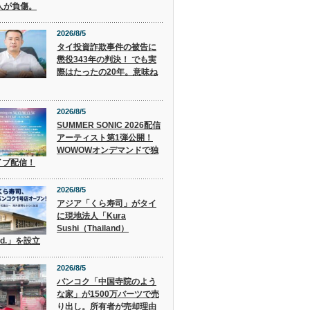
人が負傷。
2026/8/5
タイ投資詐欺事件の被告に
懲役343年の判決！ でも実
際はたったの20年。意味ね
2026/8/5
SUMMER SONIC 2026配信
アーティスト第1弾公開！
WOWOWオンデマンドで独
イブ配信！
2026/8/5
アジア「くら寿司」がタイ
に現地法人「Kura
Sushi（Thailand）
Ltd.」を設立
2026/8/5
バンコク「中国寺院のよう
な家」が1500万バーツで売
り出し。所有者が売却理由