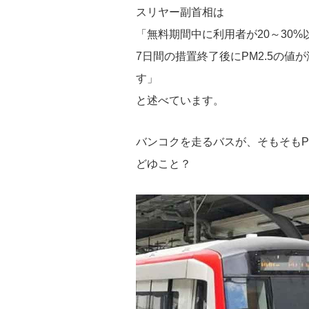
スリヤー副首相は
「無料期間中に利用者が20～30
7日間の措置終了後にPM2.5の
す」
と述べています。
バンコクを走るバスが、そもそもP
どゆこと？