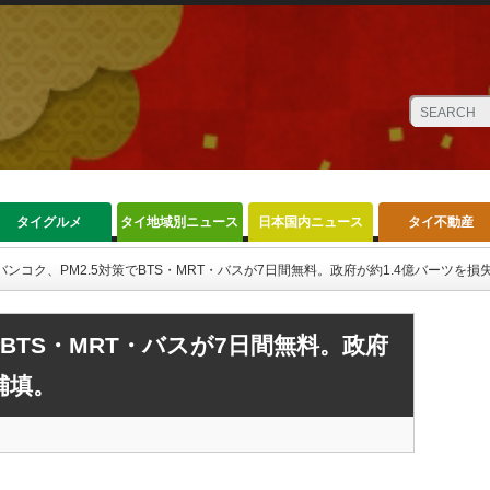
タイグルメ
タイ地域別ニュース
日本国内ニュース
タイ不動産
バンコク、PM2.5対策でBTS・MRT・バスが7日間無料。政府が約1.4億バーツを損
でBTS・MRT・バスが7日間無料。政府
補填。