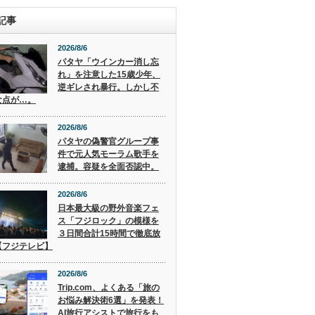
記事
2026/8/6
パタヤ「ウインカー消し忘
れ」を注意した15歳少年、
逆ギレされ暴行。しかし不
な点が…。
2026/8/6
パタヤの偽警官グループ事
件で元人気モーラム歌手を
逮捕。容疑を全面否認中。
2026/8/6
日本最大級の野外音楽フェ
ス「フジロック」の模様を
３日間合計15時間で徹底放
【フジテレビ】
2026/8/6
Trip.com、よくある「旅の
お悩み解決術6選」を発表！
AI旅行アシストで旅行をも