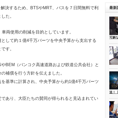
最新
を解決するため、BTSやMRT、バスを７日間無料で利
ました。
、車両使用の削減を目的としています。
可解
費として約１億4千万バーツを中央予算から支出する
とです。
TSやBEM（バンコク高速道路および鉄道公共会社）と
分の補償を行う方針を伝えました。
を基準に計算され、中央予算から約1億4千万バーツ
送！
定であり、大臣たちの賛同が得られると見込まれてい