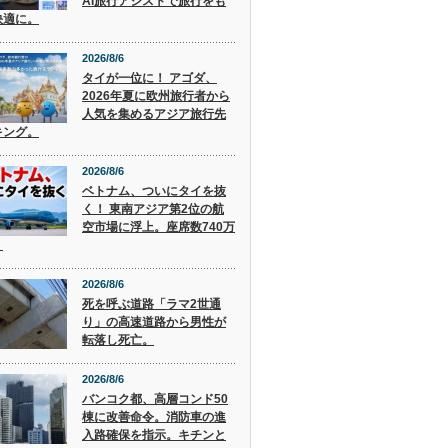
AI旅行アシストで旅行をも
快適に。
2026/8/6
タイが一位に！ アゴダ、
2026年夏に欧州旅行者から
人気を集めるアジア旅行先
キング。
2026/8/6
ベトナム、ついにタイを抜
く！ 東南アジア第2位の航
空市場に浮上。座席数740万
。
2026/8/6
死を呼ぶ道路「ラマ2世通
り」の高速道路から男性が
転落し死亡。
2026/8/6
バンコク都、高層コンド50
棟に改善命令。消防車の進
入路確保を指示。キチンと