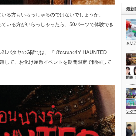
最新
ている方もいらっしゃるのではないでしょうか。
ている方がいらっしゃったら、50バーツで体験でき
ャリ
タヤのG階では、『’เรือนนางรำ’ HAUNTED
と題して、お化け屋敷イベントを期間限定で開催して
開催
ング 