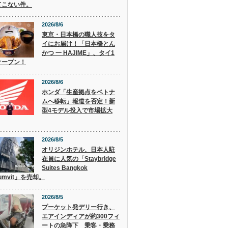
てこない件。
2026/8/6
東京・日本橋の職人技をタ
イにお届け！「日本橋とん
かつ 一 HAJIME」、タイ1
オープン！
2026/8/6
ホンダ「生産拠点をベトナ
ムへ移転」報道を否定！新
型4モデル投入で市場拡大
2026/8/5
オリジンホテル、日本人駐
在員に人気の「Staybridge
Suites Bangkok
humvit」を売却。
2026/8/5
プーケット発デリー行き、
エアインディアが約300フィ
ートの急降下 乗客・乗務