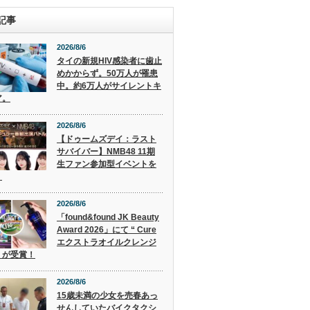
記事
2026/8/6
タイの新規HIV感染者に歯止
めかからず。50万人が罹患
中。約6万人がサイレントキ
ア。
2026/8/6
【ドゥームズデイ：ラスト
サバイバー】NMB48 11期
生ファン参加型イベントを
！
2026/8/6
「found&found JK Beauty
Award 2026」にて “ Cure
エクストラオイルクレンジ
” が受賞！
2026/8/6
15歳未満の少女を売春あっ
せんしていたバイクタクシ