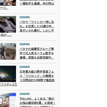
ー運転手を逮捕。仲介料は
バーツ。
2026/8/6
パタヤ「ウインカー消し忘
れ」を注意した15歳少年、
逆ギレされ暴行。しかし不
な点が…。
2026/8/6
パタヤの偽警官グループ事
件で元人気モーラム歌手を
逮捕。容疑を全面否認中。
2026/8/6
日本最大級の野外音楽フェ
ス「フジロック」の模様を
３日間合計15時間で徹底放
【フジテレビ】
2026/8/6
Trip.com、よくある「旅の
お悩み解決術6選」を発表！