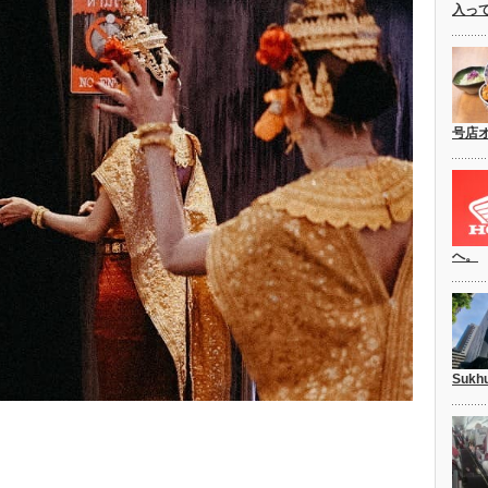
入っ
号店
へ。
Suk