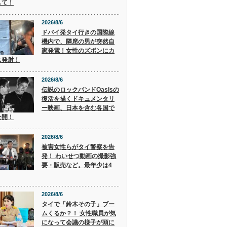
して！
2026/8/6
ドバイ発タイ行きの国際線
機内で、隣席の男が突然自
家発電！女性のズボンにカ
ス発射！
2026/8/6
伝説のロックバンドOasisの
復活を描くドキュメンタリ
ー映画、日本を含む各国で
公開！
2026/8/6
被害女性らがタイ警察を告
発！ わいせつ動画の撮影強
要・販売など。最年少は4
2026/8/6
タイで「鈴木その子」ブー
ムくるか？！ 女性職員が気
になって会議の様子が頭に