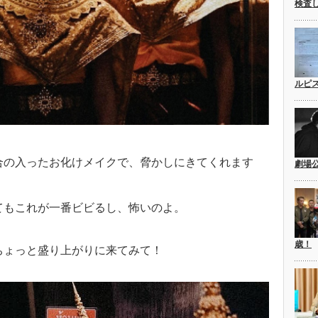
検査
ルピ
合の入ったお化けメイクで、脅かしにきてくれます
劇場
てもこれが一番ビビるし、怖いのよ。
歳！
ちょっと盛り上がりに来てみて！