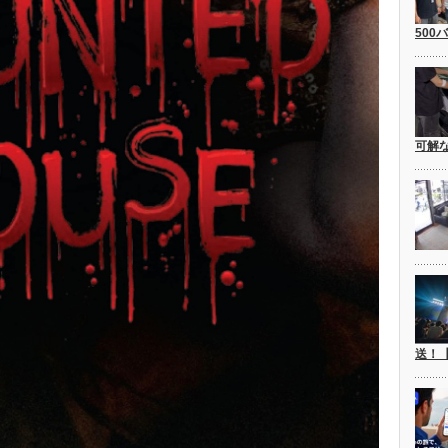
500
可解
送！