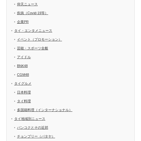
仰天ニュース
疾病（Covid-19等）
企業PR
タイ・エンタメニュース
イベント（プロモーション）
芸能・スポーツ全般
アイドル
BNK48
CGM48
タイグルメ
日本料理
タイ料理
多国籍料理（インターナショナル）
タイ地域別ニュース
バンコクとその近郊
チョンブリー（パタヤ）