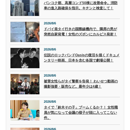
バンコク都、高層コンド50棟に改善命令。消防
車の進入路確保を指示。キチンと検査して！
2026/8/6
ドバイ発タイ行きの国際線機内で、隣席の男が
突然自家発電！女性のズボンにカルピス発射！
2026/8/6
伝説のロックバンドOasisの復活を描くドキュメ
ンタリー映画、日本を含む各国で劇場公開！
2026/8/6
被害女性らがタイ警察を告発！ わいせつ動画の
撮影強要・販売など。最年少は4歳！
2026/8/6
タイで「鈴木その子」ブームくるか？！ 女性職
員が気になって会議の様子が頭に入ってこない
件。
2026/8/6