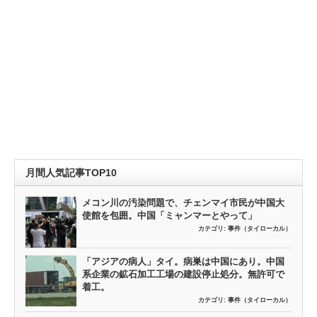
月間人気記事TOP10
メコン川の汚染問題で、チェンマイ市民が中国大
使館を包囲。中国「ミャンマーとやって」
カテゴリ:
事件（タイローカル）
「アジアの病人」タイ。病巣は中国にあり。中国
系企業の鉱石加工工場の建設停止処分。無許可で
着工。
カテゴリ:
事件（タイローカル）