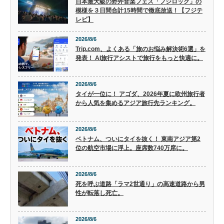
日本最大級の野外音楽フェス「フジロック」の
模様を３日間合計15時間で徹底放送！【フジテ
レビ】
2026/8/6
Trip.com、よくある「旅のお悩み解決術6選」を
発表！ AI旅行アシストで旅行をもっと快適に。
2026/8/6
タイが一位に！ アゴダ、2026年夏に欧州旅行者
から人気を集めるアジア旅行先ランキング。
2026/8/6
ベトナム、ついにタイを抜く！ 東南アジア第2
位の航空市場に浮上。座席数740万席に。
2026/8/6
死を呼ぶ道路「ラマ2世通り」の高速道路から男
性が転落し死亡。
2026/8/6