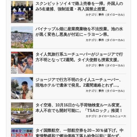
スクンビットソイ４で路上売春を一掃。外国人の
み5名逮捕、強制送還・再入国禁止措置。
カテゴリ:
事件（タイローカル）
パイナップル畑に産業廃棄物を不法投棄。池の水
が黒く変色し悪臭が付近に～ラヨーン県。
カテゴリ:
事件（タイローカル）
タイ人気旅行系ユーチューバーがジョージアで行
方不明となって2週間。タイ大使館も捜索支援。
カテゴリ:
事件（タイローカル）
ジョージアで行方不明のタイ人ユーチューバー、
現地ホテルで遺体で発見。2週間連絡とれず…。
カテゴリ:
事件（タイローカル）
タイ空港、10月16日から手荷物検査ルール変更。
本人不在でも開封可能に。「TSAロック」推奨！
カテゴリ:
タイローカルニュース
タイ国際航空、一部航空券を20～30％値下げ。中
東情勢緩和で燃油価格下落も紛争以前に届かず。