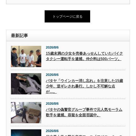
トップページに戻る
最新記事
2026/8/6
15歳未満の少女を売春あっせんしていたバイク
タクシー運転手を逮捕。仲介料は500バーツ。
2026/8/6
パタヤ「ウインカー消し忘れ」を注意した15歳
少年、逆ギレされ暴行。しかし不可解な点
が…。
2026/8/6
パタヤの偽警官グループ事件で元人気モーラム
歌手を逮捕。容疑を全面否認中。
2026/8/6