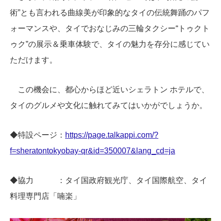
術”とも言われる曲線美が印象的なタイの伝統舞踊のパフ
ォーマンスや、タイでおなじみの三輪タクシー“トゥクト
ゥク”の展示＆乗車体験で、タイの魅力を存分に感じてい
ただけます。
この機会に、都心からほど近いシェラトン ホテルで、
タイのグルメや文化に触れてみてはいかがでしょうか。
◆特設ページ：
https://page.talkappi.com/?
f=sheratontokyobay-qr&id=350007&lang_cd=ja
◆協力 ：タイ国政府観光庁、タイ国際航空、タイ
料理専門店「喃楽」