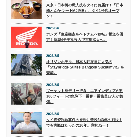
東京・日本橋の職人技をタイにお届け！「日本
橋とんかつ 一 HAJIME」、タイ1号店オープ
ン！
2026/8/6
ホンダ「生産拠点をベトナムへ移転」報道を否
定！新型4モデル投入で市場拡大へ。
2026/8/5
オリジンホテル、日本人駐在員に人気の
「Staybridge Suites Bangkok Sukhumvit」を
売却。
2026/8/5
プーケット発デリー行き、エアインディアが約
300フィートの急降下 乗客・乗務員17人が負
傷。
2026/8/5
タイ投資詐欺事件の被告に懲役343年の判決！
でも実際はたったの20年。意味ねー！