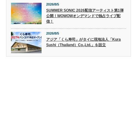
2026/8/5
SUMMER SONIC 2026配信アーティスト第1弾
公開！WOWOWオンデマンドで独占ライブ配
信！
2026/8/5
アジア「くら寿司」がタイに現地法人「Kura
Sushi（Thailand）Co.,Ltd.」を設立