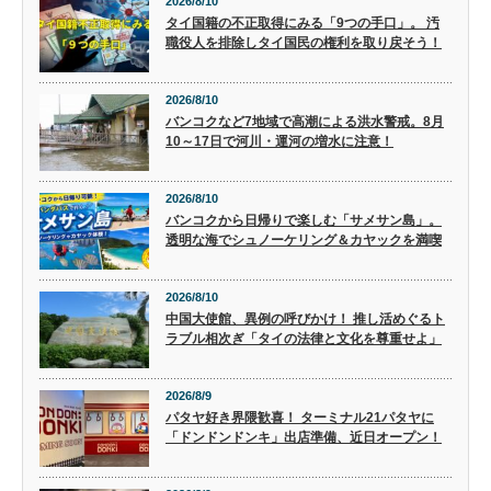
2026/8/10
タイ国籍の不正取得にみる「9つの手口」。 汚
職役人を排除しタイ国民の権利を取り戻そう！
2026/8/10
バンコクなど7地域で高潮による洪水警戒。8月
10～17日で河川・運河の増水に注意！
2026/8/10
バンコクから日帰りで楽しむ「サメサン島」。
透明な海でシュノーケリング＆カヤックを満喫
2026/8/10
中国大使館、異例の呼びかけ！ 推し活めぐるト
ラブル相次ぎ「タイの法律と文化を尊重せよ」
2026/8/9
パタヤ好き界隈歓喜！ ターミナル21パタヤに
「ドンドンドンキ」出店準備、近日オープン！