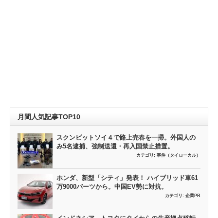
月間人気記事TOP10
スクンビットソイ４で路上売春を一掃。外国人の
み5名逮捕、強制送還・再入国禁止措置。
カテゴリ:
事件（タイローカル）
ホンダ、新型「シティ」発表！ ハイブリッド車61
万9000バーツから。中国EV勢に対抗。
カテゴリ:
企業PR