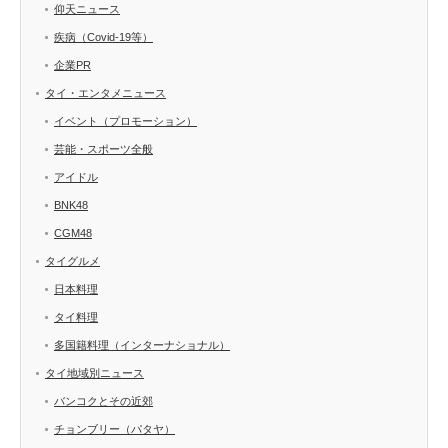
仰天ニュース
疾病（Covid-19等）
企業PR
タイ・エンタメニュース
イベント（プロモーション）
芸能・スポーツ全般
アイドル
BNK48
CGM48
タイグルメ
日本料理
タイ料理
多国籍料理（インターナショナル）
タイ地域別ニュース
バンコクとその近郊
チョンブリー（パタヤ）