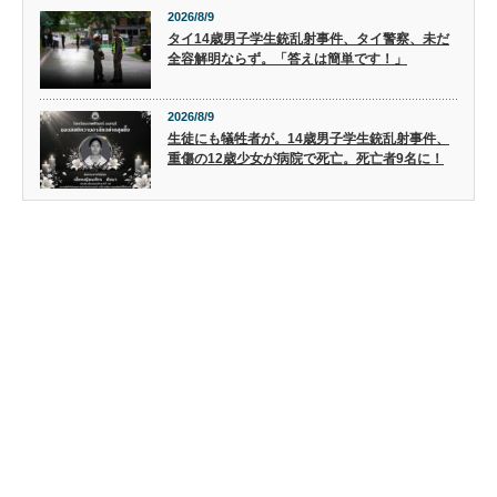
2026/8/9
タイ14歳男子学生銃乱射事件、タイ警察、未だ
全容解明ならず。「答えは簡単です！」
2026/8/9
生徒にも犠牲者が。14歳男子学生銃乱射事件、
重傷の12歳少女が病院で死亡。死亡者9名に！