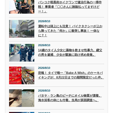
バンコク暗黒街ホイクワンで違法行為の一掃作
戦！ 事業者「〇〇さんに賄賂払ってますけど
ー！」
2026/8/10
運転中は頭上にも注意！ バイクタクシーが上か
ら降ってきた「何か」に衝突し事故！ 一体な
に？！
2026/8/10
14歳のタイ人少女に薬物を飲ませ性暴力。継父
の男を逮捕、少女が親族に助け求め発覚。
2026/8/10
悲報！ タイで唯一「Bake A Wish」のケーキバ
イキングが、8月22日までの期間限定だった件。
2026/8/10
パタヤ・ラン島のビーチにオイル物質が漂着。
海水浴客の体にも付着。当局が原因調査へ。