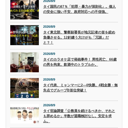
2026/8/9
タイ国民の87％「犯罪・暴力が深刻化」。個人
の安全に強い不安、政府対応への不信強。
2026/8/9
タイ東北部、警察副署長が地元記者の首を絞め
負傷させる。12針縫う大けがも「冗談」だ
と？！
2026/8/9
タイのカラオケ店で発砲事件！ 男性死亡、66歳
の男を拘束。飲酒中のトラブルか。
2026/8/9
タイ代表、ミャンマーに2―0快勝。4戦全勝・無
失点でグループB首位突破！
2026/8/9
タイ世論調査「公務員を続けるべきか、それと
も辞めるか」半数が退職検討なし。安定を求
ム。