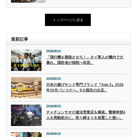
トップページに戻る
最新記事
2026/8/10
「飛行機を着陸させろ！」タイ軍人が機内で大
暴れ。国防省が病院へ収容。
2026/8/10
日本の揚げサンド専門ブランド『Age.3』2026
年10月バンコクへ。6カ国目の出店。
2026/8/10
チャチュンサオの違法営業店を摘発。警察幹部4
人を異動処分に。取り締まりを放置した疑い。
2026/8/10