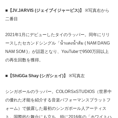
■【JV.JARVIS (ジェイブイジャービス)】
※写真右から
二番目
2021年1月にデビューしたタイのラッパー。同年にリリ
ースしたセカンドシングル「น้ำแดงน้ำส้ม ( NAM DANG
NAM SOM )」が話題となり、YouTubeで9500万回以上
の再生回数を獲得。
■【ShiGGa Shay (シガシェイ)】
※写真左
シンガポールのラッパー。COLORSxSTUDIOS（世界中
の優れた才能を紹介する音楽パフォーマンスプラットフ
ォーム）で披露した最初のシンガポール人アーティス
ト。国際的な舞台にも立ち、特に2016年の「ホワイトハ