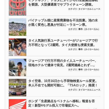
インドネシア、トヨタにタイからの生産拠点移転
を要請。大型優遇策でサプライチェーン誘致。
カテゴリ:
タイローカルニュース
パイナップル畑に産業廃棄物を不法投棄。池の水
が黒く変色し悪臭が付近に～ラヨーン県。
カテゴリ:
事件（タイローカル）
タイ人気旅行系ユーチューバーがジョージアで行
方不明となって2週間。タイ大使館も捜索支援。
カテゴリ:
事件（タイローカル）
ジョージアで行方不明のタイ人ユーチューバー、
現地ホテルで遺体で発見。2週間連絡とれず…。
カテゴリ:
事件（タイローカル）
タイ空港、10月16日から手荷物検査ルール変更。
本人不在でも開封可能に。「TSAロック」推奨！
カテゴリ:
タイローカルニュース
ホンダ「生産拠点をベトナムへ移転」報道を否
定！新型4モデル投入で市場拡大へ。