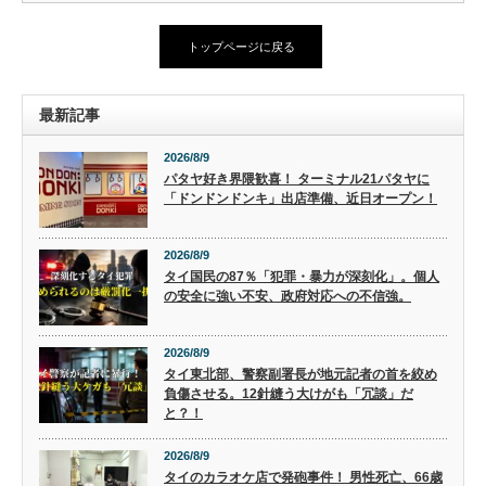
トップページに戻る
最新記事
2026/8/9
パタヤ好き界隈歓喜！ ターミナル21パタヤに
「ドンドンドンキ」出店準備、近日オープン！
2026/8/9
タイ国民の87％「犯罪・暴力が深刻化」。個人
の安全に強い不安、政府対応への不信強。
2026/8/9
タイ東北部、警察副署長が地元記者の首を絞め
負傷させる。12針縫う大けがも「冗談」だ
と？！
2026/8/9
タイのカラオケ店で発砲事件！ 男性死亡、66歳