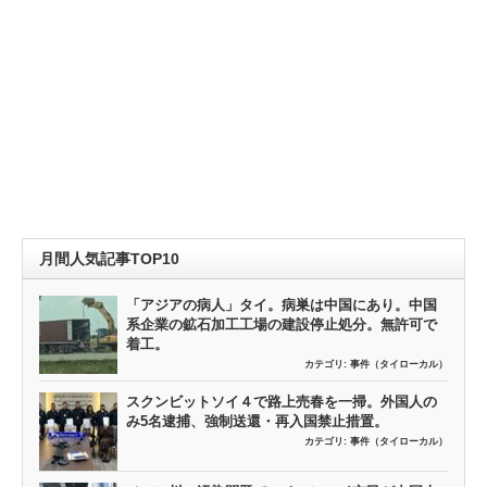
月間人気記事TOP10
「アジアの病人」タイ。病巣は中国にあり。中国
系企業の鉱石加工工場の建設停止処分。無許可で
着工。
カテゴリ:
事件（タイローカル）
スクンビットソイ４で路上売春を一掃。外国人の
み5名逮捕、強制送還・再入国禁止措置。
カテゴリ:
事件（タイローカル）