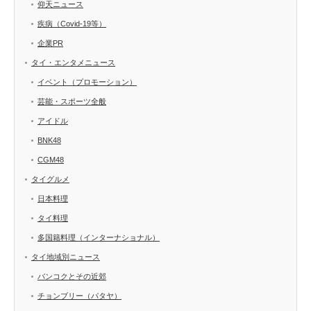
仰天ニュース
疾病（Covid-19等）
企業PR
タイ・エンタメニュース
イベント（プロモーション）
芸能・スポーツ全般
アイドル
BNK48
CGM48
タイグルメ
日本料理
タイ料理
多国籍料理（インターナショナル）
タイ地域別ニュース
バンコクとその近郊
チョンブリー（パタヤ）