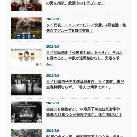
の男を拘束。飲酒中のトラブルか。
2026/8/9
タイ代表、ミャンマーに2―0快勝。4戦全勝・無
失点でグループB首位突破！
2026/8/9
タイ世論調査「公務員を続けるべきか、それと
も辞めるか」半数が退職検討なし。安定を求
ム。
2026/8/9
タイ14歳男子学生銃乱射事件、タイ警察、未だ
全容解明ならず。「答えは簡単です！」
2026/8/9
生徒にも犠牲者が。14歳男子学生銃乱射事件、
重傷の12歳少女が病院で死亡。死亡者9名に！
2026/8/9
60歳のタイ人男、知的障害者の少女をホテルへ