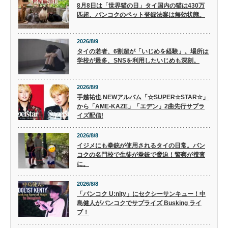
8月8日は「世界猫の日」タイ国内の猫は430万
匹超、バンコクのペット登録法案は無効状態。
2026/8/9
タイの若者、6割超が「いじめを経験」。場所は
学校が最多、SNSを利用したいじめも深刻。
2026/8/9
手越祐也 NEWアルバム「☆SUPER☆STAR☆」
から「AME-KAZE」「エデン」2曲先行サプラ
イズ配信!
2026/8/8
イジメにも拳銃が使用されるタイの日常。バン
コクの名門校で生徒が拳銃で脅迫！警察が捜査
に。
2026/8/8
「バンコク U:nity」にセクシーサンキュー！中
島健人がバンコクでサプライズ Busking ライ
ブ！