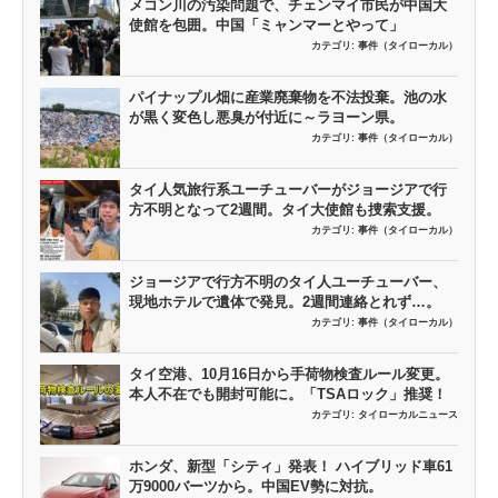
メコン川の汚染問題で、チェンマイ市民が中国大
使館を包囲。中国「ミャンマーとやって」
カテゴリ:
事件（タイローカル）
パイナップル畑に産業廃棄物を不法投棄。池の水
が黒く変色し悪臭が付近に～ラヨーン県。
カテゴリ:
事件（タイローカル）
タイ人気旅行系ユーチューバーがジョージアで行
方不明となって2週間。タイ大使館も捜索支援。
カテゴリ:
事件（タイローカル）
ジョージアで行方不明のタイ人ユーチューバー、
現地ホテルで遺体で発見。2週間連絡とれず…。
カテゴリ:
事件（タイローカル）
タイ空港、10月16日から手荷物検査ルール変更。
本人不在でも開封可能に。「TSAロック」推奨！
カテゴリ:
タイローカルニュース
ホンダ、新型「シティ」発表！ ハイブリッド車61
万9000バーツから。中国EV勢に対抗。