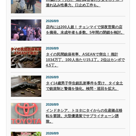
連れ込み性暴力。口止め工作も。
2026/8/9
店内には200人超！ チェンマイで深夜営業の店
を摘発。未成年者も多数。5年間の閉鎖を検討。
2026/8/9
タイの民間銃保有率、ASEANで突出！ 推計
1034万丁、100人当たり15.1丁。2位はカンボで
4.5丁。
2026/8/9
タイ14歳男子学生銃乱射事件を受け、タイ全土
で銃規制と警備を強化。検問・巡回を拡大。
2026/8/9
インドネシア、トヨタにタイからの生産拠点移
転を要請。大型優遇策でサプライチェーン誘
致。
2026/8/9