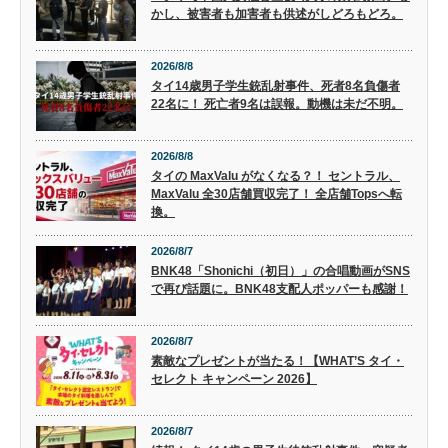
かし、被害者も加害者も供述がしどろもどろ。
2026/8/8
タイ14歳男子学生銃乱射事件、死者8名負傷者
22名に！ 死亡者9名は誤報。動機は未だ不明。
2026/8/8
タイの MaxValu がなくなる？！ セントラル、
MaxValu 全30店舗買収完了！ 全店舗Topsへ転
換。
2026/8/7
BNK48「Shonichi（初日）」の合唱動画がSNS
で再び話題に。BNK48支配人ポッパーも感謝！
2026/8/7
素敵なプレゼントが当たる！【WHAT’S タイ・
セレクト キャンペーン 2026】
2026/8/7