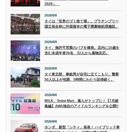
2026」
2026/8/8
タイは「世界のゴミ捨て場」。プラチンブリー
国立保全林に外国資本の電子廃棄物処理施設。
2026/8/8
タイ、無許可営業のパブを摘発。店内に15歳を
含む未成年者39名、32人から薬物反応。
2026/8/8
タイ東北部、拳銃男が自宅に立てこもり。警察
50人以上が包囲、5時間にわたり説得続く。
2026/8/8
M!LK、Snow Man、嵐らがトップに！【7月総
集編】AWA独自のアイドルランキングを公開!!
2026/8/8
ホンダ、新型「シティ」発表！ ハイブリッド車