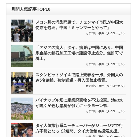
月間人気記事TOP10
メコン川の汚染問題で、チェンマイ市民が中国大
使館を包囲。中国「ミャンマーとやって」
カテゴリ:
事件（タイローカル）
「アジアの病人」タイ。病巣は中国にあり。中国
系企業の鉱石加工工場の建設停止処分。無許可で
着工。
カテゴリ:
事件（タイローカル）
スクンビットソイ４で路上売春を一掃。外国人の
み5名逮捕、強制送還・再入国禁止措置。
カテゴリ:
事件（タイローカル）
パイナップル畑に産業廃棄物を不法投棄。池の水
が黒く変色し悪臭が付近に～ラヨーン県。
カテゴリ:
事件（タイローカル）
タイ人気旅行系ユーチューバーがジョージアで行
方不明となって2週間。タイ大使館も捜索支援。
カテゴリ:
事件（タイローカル）