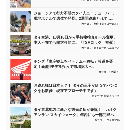
ジョージアで行方不明のタイ人ユーチューバー、
現地ホテルで遺体で発見。2週間連絡とれず…。
カテゴリ:
事件（タイローカル）
タイ空港、10月16日から手荷物検査ルール変更。
本人不在でも開封可能に。「TSAロック」推奨！
カテゴリ:
タイローカルニュース
ホンダ「生産拠点をベトナムへ移転」報道を否
定！新型4モデル投入で市場拡大へ。
カテゴリ:
企業PR
お連れ様は日本人？！ タイの王子がBTSでバンコ
クをお散歩「現在アプローチ中です」
カテゴリ:
仰天ニュース
タイ東北地方に新たな観光名所が爆誕！「カオク
アンラン スカイウォーク」年内にも一部完成へ。
カテゴリ:
タイ東北部