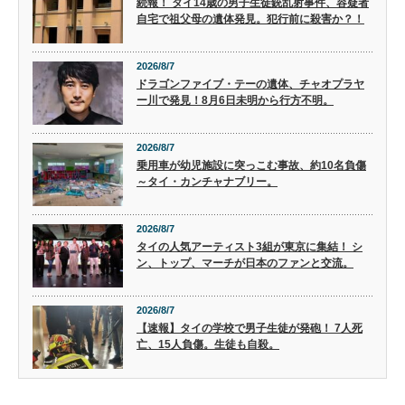
続報！ タイ14歳の男子生徒銃乱射事件、容疑者
自宅で祖父母の遺体発見。犯行前に殺害か？！
2026/8/7
ドラゴンファイブ・テーの遺体、チャオプラヤ
ー川で発見！8月6日未明から行方不明。
2026/8/7
乗用車が幼児施設に突っこむ事故、約10名負傷
～タイ・カンチャナブリー。
2026/8/7
タイの人気アーティスト3組が東京に集結！ シ
ン、トップ、マーチが日本のファンと交流。
2026/8/7
【速報】タイの学校で男子生徒が発砲！ 7人死
亡、15人負傷。生徒も自殺。