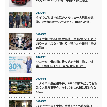
61万9000バーツから。中国EV勢に対抗。
2026/8/8
タイでゴミ漁り生活のノルウェー人男性を保
護。3年超のオーバーステイ、母国へ送還。
2026/8/8
タイで頻出する銃乱射事件。生きのびるために
知るべき「走る・隠れる・戦う」の原則！最後
は戦え！
2026/8/8
ワコール、母の日に愛を込めた贈り物をご提
案。8月8日～12日、全品30％OFFに。
2026/8/8
「タイ５大銃乱射事件」2020年以降だけでも相
次ぐ大量殺戮事件。それでもこの国は変わらな
い…。
2026/8/8
パタヤで中国人女性と生後3か月の娘を救出。し