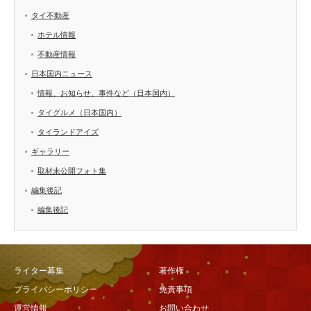
タイ不動産
ホテル情報
不動産情報
日本国内ニュース
情報、お知らせ、事件など（日本国内）
タイグルメ（日本国内）
タイランドアイズ
ギャラリー
取材未公開フォト集
編集後記
編集後記
ライター募集
著作権
プライバシーポリシー
免責事項
運営情報
お問い合わせ