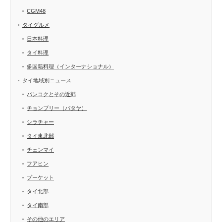
CGM48
タイグルメ
日本料理
タイ料理
多国籍料理（インターナショナル）
タイ地域別ニュース
バンコクとその近郊
チョンブリー（パタヤ）
シラチャー
タイ東北部
チェンマイ
フアヒン
プーケット
タイ北部
タイ南部
その他のエリア