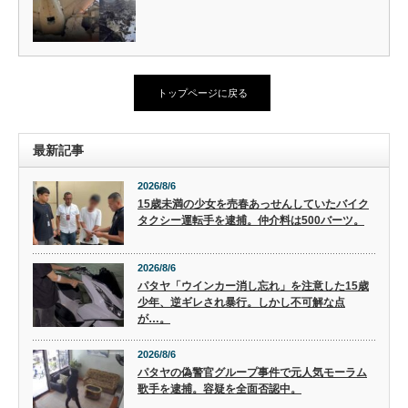
トップページに戻る
最新記事
2026/8/6
15歳未満の少女を売春あっせんしていたバイク
タクシー運転手を逮捕。仲介料は500バーツ。
2026/8/6
パタヤ「ウインカー消し忘れ」を注意した15歳
少年、逆ギレされ暴行。しかし不可解な点
が…。
2026/8/6
パタヤの偽警官グループ事件で元人気モーラム
歌手を逮捕。容疑を全面否認中。