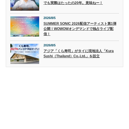
でも実際はたったの20年。意味ねー！
2026/8/5
SUMMER SONIC 2026配信アーティスト第1弾
公開！WOWOWオンデマンドで独占ライブ配
信！
2026/8/5
アジア「くら寿司」がタイに現地法人「Kura
Sushi（Thailand）Co.,Ltd.」を設立