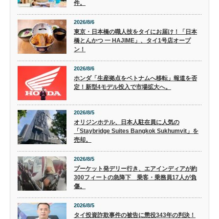
件。
2026/8/6
東京・日本橋の職人技をタイにお届け！「日本
橋とんかつ 一 HAJIME」、タイ1号店オープ
ン！
2026/8/6
ホンダ「生産拠点をベトナムへ移転」報道を否
定！新型4モデル投入で市場拡大へ。
2026/8/5
オリジンホテル、日本人駐在員に人気の
「Staybridge Suites Bangkok Sukhumvit」を
売却。
2026/8/5
プーケット発デリー行き、エアインディアが約
300フィートの急降下 乗客・乗務員17人が負
傷。
2026/8/5
タイ投資詐欺事件の被告に懲役343年の判決！