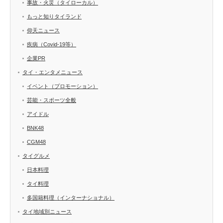
事故・火災（タイローカル）
もっと知りタイランド
仰天ニュース
疾病（Covid-19等）
企業PR
タイ・エンタメニュース
イベント（プロモーション）
芸能・スポーツ全般
アイドル
BNK48
CGM48
タイグルメ
日本料理
タイ料理
多国籍料理（インターナショナル）
タイ地域別ニュース