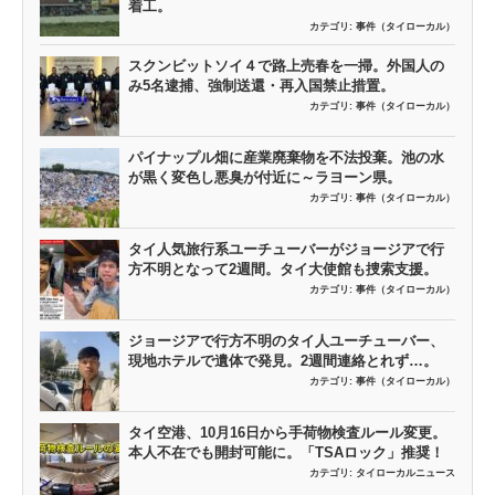
着工。
カテゴリ:
事件（タイローカル）
スクンビットソイ４で路上売春を一掃。外国人の
み5名逮捕、強制送還・再入国禁止措置。
カテゴリ:
事件（タイローカル）
パイナップル畑に産業廃棄物を不法投棄。池の水
が黒く変色し悪臭が付近に～ラヨーン県。
カテゴリ:
事件（タイローカル）
タイ人気旅行系ユーチューバーがジョージアで行
方不明となって2週間。タイ大使館も捜索支援。
カテゴリ:
事件（タイローカル）
ジョージアで行方不明のタイ人ユーチューバー、
現地ホテルで遺体で発見。2週間連絡とれず…。
カテゴリ:
事件（タイローカル）
タイ空港、10月16日から手荷物検査ルール変更。
本人不在でも開封可能に。「TSAロック」推奨！
カテゴリ:
タイローカルニュース