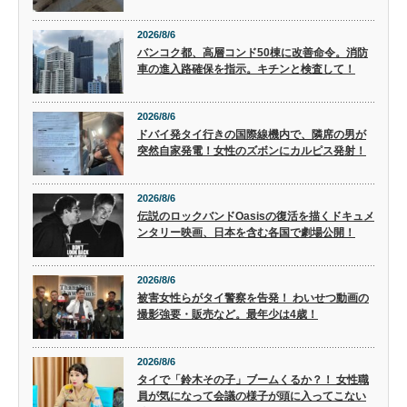
2026/8/6
バンコク都、高層コンド50棟に改善命令。消防
車の進入路確保を指示。キチンと検査して！
2026/8/6
ドバイ発タイ行きの国際線機内で、隣席の男が
突然自家発電！女性のズボンにカルピス発射！
2026/8/6
伝説のロックバンドOasisの復活を描くドキュメ
ンタリー映画、日本を含む各国で劇場公開！
2026/8/6
被害女性らがタイ警察を告発！ わいせつ動画の
撮影強要・販売など。最年少は4歳！
2026/8/6
タイで「鈴木その子」ブームくるか？！ 女性職
員が気になって会議の様子が頭に入ってこない