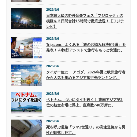
2026/8/6
日本最大級の野外音楽フェス「フジロック」の
模様を３日間合計15時間で徹底放送！【フジテ
レビ】
2026/8/6
Trip.com、よくある「旅のお悩み解決術6選」を
発表！ AI旅行アシストで旅行をもっと快適に。
2026/8/6
タイが一位に！ アゴダ、2026年夏に欧州旅行者
から人気を集めるアジア旅行先ランキング。
2026/8/6
ベトナム、ついにタイを抜く！ 東南アジア第2
位の航空市場に浮上。座席数740万席に。
2026/8/6
死を呼ぶ道路「ラマ2世通り」の高速道路から男
性が転落し死亡。