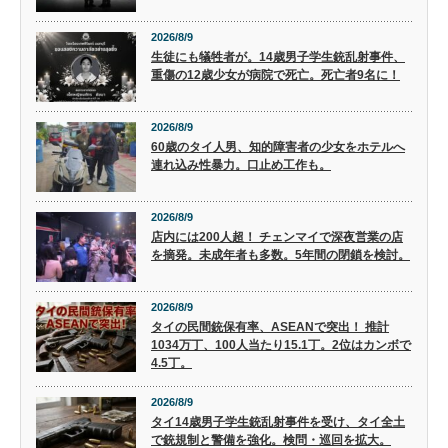
2026/8/9
生徒にも犠牲者が。14歳男子学生銃乱射事件、
重傷の12歳少女が病院で死亡。死亡者9名に！
2026/8/9
60歳のタイ人男、知的障害者の少女をホテルへ
連れ込み性暴力。口止め工作も。
2026/8/9
店内には200人超！ チェンマイで深夜営業の店
を摘発。未成年者も多数。5年間の閉鎖を検討。
2026/8/9
タイの民間銃保有率、ASEANで突出！ 推計
1034万丁、100人当たり15.1丁。2位はカンボで
4.5丁。
2026/8/9
タイ14歳男子学生銃乱射事件を受け、タイ全土
で銃規制と警備を強化。検問・巡回を拡大。