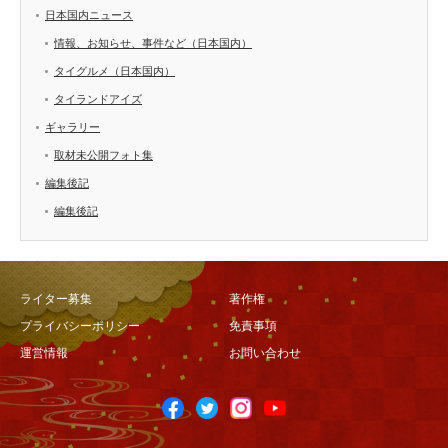
日本国内ニュース
情報、お知らせ、事件など（日本国内）
タイグルメ（日本国内）
タイランドアイズ
ギャラリー
取材未公開フォト集
編集後記
編集後記
ライター募集
著作権
プライバシーポリシー
免責事項
運営情報
お問い合わせ