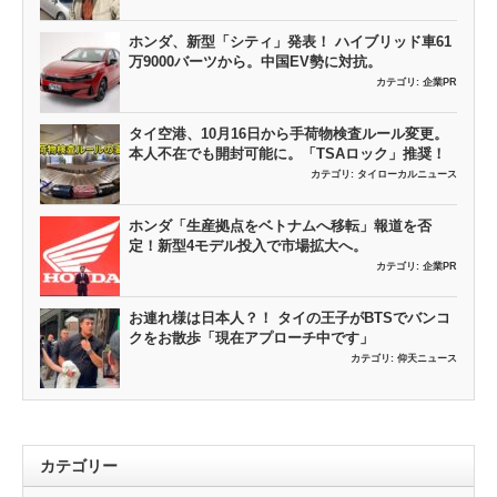
ホンダ、新型「シティ」発表！ ハイブリッド車61
万9000バーツから。中国EV勢に対抗。
カテゴリ:
企業PR
タイ空港、10月16日から手荷物検査ルール変更。
本人不在でも開封可能に。「TSAロック」推奨！
カテゴリ:
タイローカルニュース
ホンダ「生産拠点をベトナムへ移転」報道を否
定！新型4モデル投入で市場拡大へ。
カテゴリ:
企業PR
お連れ様は日本人？！ タイの王子がBTSでバンコ
クをお散歩「現在アプローチ中です」
カテゴリ:
仰天ニュース
カテゴリー