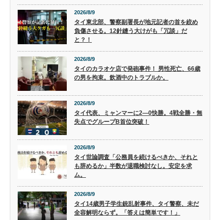
2026/8/9
タイ東北部、警察副署長が地元記者の首を絞め
負傷させる。12針縫う大けがも「冗談」だ
と？！
2026/8/9
タイのカラオケ店で発砲事件！ 男性死亡、66歳
の男を拘束。飲酒中のトラブルか。
2026/8/9
タイ代表、ミャンマーに2―0快勝。4戦全勝・無
失点でグループB首位突破！
2026/8/9
タイ世論調査「公務員を続けるべきか、それと
も辞めるか」半数が退職検討なし。安定を求
ム。
2026/8/9
タイ14歳男子学生銃乱射事件、タイ警察、未だ
全容解明ならず。「答えは簡単です！」