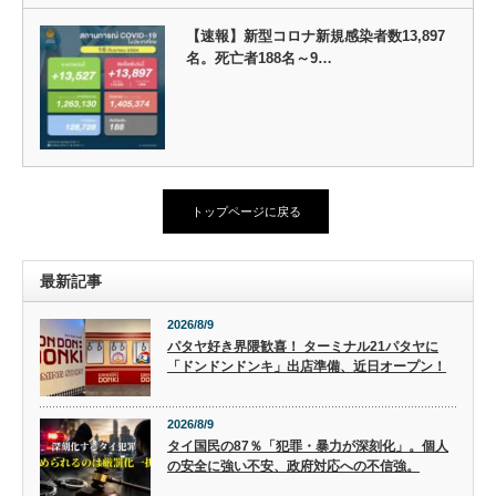
【速報】新型コロナ新規感染者数13,897
名。死亡者188名～9…
トップページに戻る
最新記事
2026/8/9
パタヤ好き界隈歓喜！ ターミナル21パタヤに
「ドンドンドンキ」出店準備、近日オープン！
2026/8/9
タイ国民の87％「犯罪・暴力が深刻化」。個人
の安全に強い不安、政府対応への不信強。