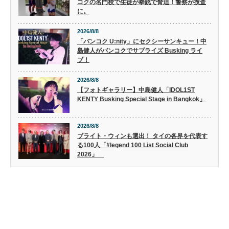
コクの名門校で生徒が拳銃で脅迫！警察が捜査
に。
2026/8/8
「バンコク U:nity」にセクシーサンキュー！中
島健人がバンコクでサプライズ Busking ライ
ブ！
2026/8/8
【フォトギャラリー】中島健人「IDOL1ST
KENTY Busking Special Stage in Bangkok」
2026/8/8
ブライト・ウィンも選出！ タイの各界を代表す
る100人「#legend 100 List Social Club
2026」