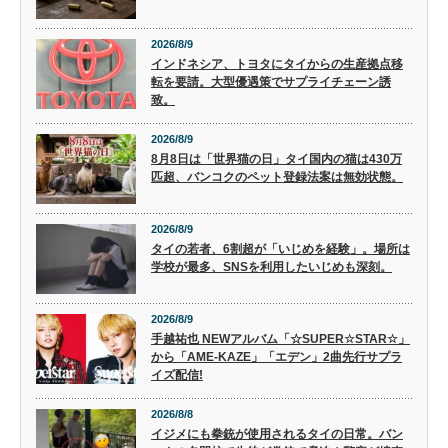
2026/8/9
インドネシア、トヨタにタイからの生産拠点移
転を要請。大型優遇策でサプライチェーン誘
致。
2026/8/9
8月8日は「世界猫の日」タイ国内の猫は430万
匹超、バンコクのペット登録法案は無効状態。
2026/8/9
タイの若者、6割超が「いじめを経験」。場所は
学校が最多、SNSを利用したいじめも深刻。
2026/8/9
手越祐也 NEWアルバム「☆SUPER☆STAR☆」
から「AME-KAZE」「エデン」2曲先行サプラ
イズ配信!
2026/8/8
イジメにも拳銃が使用されるタイの日常。バン