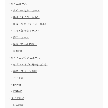
タイニュース
タイローカルニュース
事件（タイローカル）
事故・火災（タイローカル）
もっと知りタイランド
仰天ニュース
疾病（Covid-19等）
企業PR
タイ・エンタメニュース
イベント（プロモーション）
芸能・スポーツ全般
アイドル
BNK48
CGM48
タイグルメ
日本料理