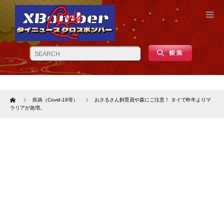
Home
疾病（Covid-19等）
おさるさん飼育員や森にご注意！ タイで昨年よりマ
ラリアが急増。