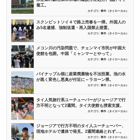
着工。
カテゴリ:
事件（タイローカル）
スクンビットソイ４で路上売春を一掃。外国人の
み5名逮捕、強制送還・再入国禁止措置。
カテゴリ:
事件（タイローカル）
メコン川の汚染問題で、チェンマイ市民が中国大
使館を包囲。中国「ミャンマーとやって」
カテゴリ:
事件（タイローカル）
パイナップル畑に産業廃棄物を不法投棄。池の水
が黒く変色し悪臭が付近に～ラヨーン県。
カテゴリ:
事件（タイローカル）
タイ人気旅行系ユーチューバーがジョージアで行
方不明となって2週間。タイ大使館も捜索支援。
カテゴリ:
事件（タイローカル）
ジョージアで行方不明のタイ人ユーチューバー、
現地ホテルで遺体で発見。2週間連絡とれず…。
カテゴリ:
事件（タイローカル）