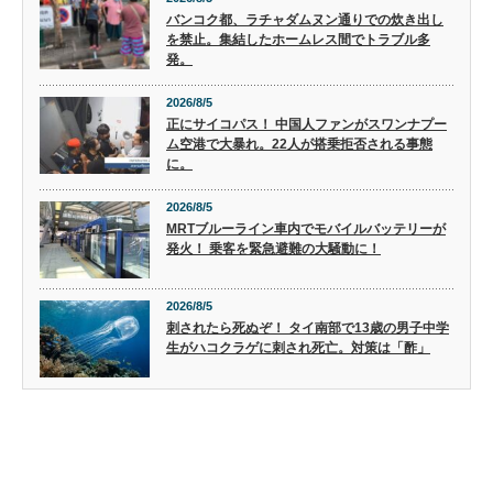
バンコク都、ラチャダムヌン通りでの炊き出し
を禁止。集結したホームレス間でトラブル多
発。
2026/8/5
正にサイコパス！ 中国人ファンがスワンナプー
ム空港で大暴れ。22人が搭乗拒否される事態
に。
2026/8/5
MRTブルーライン車内でモバイルバッテリーが
発火！ 乗客を緊急避難の大騒動に！
2026/8/5
刺されたら死ぬぞ！ タイ南部で13歳の男子中学
生がハコクラゲに刺され死亡。対策は「酢」