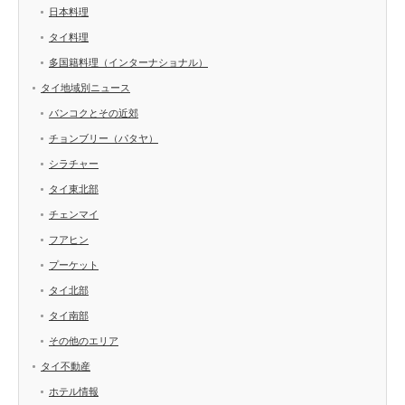
日本料理
タイ料理
多国籍料理（インターナショナル）
タイ地域別ニュース
バンコクとその近郊
チョンブリー（パタヤ）
シラチャー
タイ東北部
チェンマイ
フアヒン
プーケット
タイ北部
タイ南部
その他のエリア
タイ不動産
ホテル情報