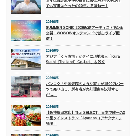
タイ投資詐欺事件の被告に懲役343年の判決！
でも実際はたったの20年。意味ねー！
2026/8/5
SUMMER SONIC 2026配信アーティスト第1弾
公開！WOWOWオンデマンドで独占ライブ配
信！
2026/8/5
アジア「くら寿司」がタイに現地法人「Kura
Sushi（Thailand）Co.,Ltd.」を設立
2026/8/5
バンコク「中国寺院のような家」が1500万バー
ツで売り出し。所有者が売却理由を説明する
が…。
2026/8/5
【阪神梅田本店】Thai SELECT、日本で唯一の3
つ星タイレストラン「Ayatana（アヤタナ）」
登場！
2026/8/5