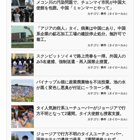
メコン川の汚染問題で、チェンマイ市民が中国大
使館を包囲。中国「ミャンマーとやって」
カテゴリ:
事件（タイローカル）
「アジアの病人」タイ。病巣は中国にあり。中国
系企業の鉱石加工工場の建設停止処分。無許可で
着工。
カテゴリ:
事件（タイローカル）
スクンビットソイ４で路上売春を一掃。外国人の
み5名逮捕、強制送還・再入国禁止措置。
カテゴリ:
事件（タイローカル）
パイナップル畑に産業廃棄物を不法投棄。池の水
が黒く変色し悪臭が付近に～ラヨーン県。
カテゴリ:
事件（タイローカル）
タイ人気旅行系ユーチューバーがジョージアで行
方不明となって2週間。タイ大使館も捜索支援。
カテゴリ:
事件（タイローカル）
ジョージアで行方不明のタイ人ユーチューバー、
現地ホテルで遺体で発見。2週間連絡とれず…。