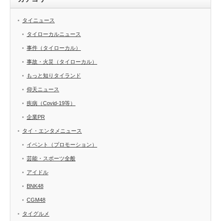
タイニュース
タイローカルニュース
事件（タイローカル）
事故・火災（タイローカル）
もっと知りタイランド
仰天ニュース
疾病（Covid-19等）
企業PR
タイ・エンタメニュース
イベント（プロモーション）
芸能・スポーツ全般
アイドル
BNK48
CGM48
タイグルメ