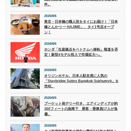
件。
2026/8/6
東京・日本橋の職人技をタイにお届け！「日本
橋とんかつ 一 HAJIME」、タイ1号店オープ
ン！
2026/8/6
ホンダ「生産拠点をベトナムへ移転」報道を否
定！新型4モデル投入で市場拡大へ。
2026/8/5
オリジンホテル、日本人駐在員に人気の
「Staybridge Suites Bangkok Sukhumvit」を
売却。
2026/8/5
プーケット発デリー行き、エアインディアが約
300フィートの急降下 乗客・乗務員17人が負
傷。
2026/8/5