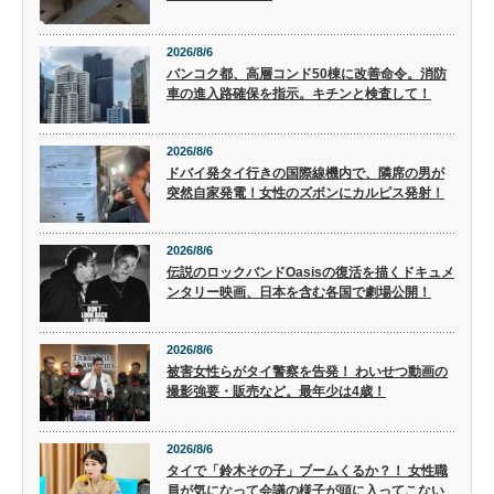
2026/8/6
バンコク都、高層コンド50棟に改善命令。消防
車の進入路確保を指示。キチンと検査して！
2026/8/6
ドバイ発タイ行きの国際線機内で、隣席の男が
突然自家発電！女性のズボンにカルピス発射！
2026/8/6
伝説のロックバンドOasisの復活を描くドキュメ
ンタリー映画、日本を含む各国で劇場公開！
2026/8/6
被害女性らがタイ警察を告発！ わいせつ動画の
撮影強要・販売など。最年少は4歳！
2026/8/6
タイで「鈴木その子」ブームくるか？！ 女性職
員が気になって会議の様子が頭に入ってこない