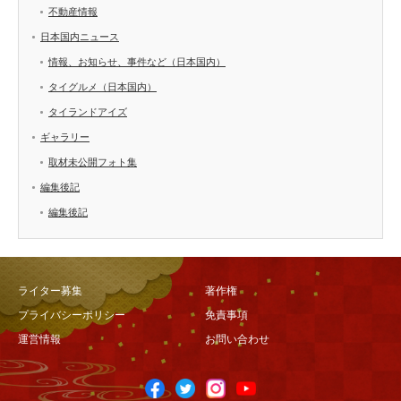
不動産情報
日本国内ニュース
情報、お知らせ、事件など（日本国内）
タイグルメ（日本国内）
タイランドアイズ
ギャラリー
取材未公開フォト集
編集後記
編集後記
ライター募集
著作権
プライバシーポリシー
免責事項
運営情報
お問い合わせ