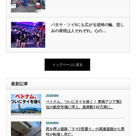
パタヤ・ソイ6にも広がる追悼の輪。悲し
みの表現は人それぞれ。心の…
トップページに戻る
最新記事
2026/8/6
ベトナム、ついにタイを抜く！ 東南アジア第2
位の航空市場に浮上。座席数740万席に。
2026/8/6
死を呼ぶ道路「ラマ2世通り」の高速道路から男
性が転落し死亡。