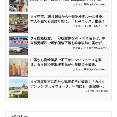
カテゴリ:
事件（タイローカル）
タイ空港、10月16日から手荷物検査ルール変更。
本人不在でも開封可能に。「TSAロック」推奨！
カテゴリ:
タイローカルニュース
タイ国際航空、一部航空券を20～30％値下げ。中
東情勢緩和で燃油価格下落も紛争以前に届かず。
カテゴリ:
タイローカルニュース
中国から密輸製品で不正オレンジジュースを製
造。タイ経済犯罪捜査局が生産拠点を摘発。
カテゴリ:
事件（タイローカル）
タイ東北地方に新たな観光名所が爆誕！「カオク
アンラン スカイウォーク」年内にも一部完成へ。
カテゴリ:
タイ東北部
カテゴリー