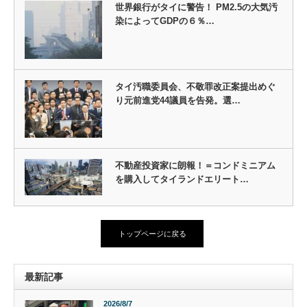
世界銀行がタイに警告！ PM2.5の大気汚
染によってGDPの６％…
タイ汚職委員会、不敬罪改正案提出めぐ
り元前進党44議員を告発。選…
不動産投資家に朗報！＝コンドミニアム
を購入してタイランドエリート…
トップページに戻る
最新記事
2026/8/7