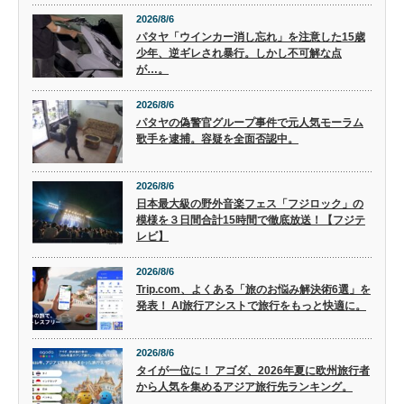
2026/8/6
パタヤ「ウインカー消し忘れ」を注意した15歳
少年、逆ギレされ暴行。しかし不可解な点
が…。
2026/8/6
パタヤの偽警官グループ事件で元人気モーラム
歌手を逮捕。容疑を全面否認中。
2026/8/6
日本最大級の野外音楽フェス「フジロック」の
模様を３日間合計15時間で徹底放送！【フジテ
レビ】
2026/8/6
Trip.com、よくある「旅のお悩み解決術6選」を
発表！ AI旅行アシストで旅行をもっと快適に。
2026/8/6
タイが一位に！ アゴダ、2026年夏に欧州旅行者
から人気を集めるアジア旅行先ランキング。