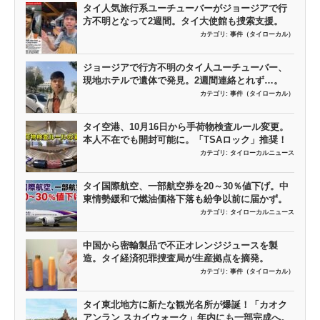
タイ人気旅行系ユーチューバーがジョージアで行
方不明となって2週間。タイ大使館も捜索支援。
カテゴリ:
事件（タイローカル）
ジョージアで行方不明のタイ人ユーチューバー、
現地ホテルで遺体で発見。2週間連絡とれず…。
カテゴリ:
事件（タイローカル）
タイ空港、10月16日から手荷物検査ルール変更。
本人不在でも開封可能に。「TSAロック」推奨！
カテゴリ:
タイローカルニュース
タイ国際航空、一部航空券を20～30％値下げ。中
東情勢緩和で燃油価格下落も紛争以前に届かず。
カテゴリ:
タイローカルニュース
中国から密輸製品で不正オレンジジュースを製
造。タイ経済犯罪捜査局が生産拠点を摘発。
カテゴリ:
事件（タイローカル）
タイ東北地方に新たな観光名所が爆誕！「カオク
アンラン スカイウォーク」年内にも一部完成へ。