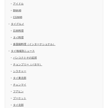
アイドル
BNK48
CGM48
タイグルメ
日本料理
タイ料理
多国籍料理（インターナショナル）
タイ地域別ニュース
バンコクとその近郊
チョンブリー（パタヤ）
シラチャー
タイ東北部
チェンマイ
フアヒン
プーケット
タイ北部