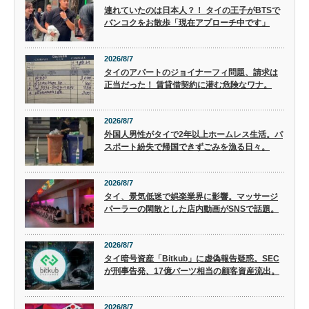
連れていたのは日本人？！ タイの王子がBTSで
バンコクをお散歩「現在アプローチ中です」
2026/8/7
タイのアパートのジョイナーフィ問題、請求は
正当だった！ 賃貸借契約に潜む危険なワナ。
2026/8/7
外国人男性がタイで2年以上ホームレス生活。パ
スポート紛失で帰国できずごみを漁る日々。
2026/8/7
タイ、景気低迷で娯楽業界に影響。マッサージ
パーラーの閑散とした店内動画がSNSで話題。
2026/8/7
タイ暗号資産「Bitkub」に虚偽報告疑惑。SEC
が刑事告発、17億バーツ相当の顧客資産流出。
2026/8/7