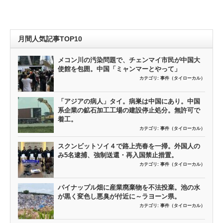
月間人気記事TOP10
メコン川の汚染問題で、チェンマイ市民が中国大
使館を包囲。中国「ミャンマーとやって」
カテゴリ:
事件（タイローカル）
「アジアの病人」タイ。病巣は中国にあり。中国
系企業の鉱石加工工場の建設停止処分。無許可で
着工。
カテゴリ:
事件（タイローカル）
スクンビットソイ４で路上売春を一掃。外国人の
み5名逮捕、強制送還・再入国禁止措置。
カテゴリ:
事件（タイローカル）
パイナップル畑に産業廃棄物を不法投棄。池の水
が黒く変色し悪臭が付近に～ラヨーン県。
カテゴリ:
事件（タイローカル）