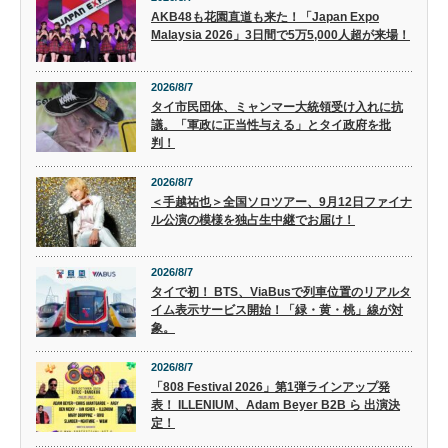
AKB48も花園直道も来た！「Japan Expo
Malaysia 2026」3日間で5万5,000人超が来場！
2026/8/7
タイ市民団体、ミャンマー大統領受け入れに抗
議。「軍政に正当性与える」とタイ政府を批
判！
2026/8/7
＜手越祐也＞全国ソロツアー、9月12日ファイナ
ル公演の模様を独占生中継でお届け！
2026/8/7
タイで初！ BTS、ViaBusで列車位置のリアルタ
イム表示サービス開始！「緑・黄・桃」線が対
象。
2026/8/7
「808 Festival 2026」第1弾ラインアップ発
表！ ILLENIUM、Adam Beyer B2B ら 出演決
定！