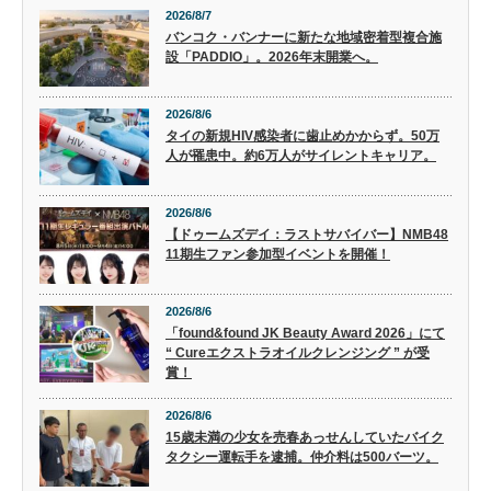
2026/8/7
バンコク・バンナーに新たな地域密着型複合施
設「PADDIO」。2026年末開業へ。
2026/8/6
タイの新規HIV感染者に歯止めかからず。50万
人が罹患中。約6万人がサイレントキャリア。
2026/8/6
【ドゥームズデイ：ラストサバイバー】NMB48
11期生ファン参加型イベントを開催！
2026/8/6
「found&found JK Beauty Award 2026」にて
“ Cureエクストラオイルクレンジング ” が受
賞！
2026/8/6
15歳未満の少女を売春あっせんしていたバイク
タクシー運転手を逮捕。仲介料は500バーツ。