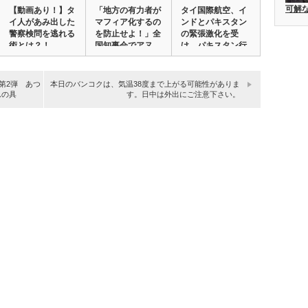
可解
【動画あり！】タ
「地方の有力者が
タイ国際航空、イ
イ人があみ出した
マフィア化するの
ンドとパキスタン
警察検問を逃れる
を防止せよ！」全
の緊張激化を受
術とは？！
国知事会でアヌ
け、パキスタン行
テ…
き…
ズ第2弾 あつ
本日のバンコクは、気温38度まで上がる可能性がありま
んの具
す。日中は外出にご注意下さい。