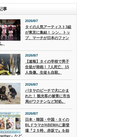
記事
2026/8/7
タイの人気アーティスト3組
が東京に集結！ シン、トッ
プ、マーチが日本のファン
流。
2026/8/7
【速報】タイの学校で男子
生徒が発砲！ 7人死亡、15
人負傷。生徒も自殺。
2026/8/7
パタヤのビーチで犬にかま
れた！ 観光客の被害に市当
局がワクチンなど対処。
2026/8/7
日本・韓国・中国・タイの
BLドラマがABEMAに新登
場『２５時、赤坂で』を始
gether』など。