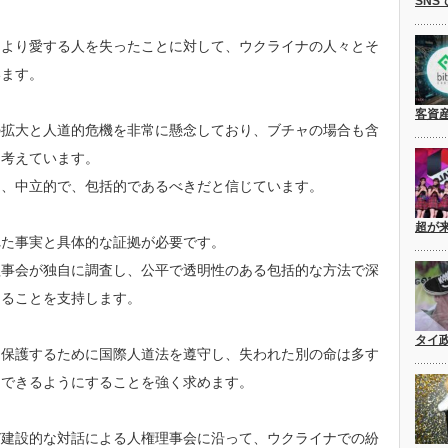
SNS
により愛する人を失ったことに対して、ウクライナの人々とそ
います。
客資
の拡大と人道的危機を非常に懸念しており、ブチャの場合も含
と考えています。
り、中立的で、包括的であるべきだと信じています。
超が
れた事実と具体的な証拠が必要です。
理事会が独自に調査し、公平で透明性のある包括的な方法で深
めることを支持します。
タイ
を保護するために国際人道法を遵守し、失われた別の命は多す
スできるようにすることを強く求めます。
び建設的な対話による人権理事会に沿って、ウクライナでの紛