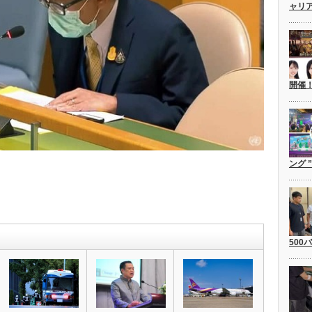
ャリ
開催
ング 
500