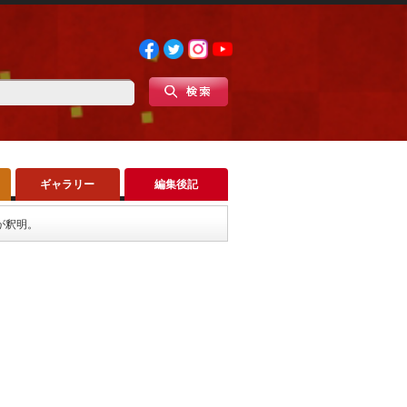
ギャラリー
編集後記
が釈明。