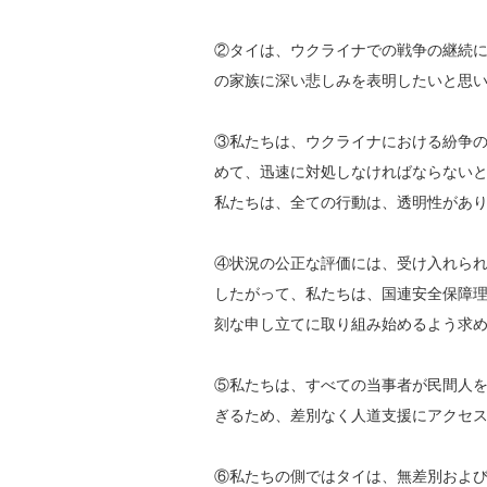
②タイは、ウクライナでの戦争の継続
の家族に深い悲しみを表明したいと思
③
私たちは、ウクライナにおける紛争
めて、迅速に対処しなければならない
私たちは、全ての行動は、透明性があ
④
状況の公正な評価には、受け入れら
したがって、私たちは、国連安全保障
刻な申し立てに取り組み始めるよう求
⑤私たちは、すべての当事者が民間人
ぎるため、差別なく人道支援にアクセ
⑥私たちの側ではタイは、無差別およ