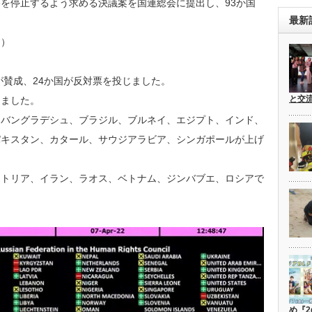
を停止するよう求める決議案を国連総会に提出し、93か国
最新
す）
が賛成、24か国が反対票を投じました。
と交
りました。
、バングラデシュ、ブラジル、ブルネイ、エジプト、インド、
パキスタン、カタール、サウジアラビア、シンガポールが上げ
リトリア、イラン、ラオス、ベトナム、ジンバブエ、ロシアで
め『2