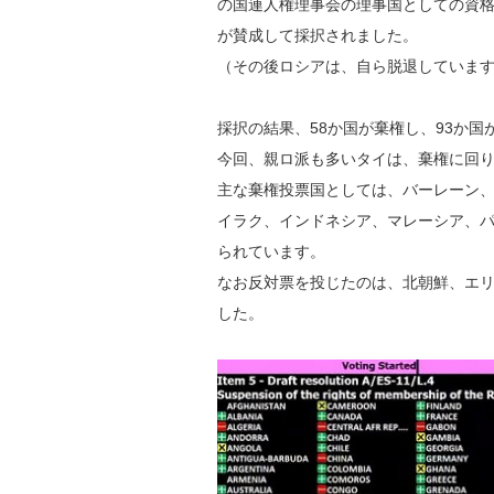
の国連人権理事会の理事国としての資格
が賛成して採択されました。
（その後ロシアは、自ら脱退していま
採択の結果、58か国が棄権し、93か国
今回、親ロ派も
多いタイは、棄権に回
主な棄権投票国としては、バーレーン
イラク、インドネシア、マレーシア、
られています。
なお反対票を投じたのは、北朝鮮、エ
した。