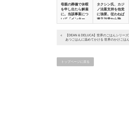
母親の葬儀で休暇
タクシン氏、カジ
を申し出たら解雇
ノ法案支持を他党
に。当該事案につ
に強要。従わねば
いて「インター
連立与党から除
コ…
外…
【DEAN & DELUCA】世界のごはんシリー
あつごはんに温めてかける 世界のかけごは
トップページに戻る