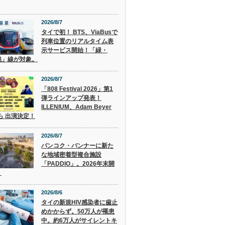
2026/8/7
タイで初！ BTS、ViaBusで
列車位置のリアルタイム表
示サービス開始！「緑・
桃」線が対象。
2026/8/7
「808 Festival 2026」第1
弾ラインアップ発表！
ILLENIUM、Adam Beyer
 ら 出演決定！
2026/8/7
バンコク・バンナーに新た
な地域密着型複合施設
「PADDIO」。2026年末開
。
2026/8/6
タイの新規HIV感染者に歯止
めかからず。50万人が罹患
中。約6万人がサイレントキ