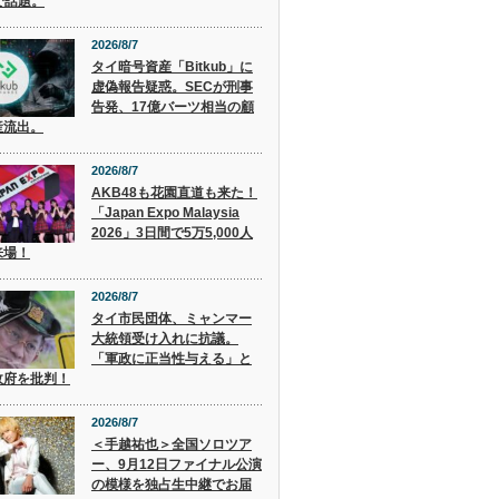
で話題。
2026/8/7
タイ暗号資産「Bitkub」に
虚偽報告疑惑。SECが刑事
告発、17億バーツ相当の顧
産流出。
2026/8/7
AKB48も花園直道も来た！
「Japan Expo Malaysia
2026」3日間で5万5,000人
来場！
2026/8/7
タイ市民団体、ミャンマー
大統領受け入れに抗議。
「軍政に正当性与える」と
政府を批判！
2026/8/7
＜手越祐也＞全国ソロツア
ー、9月12日ファイナル公演
の模様を独占生中継でお届