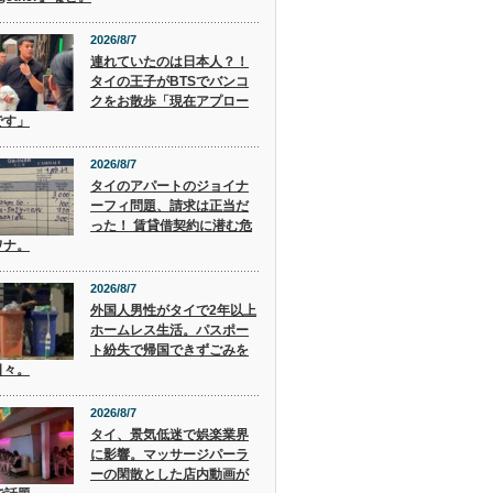
2026/8/7
連れていたのは日本人？！
タイの王子がBTSでバンコ
クをお散歩「現在アプロー
です」
2026/8/7
タイのアパートのジョイナ
ーフィ問題、請求は正当だ
った！ 賃貸借契約に潜む危
ワナ。
2026/8/7
外国人男性がタイで2年以上
ホームレス生活。パスポー
ト紛失で帰国できずごみを
日々。
2026/8/7
タイ、景気低迷で娯楽業界
に影響。マッサージパーラ
ーの閑散とした店内動画が