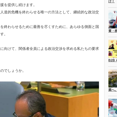
け！
支援を提供し続けます。
る人道的危機を終わらせる唯一の方法として、継続的な政治交
争を終わらせるために最善を尽くすために、あらゆる側面と国
黄・
ます。
決に向けて、関係者全員による政治交渉を求める私たちの要求
B2B
たのでしょうか。
業へ