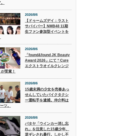
ア。
2026/8/6
【ドゥームズデイ：ラスト
サバイバー】NMB48 11期
生ファン参加型イベントを
！
2026/8/6
「found&found JK Beauty
Award 2026」にて “ Cure
エクストラオイルクレンジ
” が受賞！
2026/8/6
15歳未満の少女を売春あっ
せんしていたバイクタクシ
ー運転手を逮捕。仲介料は
バーツ。
2026/8/6
パタヤ「ウインカー消し忘
れ」を注意した15歳少年、
逆ギレされ暴行。しかし不