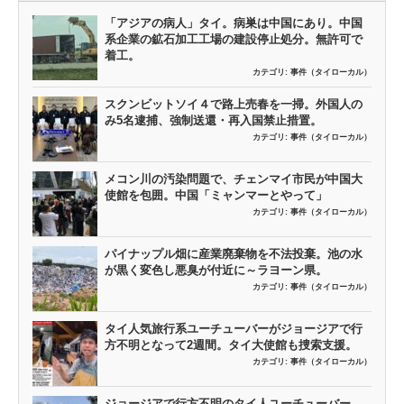
「アジアの病人」タイ。病巣は中国にあり。中国
系企業の鉱石加工工場の建設停止処分。無許可で
着工。
カテゴリ:
事件（タイローカル）
スクンビットソイ４で路上売春を一掃。外国人の
み5名逮捕、強制送還・再入国禁止措置。
カテゴリ:
事件（タイローカル）
メコン川の汚染問題で、チェンマイ市民が中国大
使館を包囲。中国「ミャンマーとやって」
カテゴリ:
事件（タイローカル）
パイナップル畑に産業廃棄物を不法投棄。池の水
が黒く変色し悪臭が付近に～ラヨーン県。
カテゴリ:
事件（タイローカル）
タイ人気旅行系ユーチューバーがジョージアで行
方不明となって2週間。タイ大使館も捜索支援。
カテゴリ:
事件（タイローカル）
ジョージアで行方不明のタイ人ユーチューバー、