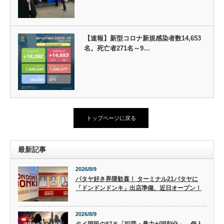
【速報】新型コロナ新規感染者数14,653
名。死亡者271名～9…
トップページに戻る
最新記事
2026/8/9
パタヤ好き界隈歓喜！ ターミナル21パタヤに
「ドンドンドンキ」出店準備、近日オープン！
2026/8/9