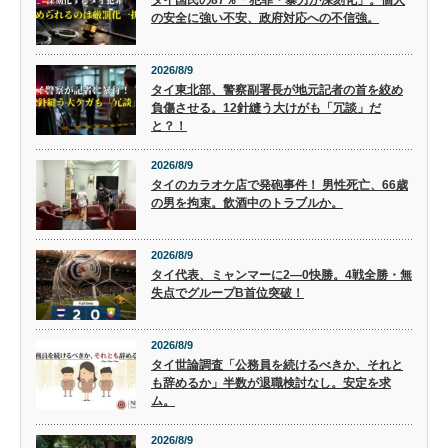
タイ国民の87％「犯罪・暴力が深刻化」。個人
の安全に強い不安、政府対応への不信強。
2026/8/9
タイ東北部、警察副署長が地元記者の首を絞め
負傷させる。12針縫う大けがも「冗談」だ
と？！
2026/8/9
タイのカラオケ店で発砲事件！ 男性死亡、66歳
の男を拘束。飲酒中のトラブルか。
2026/8/9
タイ代表、ミャンマーに2―0快勝。4戦全勝・無
失点でグループB首位突破！
2026/8/9
タイ世論調査「公務員を続けるべきか、それと
も辞めるか」半数が退職検討なし。安定を求
ム。
2026/8/9