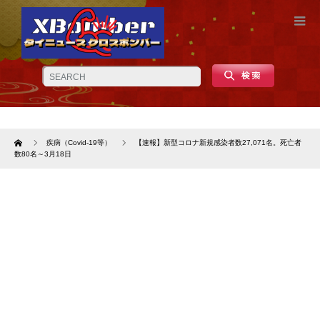
Home
疾病（Covid-19等）
【速報】新型コロナ新規感染者数27,071名。死亡者
数80名～3月18日