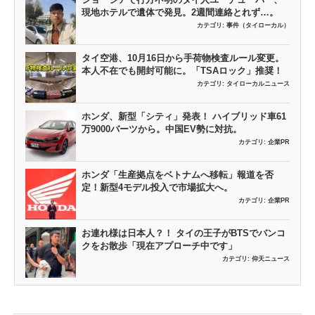
現地ホテルで遺体で発見。2週間連絡とれず…。
カテゴリ:
事件（タイローカル）
タイ空港、10月16日から手荷物検査ルール変更。
本人不在でも開封可能に。「TSAロック」推奨！
カテゴリ:
タイローカルニュース
ホンダ、新型「シティ」発表！ ハイブリッド車61
万9000バーツから。中国EV勢に対抗。
カテゴリ:
企業PR
ホンダ「生産拠点をベトナムへ移転」報道を否
定！新型4モデル投入で市場拡大へ。
カテゴリ:
企業PR
お連れ様は日本人？！ タイの王子がBTSでバンコ
クをお散歩「現在アプローチ中です」
カテゴリ:
仰天ニュース