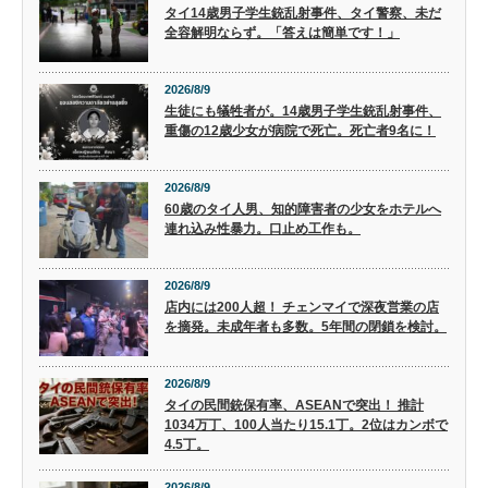
タイ14歳男子学生銃乱射事件、タイ警察、未だ
全容解明ならず。「答えは簡単です！」
2026/8/9
生徒にも犠牲者が。14歳男子学生銃乱射事件、
重傷の12歳少女が病院で死亡。死亡者9名に！
2026/8/9
60歳のタイ人男、知的障害者の少女をホテルへ
連れ込み性暴力。口止め工作も。
2026/8/9
店内には200人超！ チェンマイで深夜営業の店
を摘発。未成年者も多数。5年間の閉鎖を検討。
2026/8/9
タイの民間銃保有率、ASEANで突出！ 推計
1034万丁、100人当たり15.1丁。2位はカンボで
4.5丁。
2026/8/9