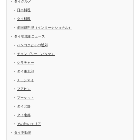
タイグルメ
日本料理
タイ料理
多国籍料理（インターナショナル）
タイ地域別ニュース
バンコクとその近郊
チョンブリー（パタヤ）
シラチャー
タイ東北部
チェンマイ
フアヒン
プーケット
タイ北部
タイ南部
その他のエリア
タイ不動産