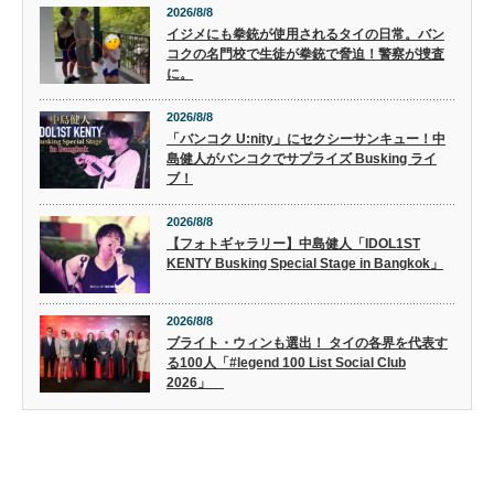
2026/8/8
イジメにも拳銃が使用されるタイの日常。バン
コクの名門校で生徒が拳銃で脅迫！警察が捜査
に。
2026/8/8
「バンコク U:nity」にセクシーサンキュー！中
島健人がバンコクでサプライズ Busking ライ
ブ！
2026/8/8
【フォトギャラリー】中島健人「IDOL1ST
KENTY Busking Special Stage in Bangkok」
2026/8/8
ブライト・ウィンも選出！ タイの各界を代表す
る100人「#legend 100 List Social Club
2026」