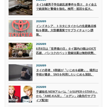
タイ14歳男子学生銃乱射事件を受け、タイ全土
で銃規制と警備を強化。検問・巡回を拡大。
2026/8/9
インドネシア、トヨタにタイからの生産拠点移
転を要請。大型優遇策でサプライチェーン誘
致。
2026/8/9
8月8日は「世界猫の日」タイ国内の猫は430万
匹超、バンコクのペット登録法案は無効状態。
2026/8/9
タイの若者、6割超が「いじめを経験」。場所は
学校が最多、SNSを利用したいじめも深刻。
2026/8/9
手越祐也 NEWアルバム「☆SUPER☆STAR☆」
から「AME-KAZE」「エデン」2曲先行サプラ
イズ配信!