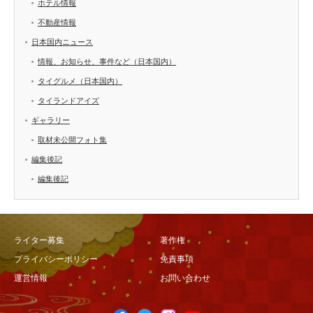
ホテル情報
不動産情報
日本国内ニュース
情報、お知らせ、事件など（日本国内）
タイグルメ（日本国内）
タイランドアイズ
ギャラリー
取材未公開フォト集
編集後記
編集後記
ライター募集
著作権
プライバシーポリシー
免責事項
運営情報
お問い合わせ