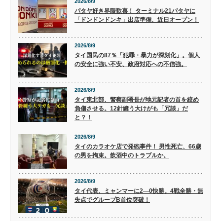
2026/8/9
パタヤ好き界隈歓喜！ ターミナル21パタヤに
「ドンドンドンキ」出店準備、近日オープン！
2026/8/9
タイ国民の87％「犯罪・暴力が深刻化」。個人
の安全に強い不安、政府対応への不信強。
2026/8/9
タイ東北部、警察副署長が地元記者の首を絞め
負傷させる。12針縫う大けがも「冗談」だ
と？！
2026/8/9
タイのカラオケ店で発砲事件！ 男性死亡、66歳
の男を拘束。飲酒中のトラブルか。
2026/8/9
タイ代表、ミャンマーに2―0快勝。4戦全勝・無
失点でグループB首位突破！