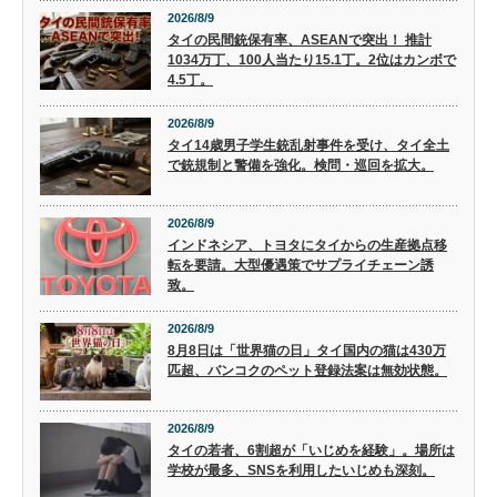
2026/8/9
タイの民間銃保有率、ASEANで突出！ 推計
1034万丁、100人当たり15.1丁。2位はカンボで
4.5丁。
2026/8/9
タイ14歳男子学生銃乱射事件を受け、タイ全土
で銃規制と警備を強化。検問・巡回を拡大。
2026/8/9
インドネシア、トヨタにタイからの生産拠点移
転を要請。大型優遇策でサプライチェーン誘
致。
2026/8/9
8月8日は「世界猫の日」タイ国内の猫は430万
匹超、バンコクのペット登録法案は無効状態。
2026/8/9
タイの若者、6割超が「いじめを経験」。場所は
学校が最多、SNSを利用したいじめも深刻。