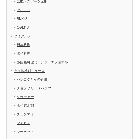
芸能・スポーツ全般
アイドル
BNK48
CGM48
タイグルメ
日本料理
タイ料理
多国籍料理（インターナショナル）
タイ地域別ニュース
バンコクとその近郊
チョンブリー（パタヤ）
シラチャー
タイ東北部
チェンマイ
フアヒン
プーケット