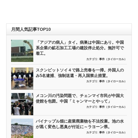
月間人気記事TOP10
「アジアの病人」タイ。病巣は中国にあり。中国
系企業の鉱石加工工場の建設停止処分。無許可で
着工。
カテゴリ:
事件（タイローカル）
スクンビットソイ４で路上売春を一掃。外国人の
み5名逮捕、強制送還・再入国禁止措置。
カテゴリ:
事件（タイローカル）
メコン川の汚染問題で、チェンマイ市民が中国大
使館を包囲。中国「ミャンマーとやって」
カテゴリ:
事件（タイローカル）
パイナップル畑に産業廃棄物を不法投棄。池の水
が黒く変色し悪臭が付近に～ラヨーン県。
カテゴリ:
事件（タイローカル）