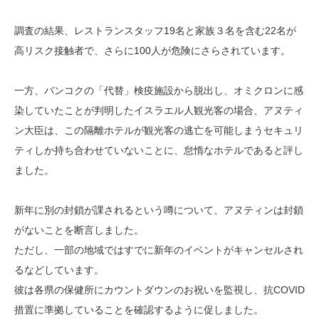
調査の結果、レストランスタッフ19名と家族３名を含む22名が
高リスク接触者で、さらに100人が危険にさらされています。
一方、バンコクの「代替」検疫施設から脱出し、オミクロンに感
染していたことが判明したイスラエル人観光客の場合、アヌティ
ン大臣は、この隔離ホテルが観光客の逃亡を可能しまうセキュリ
ティしか持ち合わせていないことに、怠惰なホテルであると評し
ました。
新年に別の封鎖が課されるという噂について、アヌティンは封鎖
がないことを断言しました。
ただし、一部の地域ではすでに新年のイベントがキャンセルされ
るなどしています。
彼は各県の保健所にカウントダウンのお祝いを監視し、抗COVID
措置に準拠していることを確認するように促しました。