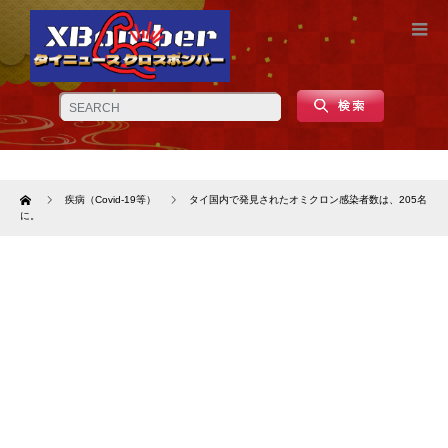
Home
疾病（Covid-19等）
タイ国内で発見されたオミクロン感染者数は、205名
に。