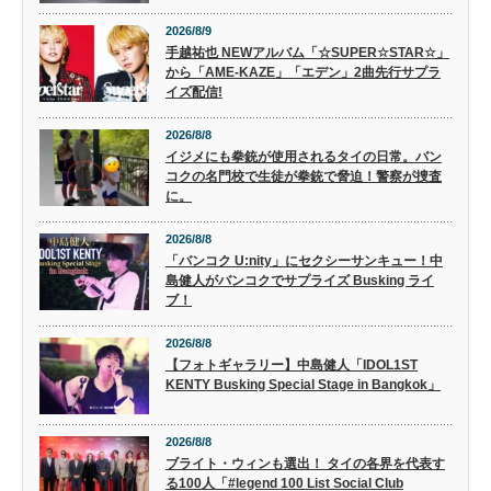
2026/8/9
手越祐也 NEWアルバム「☆SUPER☆STAR☆」
から「AME-KAZE」「エデン」2曲先行サプラ
イズ配信!
2026/8/8
イジメにも拳銃が使用されるタイの日常。バン
コクの名門校で生徒が拳銃で脅迫！警察が捜査
に。
2026/8/8
「バンコク U:nity」にセクシーサンキュー！中
島健人がバンコクでサプライズ Busking ライ
ブ！
2026/8/8
【フォトギャラリー】中島健人「IDOL1ST
KENTY Busking Special Stage in Bangkok」
2026/8/8
ブライト・ウィンも選出！ タイの各界を代表す
る100人「#legend 100 List Social Club