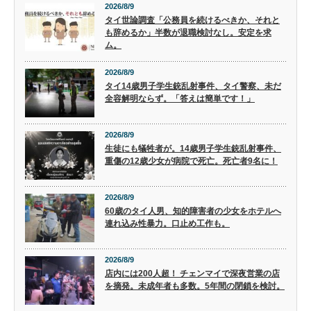
2026/8/9
タイ世論調査「公務員を続けるべきか、それと
も辞めるか」半数が退職検討なし。安定を求
ム。
2026/8/9
タイ14歳男子学生銃乱射事件、タイ警察、未だ
全容解明ならず。「答えは簡単です！」
2026/8/9
生徒にも犠牲者が。14歳男子学生銃乱射事件、
重傷の12歳少女が病院で死亡。死亡者9名に！
2026/8/9
60歳のタイ人男、知的障害者の少女をホテルへ
連れ込み性暴力。口止め工作も。
2026/8/9
店内には200人超！ チェンマイで深夜営業の店
を摘発。未成年者も多数。5年間の閉鎖を検討。