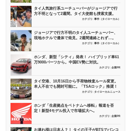
タイ人気旅行系ユーチューバーがジョージアで行
方不明となって2週間。タイ大使館も捜索支援。
カテゴリ:
事件（タイローカル）
ジョージアで行方不明のタイ人ユーチューバー、
現地ホテルで遺体で発見。2週間連絡とれず…。
カテゴリ:
事件（タイローカル）
ホンダ、新型「シティ」発表！ ハイブリッド車61
万9000バーツから。中国EV勢に対抗。
カテゴリ:
企業PR
タイ空港、10月16日から手荷物検査ルール変更。
本人不在でも開封可能に。「TSAロック」推奨！
カテゴリ:
タイローカルニュース
ホンダ「生産拠点をベトナムへ移転」報道を否
定！新型4モデル投入で市場拡大へ。
カテゴリ:
企業PR
お連れ様は日本人？！ タイの王子がBTSでバンコ