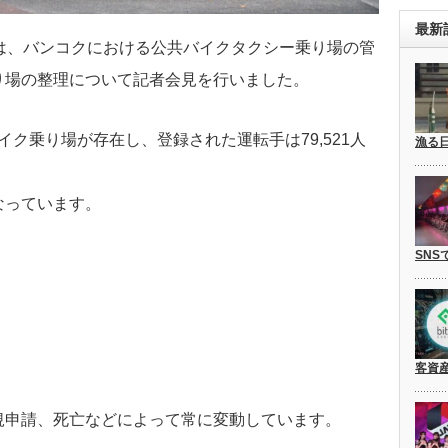
最新
は、バンコクにおける公共バイクタクシー乗り場の管
り場の整理について記者会見を行いました。
イク乗り場
が存在し、登録された運転手は79,521人
漁る
なっています。
SNS
客資
規申請、死亡などによって常に変動しています。