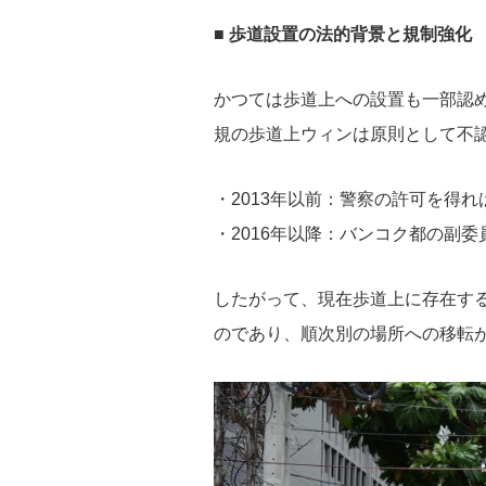
■ 歩道設置の法的背景と規制強化
かつては歩道上への設置も一部認め
規の歩道上ウィンは原則として不
・2013年以前：警察の許可を得
・2016年以降：バンコク都の副
したがって、現在歩道上に存在す
のであり、順次別の場所への移転