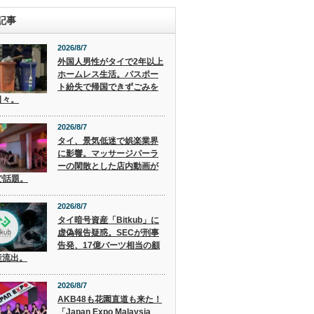
記事
2026/8/7
外国人男性がタイで2年以上
ホームレス生活。パスポー
ト紛失で帰国できずごみを
日々。
2026/8/7
タイ、景気低迷で娯楽業界
に影響。マッサージパーラ
ーの閑散とした店内動画が
で話題。
2026/8/7
タイ暗号資産「Bitkub」に
虚偽報告疑惑。SECが刑事
告発、17億バーツ相当の顧
産流出。
2026/8/7
AKB48も花園直道も来た！
「Japan Expo Malaysia