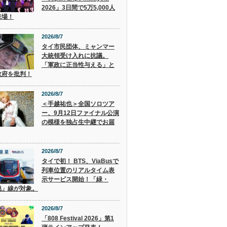
2026」3日間で5万5,000人
来場！
2026/8/7
タイ市民団体、ミャンマー
大統領受け入れに抗議。
「軍政に正当性与える」と
政府を批判！
2026/8/7
＜手越祐也＞全国ソロツア
ー、9月12日ファイナル公演
の模様を独占生中継でお届
2026/8/7
タイで初！ BTS、ViaBusで
列車位置のリアルタイム表
示サービス開始！「緑・
桃」線が対象。
2026/8/7
「808 Festival 2026」第1