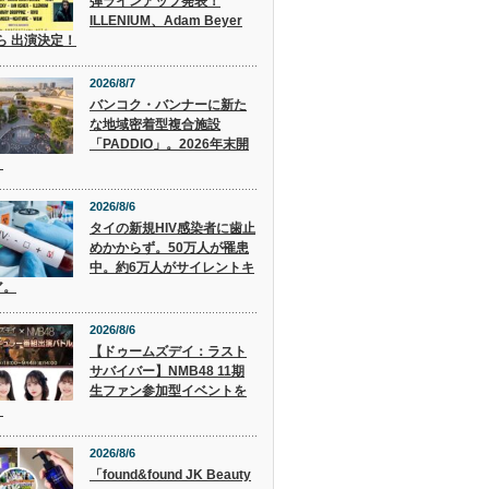
弾ラインアップ発表！
ILLENIUM、Adam Beyer
 ら 出演決定！
2026/8/7
バンコク・バンナーに新た
な地域密着型複合施設
「PADDIO」。2026年末開
。
2026/8/6
タイの新規HIV感染者に歯止
めかからず。50万人が罹患
中。約6万人がサイレントキ
ア。
2026/8/6
【ドゥームズデイ：ラスト
サバイバー】NMB48 11期
生ファン参加型イベントを
！
2026/8/6
「found&found JK Beauty