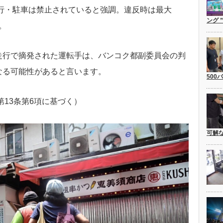
走行・駐車は禁止されていると強調。違反時は最大
ング 
。
走行で摘発された運転手は、バンコク都副委員会の判
なる可能性があると言います。
500
第13条第6項に基づく）
可解