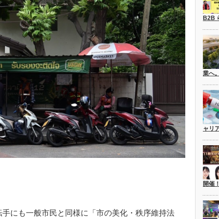
B2B
業へ
ャリ
開催
転手にも一般市民と同様に「市の美化・秩序維持法