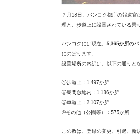
７月18日、バンコク都庁の報道官
理と、歩道上に設置されている乗
バンコクには現在、
5,365か所
のバ
にのぼります。
設置場所の内訳は、以下の通りと
①歩道上：1,497か所
②民間敷地内：1,186か所
③車道上：2,107か所
④その他（公園等）：575か所
この数は、登録の変更、引退、新