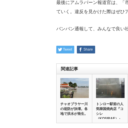
最後にアムラパーン報道官は、「
ていく。違反を見かけた際はぜひ
バンバン通報して、みんなで良い
Tweet
Share
関連記事
チャオプラヤー川
トンロー駅前の人
の堤防が決壊。各
気韓国焼肉店『コ
地で洪水が発生。
シレ
（KOSIRAE）』
で火事。…