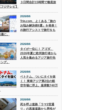
３日間合計15時間で徹底放
【フジテレビ】
2026/8/6
Trip.com、よくある「旅の
お悩み解決術6選」を発表！
AI旅行アシストで旅行をも
快適に。
2026/8/6
タイが一位に！ アゴダ、
2026年夏に欧州旅行者から
人気を集めるアジア旅行先
キング。
2026/8/6
ベトナム、ついにタイを抜
く！ 東南アジア第2位の航
空市場に浮上。座席数740万
。
2026/8/6
死を呼ぶ道路「ラマ2世通
り」の高速道路から男性が