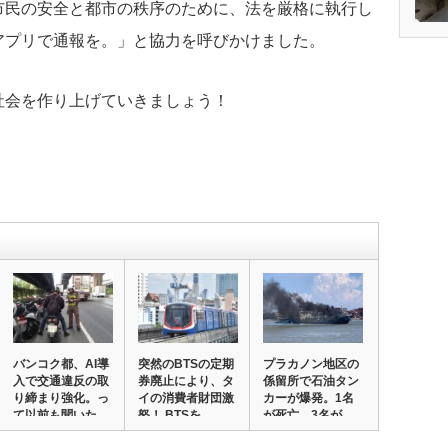
市民の安全と都市の秩序のために、法を厳格に執行し
アプリで通報を。」と協力を呼びかけました。
社会を作り上げていきましょう！
バンコク都、AI導
突然のBTSの定期
プラカノン地区の
入で交通違反の取
券廃止により、タ
係留所で石油タン
り締まり強化。っ
イの消費者財団激
カーが爆発。1名
て以前も聞いた…
怒！ BTSを…
が死亡、3名が
負…