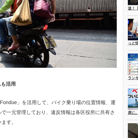
送！
っと
ラン
ムも活用
y Fondue」を活用して、バイク乗り場の位置情報、運
ルで一元管理しており、違反情報は各区役所に共有さ
席に
います。