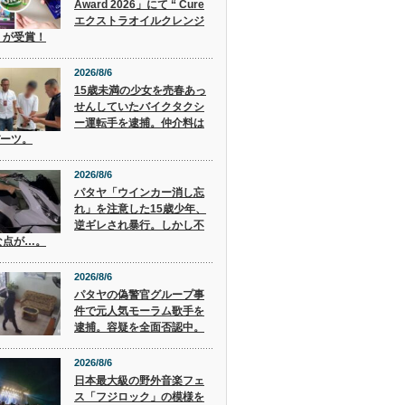
Award 2026」にて “ Cure
エクストラオイルクレンジ
” が受賞！
2026/8/6
15歳未満の少女を売春あっ
せんしていたバイクタクシ
ー運転手を逮捕。仲介料は
バーツ。
2026/8/6
パタヤ「ウインカー消し忘
れ」を注意した15歳少年、
逆ギレされ暴行。しかし不
な点が…。
2026/8/6
パタヤの偽警官グループ事
件で元人気モーラム歌手を
逮捕。容疑を全面否認中。
2026/8/6
日本最大級の野外音楽フェ
ス「フジロック」の模様を