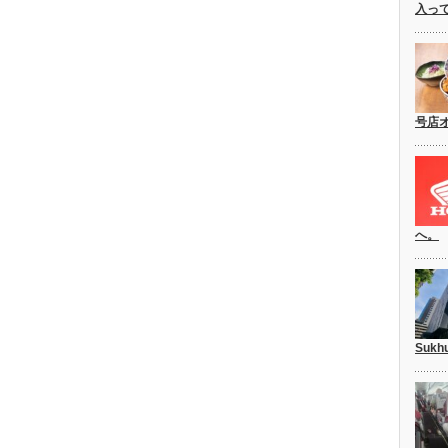
入っ
号店
へ。
Suk