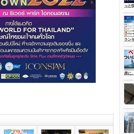
っと
ラン
席に