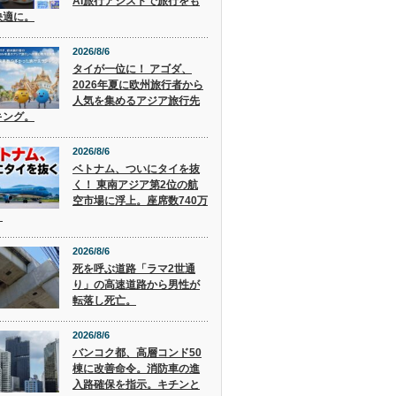
AI旅行アシストで旅行をも
快適に。
2026/8/6
タイが一位に！ アゴダ、
2026年夏に欧州旅行者から
人気を集めるアジア旅行先
キング。
2026/8/6
ベトナム、ついにタイを抜
く！ 東南アジア第2位の航
空市場に浮上。座席数740万
。
2026/8/6
死を呼ぶ道路「ラマ2世通
り」の高速道路から男性が
転落し死亡。
2026/8/6
バンコク都、高層コンド50
棟に改善命令。消防車の進
入路確保を指示。キチンと