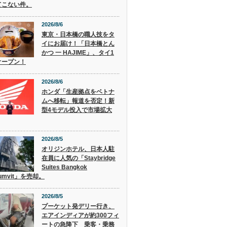
てこない件。
2026/8/6
東京・日本橋の職人技をタ
イにお届け！「日本橋とん
かつ 一 HAJIME」、タイ1
オープン！
2026/8/6
ホンダ「生産拠点をベトナ
ムへ移転」報道を否定！新
型4モデル投入で市場拡大
2026/8/5
オリジンホテル、日本人駐
在員に人気の「Staybridge
Suites Bangkok
humvit」を売却。
2026/8/5
プーケット発デリー行き、
エアインディアが約300フィ
ートの急降下 乗客・乗務