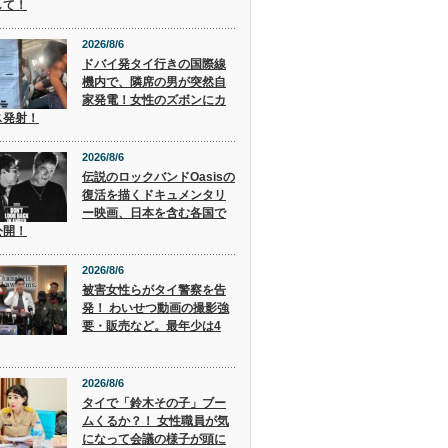
して！
2026/8/6
ドバイ発タイ行きの国際線
機内で、隣席の男が突然自
家発電！女性のズボンにカ
ス発射！
2026/8/6
伝説のロックバンドOasisの
復活を描くドキュメンタリ
ー映画、日本を含む各国で
公開！
2026/8/6
被害女性らがタイ警察を告
発！ わいせつ動画の撮影強
要・販売など。最年少は4
2026/8/6
タイで「鈴木その子」ブー
ムくるか？！ 女性職員が気
になって会議の様子が頭に