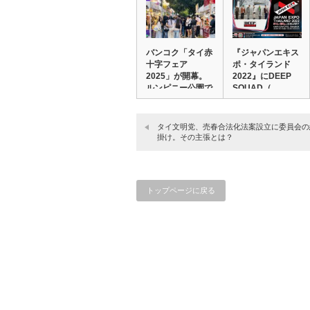
バンコク「タイ赤
『ジャパンエキス
十字フェア
ポ・タイランド
2025」が開幕。
2022』にDEEP
ルンピニー公園で
SQUAD（…
12…
タイ文明党、売春合法化法案設立に委員会の
掛け。その主張とは？
トップページに戻る