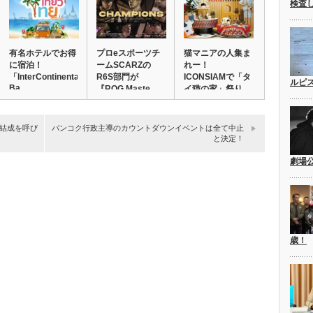
検査
有名ホテルでお得
プロeスポーツチ
猫マニアの人集ま
に宿泊！
ームSCARZの
れー！
「InterContinental
R6S部門が
ICONSIAMで「タ
ルピ
Ba…
『ROG Maste…
イ猫の家」祭り。
猫…
結成を呼び
バンコク行政主導のカウントダウンイベントは全て中止
と決定！
劇場
歳！