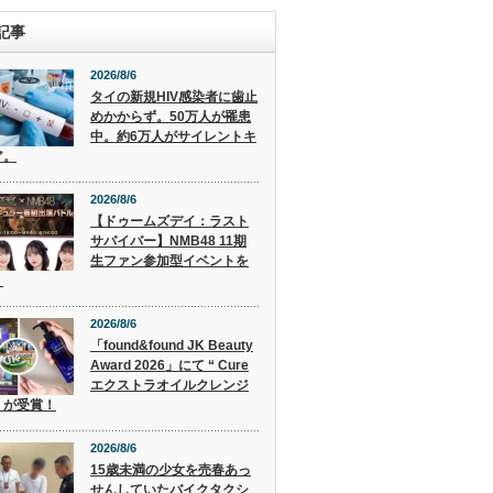
記事
2026/8/6
タイの新規HIV感染者に歯止
めかからず。50万人が罹患
中。約6万人がサイレントキ
ア。
2026/8/6
【ドゥームズデイ：ラスト
サバイバー】NMB48 11期
生ファン参加型イベントを
！
2026/8/6
「found&found JK Beauty
Award 2026」にて “ Cure
エクストラオイルクレンジ
” が受賞！
2026/8/6
15歳未満の少女を売春あっ
せんしていたバイクタクシ