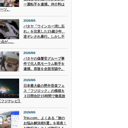
ー運転手を逮捕。仲介料は
バーツ。
2026/8/6
パタヤ「ウインカー消し忘
れ」を注意した15歳少年、
逆ギレされ暴行。しかし不
な点が…。
2026/8/6
パタヤの偽警官グループ事
件で元人気モーラム歌手を
逮捕。容疑を全面否認中。
2026/8/6
日本最大級の野外音楽フェ
ス「フジロック」の模様を
３日間合計15時間で徹底放
【フジテレビ】
2026/8/6
Trip.com、よくある「旅の
お悩み解決術6選」を発表！