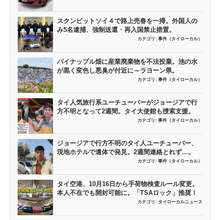
スクンビットソイ４で路上売春を一掃。外国人の
み5名逮捕、強制送還・再入国禁止措置。
カテゴリ:
事件（タイローカル）
パイナップル畑に産業廃棄物を不法投棄。池の水
が黒く変色し悪臭が付近に～ラヨーン県。
カテゴリ:
事件（タイローカル）
タイ人気旅行系ユーチューバーがジョージアで行
方不明となって2週間。タイ大使館も捜索支援。
カテゴリ:
事件（タイローカル）
ジョージアで行方不明のタイ人ユーチューバー、
現地ホテルで遺体で発見。2週間連絡とれず…。
カテゴリ:
事件（タイローカル）
タイ空港、10月16日から手荷物検査ルール変更。
本人不在でも開封可能に。「TSAロック」推奨！
カテゴリ:
タイローカルニュース