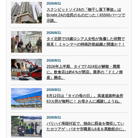
2026/8/11
スクンビットソイ24の「物干し落下事故」は
Bright 24の住民のものだった！65500バーツで
示談。
2026/8/11
タイ北部で19歳ロシア人女性が負傷した状態で
発見！ ミャンマーの特殊詐欺組織と関連か？！
2026/8/11
2026年上半期、タイで7,024社が解散・廃業
に。飲食店は約4％が閉店。業界の「ドミノ倒
産」懸念。
2026/8/11
8月12日は「タイの母の日」。高速道路料金所
63カ所が無料に！ お母さんに感謝しようね。
2026/8/11
バリハイ埠頭付近で、独自に罰金を徴収してい
たカツアゲ・パタヤ市職員ら6名を異動処分に。