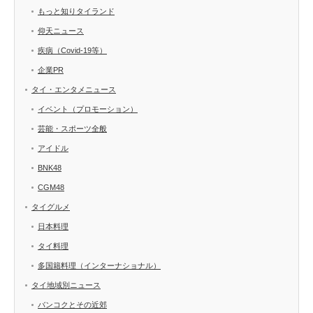
もっと知りタイランド
仰天ニュース
疾病（Covid-19等）
企業PR
タイ・エンタメニュース
イベント（プロモーション）
芸能・スポーツ全般
アイドル
BNK48
CGM48
タイグルメ
日本料理
タイ料理
多国籍料理（インターナショナル）
タイ地域別ニュース
バンコクとその近郊