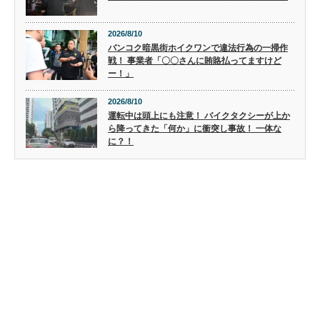
2026/8/10
バンコク暗黒街ホイクワンで違法行為の一掃作
戦！ 事業者「〇〇さんに賄賂払ってますけど
ー！」
2026/8/10
運転中は頭上にも注意！ バイクタクシーが上か
ら降ってきた「何か」に衝突し事故！ 一体な
に？！