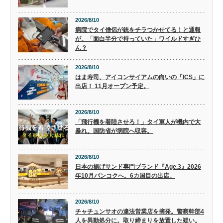
2026/8/10
病院でタイ僧侶が銃をチラつかせてる！と通報
が。「面白半分で持っていた」ワイルドすぎひ
ん？
2026/8/10
はま寿司、アイコンサイアムの向いの「ICS」に
出店！ 11月オープン予定。
2026/8/10
「飛行機を着陸させろ！」タイ軍人が機内で大
暴れ。国防省が病院へ収容。
2026/8/10
日本の揚げサンド専門ブランド『Age.3』2026
年10月バンコクへ。6カ国目の出店。
2026/8/10
チャチュンサオの違法営業店を摘発。警察幹部4
人を異動処分に。取り締まりを放置した疑い。