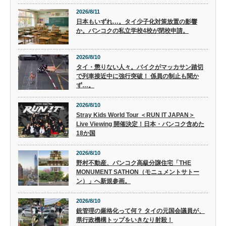
2026/8/11
日本もいずれ…。タイ少子化対策放置の影響
か。バンコクの私立学校4校が閉校申請。
2026/8/10
タイ・懲りない人々。バイクがマッカサン踏切
で列車接近中に強行突破！ 係員の制止も聞か
ず…。
2026/8/10
Stray Kids World Tour ＜RUN IT JAPAN＞
Live Viewing 開催決定！日本・バンコク含めた
18か国
2026/8/10
野村不動産、バンコク高級分譲住宅「THE
MONUMENT SATHON（モニュメントサトー
ン）」へ新規参画。
2026/8/10
銃管理の厳格化って何？ タイの元国会議員が、
県行政機構トップをいきなり射殺！