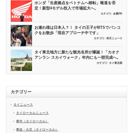
ホンダ「生産拠点をベトナムへ移転」報道を否
定！新型4モデル投入で市場拡大へ。
カテゴリ:
企業PR
お連れ様は日本人？！ タイの王子がBTSでバンコ
クをお散歩「現在アプローチ中です」
カテゴリ:
仰天ニュース
タイ東北地方に新たな観光名所が爆誕！「カオク
アンラン スカイウォーク」年内にも一部完成へ。
カテゴリ:
タイ東北部
カテゴリー
タイニュース
タイローカルニュース
事件（タイローカル）
事故・火災（タイローカル）