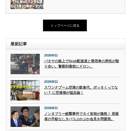
トップページに戻る
最新記事
2026/8/11
パタヤの路上でGrab配達員と乗用車の男性が殴
り合い。警察到着前にドロン。
2026/8/11
スワンナプーム空港の飲食代、ボッタくってな
い？ に空港側が猛反論！
2026/8/11
ノンタブリー銃撃事件でタイ首相が激怒！ 容疑
者の手錠なしタバコぷかぷか会見を問題視。