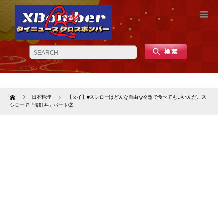
Home
日本料理
【タイ】#スシローはどんな自由な発想で食べてもいいんだ。ス
シローで「海鮮丼」パート②