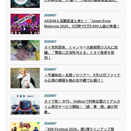
が刑事告発、17億バーツ相当の顧客資産流出。
2026/8/7
AKB48も花園直道も来た！「Japan Expo
Malaysia 2026」3日間で5万5,000人超が来場！
2026/8/7
タイ市民団体、ミャンマー大統領受け入れに抗
議。「軍政に正当性与える」とタイ政府を批
判！
2026/8/7
＜手越祐也＞全国ソロツアー、9月12日ファイナ
ル公演の模様を独占生中継でお届け！
2026/8/7
タイで初！ BTS、ViaBusで列車位置のリアルタ
イム表示サービス開始！「緑・黄・桃」線が対
象。
2026/8/7
「808 Festival 2026」第1弾ラインアップ発