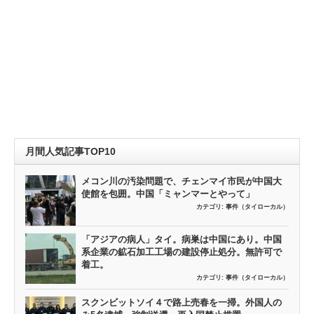
月間人気記事TOP10
メコン川の汚染問題で、チェンマイ市民が中国大
使館を包囲。中国「ミャンマーとやって」
カテゴリ:
事件（タイローカル）
「アジアの病人」タイ。病巣は中国にあり。中国
系企業の鉱石加工工場の建設停止処分。無許可で
着工。
カテゴリ:
事件（タイローカル）
スクンビットソイ４で路上売春を一掃。外国人の