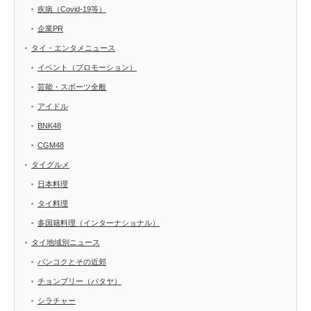
疾病（Covid-19等）
企業PR
タイ・エンタメニュース
イベント（プロモーション）
芸能・スポーツ全般
アイドル
BNK48
CGM48
タイグルメ
日本料理
タイ料理
多国籍料理（インターナショナル）
タイ地域別ニュース
バンコクとその近郊
チョンブリー（パタヤ）
シラチャー