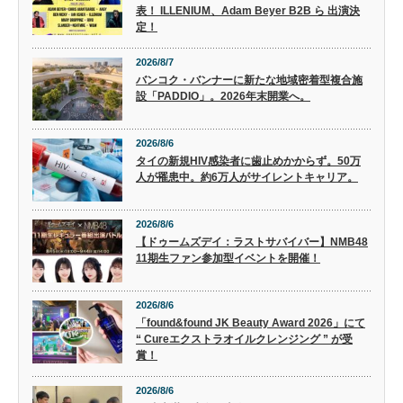
表！ ILLENIUM、Adam Beyer B2B ら 出演決
定！
2026/8/7
バンコク・バンナーに新たな地域密着型複合施
設「PADDIO」。2026年末開業へ。
2026/8/6
タイの新規HIV感染者に歯止めかからず。50万
人が罹患中。約6万人がサイレントキャリア。
2026/8/6
【ドゥームズデイ：ラストサバイバー】NMB48
11期生ファン参加型イベントを開催！
2026/8/6
「found&found JK Beauty Award 2026」にて
“ Cureエクストラオイルクレンジング ” が受
賞！
2026/8/6