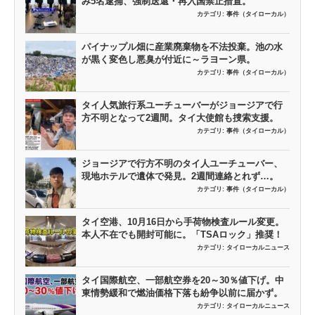
み5名逮捕、強制送還・再入国禁止措置。
カテゴリ:
事件（タイローカル）
パイナップル畑に産業廃棄物を不法投棄。池の水
が黒く変色し悪臭が付近に～ラヨーン県。
カテゴリ:
事件（タイローカル）
タイ人気旅行系ユーチューバーがジョージアで行
方不明となって2週間。タイ大使館も捜索支援。
カテゴリ:
事件（タイローカル）
ジョージアで行方不明のタイ人ユーチューバー、
現地ホテルで遺体で発見。2週間連絡とれず…。
カテゴリ:
事件（タイローカル）
タイ空港、10月16日から手荷物検査ルール変更。
本人不在でも開封可能に。「TSAロック」推奨！
カテゴリ:
タイローカルニュース
タイ国際航空、一部航空券を20～30％値下げ。中
東情勢緩和で燃油価格下落も紛争以前に届かず。
カテゴリ:
タイローカルニュース