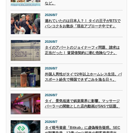
など。
2026/8/7
連れていたのは日本人？！ タイの王子がBTSで
バンコクをお散歩「現在アプローチ中です」
2026/8/7
タイのアパートのジョイナーフィ問題、請求は
正当だった！ 賃貸借契約に潜む危険なワナ。
2026/8/7
外国人男性がタイで2年以上ホームレス生活。パ
スポート紛失で帰国できずごみを漁る日々。
2026/8/7
タイ、景気低迷で娯楽業界に影響。マッサージ
パーラーの閑散とした店内動画がSNSで話題。
2026/8/7
タイ暗号資産「Bitkub」に虚偽報告疑惑。SEC