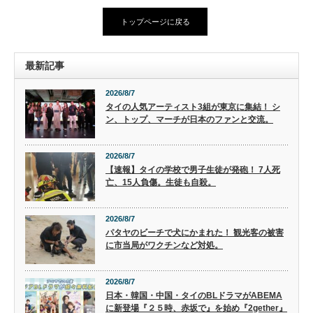
トップページに戻る
最新記事
2026/8/7
タイの人気アーティスト3組が東京に集結！ シ
ン、トップ、マーチが日本のファンと交流。
2026/8/7
【速報】タイの学校で男子生徒が発砲！ 7人死
亡、15人負傷。生徒も自殺。
2026/8/7
パタヤのビーチで犬にかまれた！ 観光客の被害
に市当局がワクチンなど対処。
2026/8/7
日本・韓国・中国・タイのBLドラマがABEMA
に新登場『２５時、赤坂で』を始め『2gether』