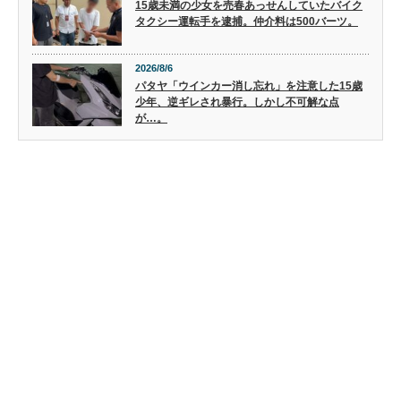
15歳未満の少女を売春あっせんしていたバイク
タクシー運転手を逮捕。仲介料は500バーツ。
2026/8/6
パタヤ「ウインカー消し忘れ」を注意した15歳
少年、逆ギレされ暴行。しかし不可解な点
が…。