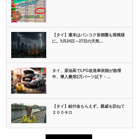
【タイ】週末はバンコク首都圏も雨模様
に。5月24日～27日の天気…
タイ、原油高でLPG改造車依頼が急増
中、導入費用2万バーツ以下・…
【タイ】給付金もらえず。親戚を訪ねて
２００キロ