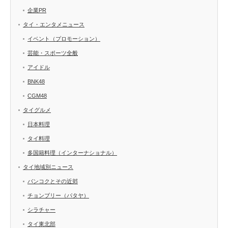
企業PR
タイ・エンタメニュース
イベント（プロモーション）
芸能・スポーツ全般
アイドル
BNK48
CGM48
タイグルメ
日本料理
タイ料理
多国籍料理（インターナショナル）
タイ地域別ニュース
バンコクとその近郊
チョンブリー（パタヤ）
シラチャー
タイ東北部