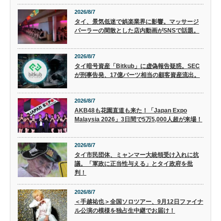
2026/8/7
タイ、景気低迷で娯楽業界に影響。マッサージ
パーラーの閑散とした店内動画がSNSで話題。
2026/8/7
タイ暗号資産「Bitkub」に虚偽報告疑惑。SEC
が刑事告発、17億バーツ相当の顧客資産流出。
2026/8/7
AKB48も花園直道も来た！「Japan Expo
Malaysia 2026」3日間で5万5,000人超が来場！
2026/8/7
タイ市民団体、ミャンマー大統領受け入れに抗
議。「軍政に正当性与える」とタイ政府を批
判！
2026/8/7
＜手越祐也＞全国ソロツアー、9月12日ファイナ
ル公演の模様を独占生中継でお届け！