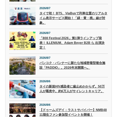
2026/8/7
タイで初！ BTS、ViaBusで列車位置のリアルタ
イム表示サービス開始！「緑・黄・桃」線が対
象。
2026/8/7
「808 Festival 2026」第1弾ラインアップ発
表！ ILLENIUM、Adam Beyer B2B ら 出演決
定！
2026/8/7
バンコク・バンナーに新たな地域密着型複合施
設「PADDIO」。2026年末開業へ。
2026/8/6
タイの新規HIV感染者に歯止めかからず。50万
人が罹患中。約6万人がサイレントキャリア。
2026/8/6
【ドゥームズデイ：ラストサバイバー】NMB48
11期生ファン参加型イベントを開催！