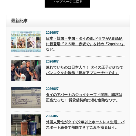
トップページに戻る
最新記事
2026/8/7
日本・韓国・中国・タイのBLドラマがABEMA
に新登場『２５時、赤坂で』を始め『2gether』
など。
2026/8/7
連れていたのは日本人？！ タイの王子がBTSで
バンコクをお散歩「現在アプローチ中です」
2026/8/7
タイのアパートのジョイナーフィ問題、請求は
正当だった！ 賃貸借契約に潜む危険なワナ。
2026/8/7
外国人男性がタイで2年以上ホームレス生活。パ
スポート紛失で帰国できずごみを漁る日々。