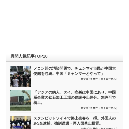
月間人気記事TOP10
メコン川の汚染問題で、チェンマイ市民が中国大
使館を包囲。中国「ミャンマーとやって」
カテゴリ:
事件（タイローカル）
「アジアの病人」タイ。病巣は中国にあり。中国
系企業の鉱石加工工場の建設停止処分。無許可で
着工。
カテゴリ:
事件（タイローカル）
スクンビットソイ４で路上売春を一掃。外国人の
み5名逮捕、強制送還・再入国禁止措置。
カテゴリ:
事件（タイローカル）