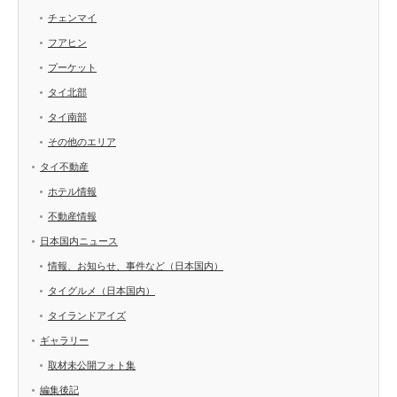
チェンマイ
フアヒン
プーケット
タイ北部
タイ南部
その他のエリア
タイ不動産
ホテル情報
不動産情報
日本国内ニュース
情報、お知らせ、事件など（日本国内）
タイグルメ（日本国内）
タイランドアイズ
ギャラリー
取材未公開フォト集
編集後記