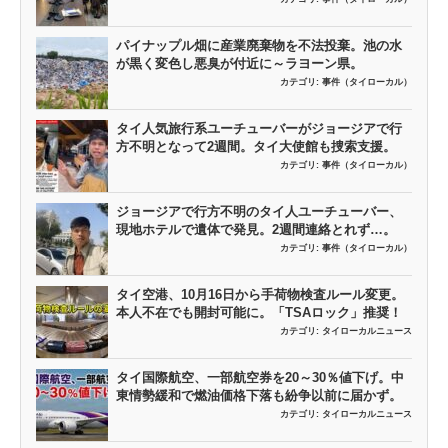
パイナップル畑に産業廃棄物を不法投棄。池の水
が黒く変色し悪臭が付近に～ラヨーン県。
カテゴリ:
事件（タイローカル）
タイ人気旅行系ユーチューバーがジョージアで行
方不明となって2週間。タイ大使館も捜索支援。
カテゴリ:
事件（タイローカル）
ジョージアで行方不明のタイ人ユーチューバー、
現地ホテルで遺体で発見。2週間連絡とれず…。
カテゴリ:
事件（タイローカル）
タイ空港、10月16日から手荷物検査ルール変更。
本人不在でも開封可能に。「TSAロック」推奨！
カテゴリ:
タイローカルニュース
タイ国際航空、一部航空券を20～30％値下げ。中
東情勢緩和で燃油価格下落も紛争以前に届かず。
カテゴリ:
タイローカルニュース