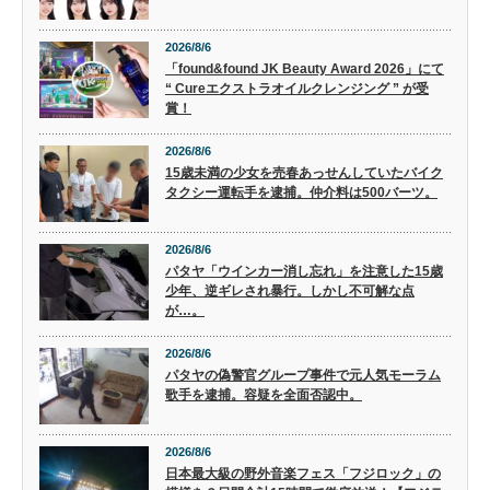
2026/8/6
「found&found JK Beauty Award 2026」にて
“ Cureエクストラオイルクレンジング ” が受
賞！
2026/8/6
15歳未満の少女を売春あっせんしていたバイク
タクシー運転手を逮捕。仲介料は500バーツ。
2026/8/6
パタヤ「ウインカー消し忘れ」を注意した15歳
少年、逆ギレされ暴行。しかし不可解な点
が…。
2026/8/6
パタヤの偽警官グループ事件で元人気モーラム
歌手を逮捕。容疑を全面否認中。
2026/8/6
日本最大級の野外音楽フェス「フジロック」の