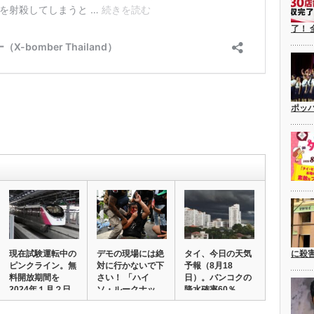
了！ 
ポッ
現在試験運転中の
デモの現場には絶
タイ、今日の天気
に殺
ピンクライン。無
対に行かないで下
予報（8月18
料開放期間を
さい！ 「ハイ
日）。バンコクの
2024年１月２日
ソ・ルークナッ
降水確率60％。
ま…
ト」…