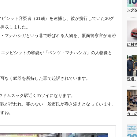
ングを
クピシット容疑者（31歳）を逮捕し、彼が携行していた30グ
を押収しました。
ツ・マナハシガという巷で呼ばれる人物を、覆面警察官が追跡
に対
、エクピシットの容姿が「ベンツ・マナハシガ」の人物像と
許可なく武器を所持した罪で起訴されています。
送還
TSウドムスック駅近くのソイになります。
撃戦が行われ、罪のない一般市民が巻き添えとなっています。
ですね。
う」