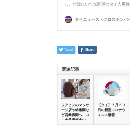
Tweet
Share
関連記事
フアヒンのマッサ
【タイ】７月３０
ージ店や幼稚園な
日の新型コロナウ
ど営業再開へ。コ
ィルス情報
ロナ患者減少の
た…