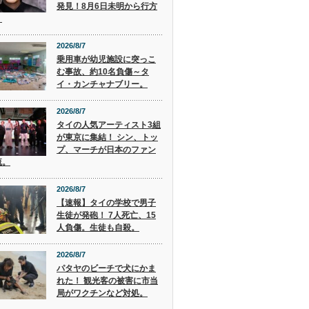
発見！8月6日未明から行方
。
2026/8/7
乗用車が幼児施設に突っこ
む事故、約10名負傷～タ
イ・カンチャナブリー。
2026/8/7
タイの人気アーティスト3組
が東京に集結！ シン、トッ
プ、マーチが日本のファン
流。
2026/8/7
【速報】タイの学校で男子
生徒が発砲！ 7人死亡、15
人負傷。生徒も自殺。
2026/8/7
パタヤのビーチで犬にかま
れた！ 観光客の被害に市当
局がワクチンなど対処。