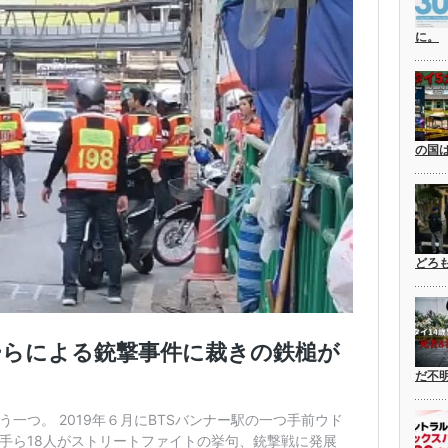
に。
の国
どろ
だ不