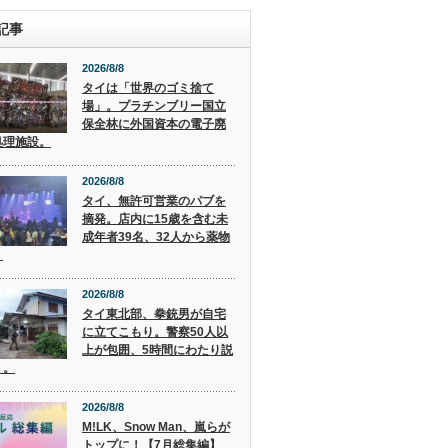
記事
2026/8/8
タイは「世界のゴミ捨て
場」。プラチンブリー国立
保全林に外国資本の電子廃
処理施設。
2026/8/8
タイ、無許可営業のパブを
摘発。店内に15歳を含む未
成年者39名、32人から薬物
。
2026/8/8
タイ東北部、拳銃男が自宅
に立てこもり。警察50人以
上が包囲、5時間にわたり説
く。
2026/8/8
M!LK、Snow Man、嵐らが
トップに！【7月総集編】