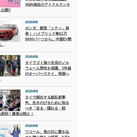
AWA独自のアイドルランキ
公開!!
2026/8/8
ホンダ、新型「シティ」発
表！ ハイブリッド車61万
9000バーツから。中国EV勢
抗。
2026/8/8
タイでゴミ漁り生活のノル
ウェー人男性を保護。3年超
のオーバーステイ、母国へ
。
2026/8/8
タイで頻出する銃乱射事
件。生きのびるために知る
べき「走る・隠れる・戦
の原則！最後は戦え！
2026/8/8
ワコール、母の日に愛を込