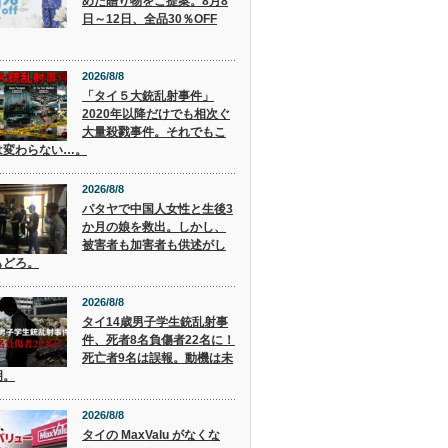
めた贈り物をご提案。8月8
日～12日、全品30％OFF
2026/8/8
「タイ５大銃乱射事件」
2020年以降だけでも相次ぐ
大量殺戮事件。それでもこ
は変わらない…。
2026/8/8
パタヤで中国人女性と生後3
か月の娘を救出。しかし、
被害者も加害者も供述がし
もどろ。
2026/8/8
タイ14歳男子学生銃乱射事
件、死者8名負傷者22名に！
死亡者9名は誤報。動機は未
明。
2026/8/8
タイの MaxValu がなくな