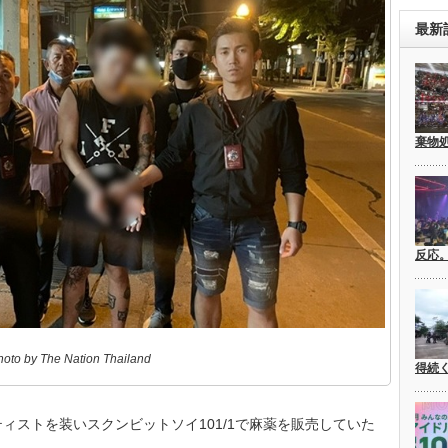
最新
棄物
反応
hoto by The Nation Thailand
得続
ィストを装いスクンビットソイ101/1で麻薬を販売していた