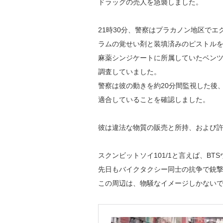
ドラッグの売人を急襲しました。
21時30分、警察はプラカノン地区でエ
ラムの覚せい剤と装填済みのピストル
麻薬シンジケートに所属していたベン
調査していました。
警察は彼の動きを約20分間監視した後
適合していることを確認しました。
彼は違法な物質の販売と所持、および
スクンビットソイ101/1と言えば、B
先日もバイクタクシー同士の抗争で銃
この周辺は、物騒なイメージしかない