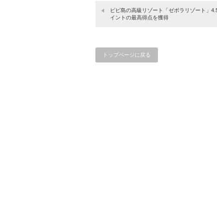
ピピ島の高級リゾート「ゼボラリゾート」4.5
イントの最高得点を獲得
トップページに戻る