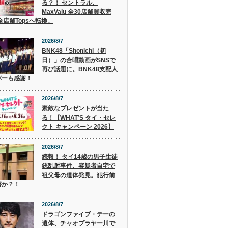
る？！ セントラル、
MaxValu 全30店舗買収完
全店舗Topsへ転換。
2026/8/7
BNK48「Shonichi（初
日）」の合唱動画がSNSで
再び話題に。BNK48支配人
パーも感謝！
2026/8/7
素敵なプレゼントが当た
る！【WHAT’S タイ・セレ
クト キャンペーン 2026】
2026/8/7
続報！ タイ14歳の男子生徒
銃乱射事件、容疑者自宅で
祖父母の遺体発見。犯行前
害か？！
2026/8/7
ドラゴンファイブ・テーの
遺体、チャオプラヤー川で