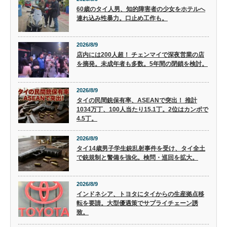
60歳のタイ人男、知的障害者の少女をホテルへ
連れ込み性暴力。口止め工作も。
2026/8/9
店内には200人超！ チェンマイで深夜営業の店
を摘発。未成年者も多数。5年間の閉鎖を検討。
2026/8/9
タイの民間銃保有率、ASEANで突出！ 推計
1034万丁、100人当たり15.1丁。2位はカンボで
4.5丁。
2026/8/9
タイ14歳男子学生銃乱射事件を受け、タイ全土
で銃規制と警備を強化。検問・巡回を拡大。
2026/8/9
インドネシア、トヨタにタイからの生産拠点移
転を要請。大型優遇策でサプライチェーン誘
致。