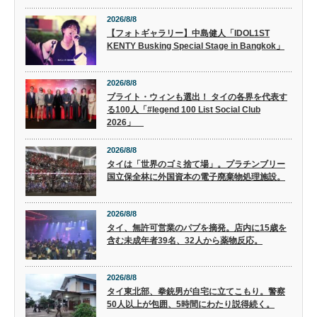
2026/8/8
【フォトギャラリー】中島健人「IDOL1ST
KENTY Busking Special Stage in Bangkok」
2026/8/8
ブライト・ウィンも選出！ タイの各界を代表す
る100人「#legend 100 List Social Club
2026」
2026/8/8
タイは「世界のゴミ捨て場」。プラチンブリー
国立保全林に外国資本の電子廃棄物処理施設。
2026/8/8
タイ、無許可営業のパブを摘発。店内に15歳を
含む未成年者39名、32人から薬物反応。
2026/8/8
タイ東北部、拳銃男が自宅に立てこもり。警察
50人以上が包囲、5時間にわたり説得続く。