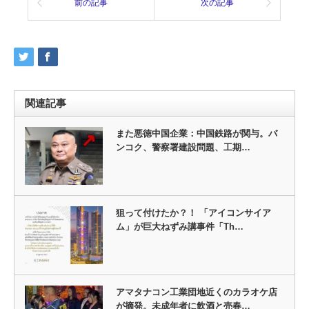
前の記事
次の記事
関連記事
また悪徳中国企業：中国鉄路が関与。バ
ンコク、警察署建設問題、工期…
狙って付けたか？！ 「アイコンサイア
ム」が巨大ねずみ講事件「Th…
アマタナコン工業団地近くのカラオケ店
が摘発。未成年者に飲酒と売春…