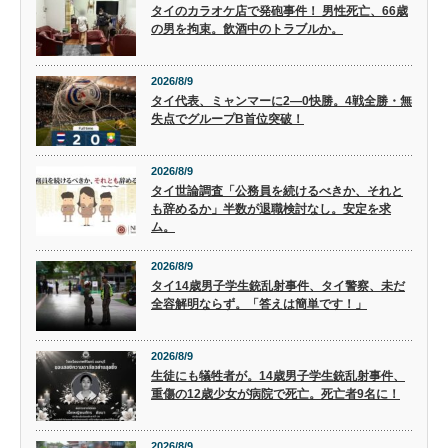
タイのカラオケ店で発砲事件！ 男性死亡、66歳
の男を拘束。飲酒中のトラブルか。
2026/8/9
タイ代表、ミャンマーに2―0快勝。4戦全勝・無
失点でグループB首位突破！
2026/8/9
タイ世論調査「公務員を続けるべきか、それと
も辞めるか」半数が退職検討なし。安定を求
ム。
2026/8/9
タイ14歳男子学生銃乱射事件、タイ警察、未だ
全容解明ならず。「答えは簡単です！」
2026/8/9
生徒にも犠牲者が。14歳男子学生銃乱射事件、
重傷の12歳少女が病院で死亡。死亡者9名に！
2026/8/9