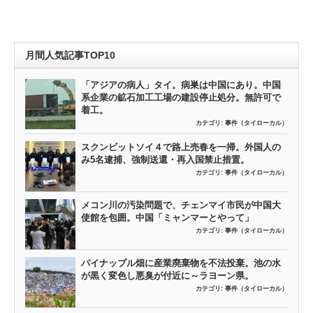
月間人気記事TOP10
「アジアの病人」タイ。病巣は中国にあり。中国
系企業の鉱石加工工場の建設停止処分。無許可で
着工。
カテゴリ:
事件（タイローカル）
スクンビットソイ４で路上売春を一掃。外国人の
み5名逮捕、強制送還・再入国禁止措置。
カテゴリ:
事件（タイローカル）
メコン川の汚染問題で、チェンマイ市民が中国大
使館を包囲。中国「ミャンマーとやって」
カテゴリ:
事件（タイローカル）
パイナップル畑に産業廃棄物を不法投棄。池の水
が黒く変色し悪臭が付近に～ラヨーン県。
カテゴリ:
事件（タイローカル）