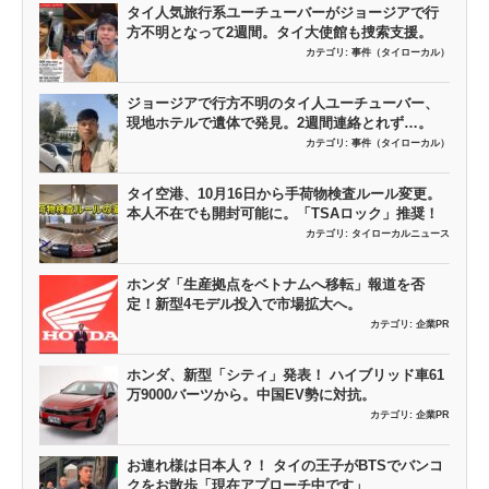
タイ人気旅行系ユーチューバーがジョージアで行
方不明となって2週間。タイ大使館も捜索支援。
カテゴリ:
事件（タイローカル）
ジョージアで行方不明のタイ人ユーチューバー、
現地ホテルで遺体で発見。2週間連絡とれず…。
カテゴリ:
事件（タイローカル）
タイ空港、10月16日から手荷物検査ルール変更。
本人不在でも開封可能に。「TSAロック」推奨！
カテゴリ:
タイローカルニュース
ホンダ「生産拠点をベトナムへ移転」報道を否
定！新型4モデル投入で市場拡大へ。
カテゴリ:
企業PR
ホンダ、新型「シティ」発表！ ハイブリッド車61
万9000バーツから。中国EV勢に対抗。
カテゴリ:
企業PR
お連れ様は日本人？！ タイの王子がBTSでバンコ
クをお散歩「現在アプローチ中です」