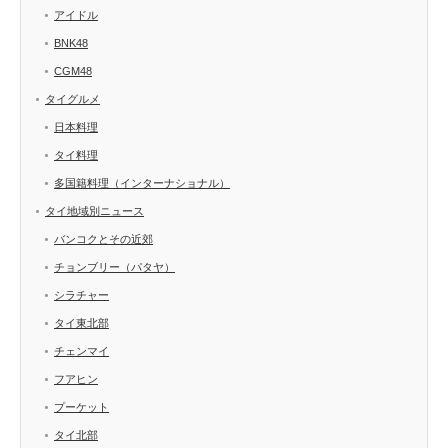
アイドル
BNK48
CGM48
タイグルメ
日本料理
タイ料理
多国籍料理（インターナショナル）
タイ地域別ニュース
バンコクとその近郊
チョンブリー（パタヤ）
シラチャー
タイ東北部
チェンマイ
フアヒン
プーケット
タイ北部