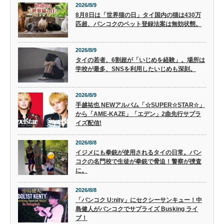
2026/8/9
8月8日は「世界猫の日」タイ国内の猫は430万
匹超、バンコクのペット登録法案は無効状態。
2026/8/9
タイの若者、6割超が「いじめを経験」。場所は
学校が最多、SNSを利用したいじめも深刻。
2026/8/9
手越祐也 NEWアルバム「☆SUPER☆STAR☆」
から「AME-KAZE」「エデン」2曲先行サプラ
イズ配信!
2026/8/8
イジメにも拳銃が使用されるタイの日常。バン
コクの名門校で生徒が拳銃で脅迫！警察が捜査
に。
2026/8/8
「バンコク U:nity」にセクシーサンキュー！中
島健人がバンコクでサプライズ Busking ライ
ブ！