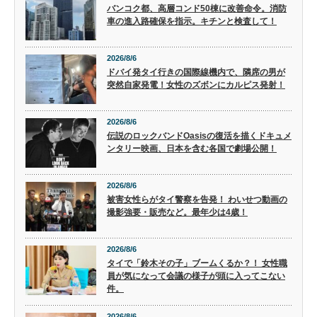
バンコク都、高層コンド50棟に改善命令。消防
車の進入路確保を指示。キチンと検査して！
2026/8/6
ドバイ発タイ行きの国際線機内で、隣席の男が
突然自家発電！女性のズボンにカルピス発射！
2026/8/6
伝説のロックバンドOasisの復活を描くドキュメ
ンタリー映画、日本を含む各国で劇場公開！
2026/8/6
被害女性らがタイ警察を告発！ わいせつ動画の
撮影強要・販売など。最年少は4歳！
2026/8/6
タイで「鈴木その子」ブームくるか？！ 女性職
員が気になって会議の様子が頭に入ってこない
件。
2026/8/6