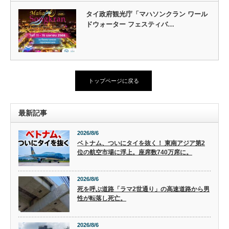
タイ政府観光庁「マハソンクラン ワール
ドウォーター フェスティバ…
トップページに戻る
最新記事
2026/8/6
ベトナム、ついにタイを抜く！ 東南アジア第2
位の航空市場に浮上。座席数740万席に。
2026/8/6
死を呼ぶ道路「ラマ2世通り」の高速道路から男
性が転落し死亡。
2026/8/6