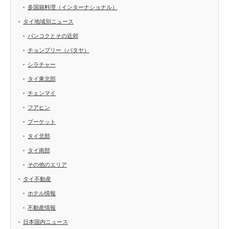
多国籍料理（インターナショナル）
タイ地域別ニュース
バンコクとその近郊
チョンブリー（パタヤ）
シラチャー
タイ東北部
チェンマイ
フアヒン
プーケット
タイ北部
タイ南部
その他のエリア
タイ不動産
ホテル情報
不動産情報
日本国内ニュース