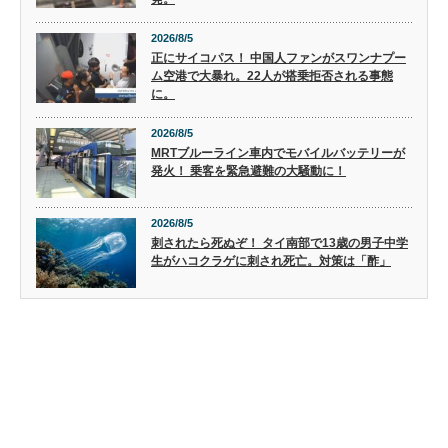
2026/8/5
正にサイコパス！ 中国人ファンがスワンナプー
ム空港で大暴れ。22人が搭乗拒否される事態
に。
2026/8/5
MRTブルーライン車内でモバイルバッテリーが
発火！ 乗客を緊急避難の大騒動に！
2026/8/5
刺されたら死ぬぞ！ タイ南部で13歳の男子中学
生がハコクラゲに刺され死亡。対策は「酢」