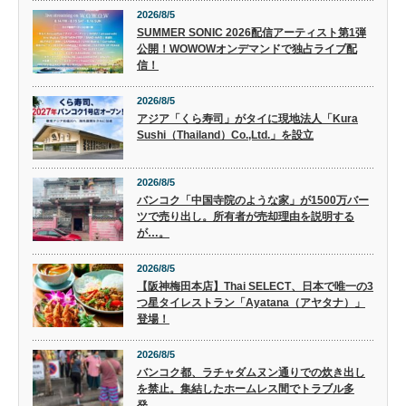
2026/8/5
SUMMER SONIC 2026配信アーティスト第1弾
公開！WOWOWオンデマンドで独占ライブ配
信！
2026/8/5
アジア「くら寿司」がタイに現地法人「Kura
Sushi（Thailand）Co.,Ltd.」を設立
2026/8/5
バンコク「中国寺院のような家」が1500万バー
ツで売り出し。所有者が売却理由を説明する
が…。
2026/8/5
【阪神梅田本店】Thai SELECT、日本で唯一の3
つ星タイレストラン「Ayatana（アヤタナ）」
登場！
2026/8/5
バンコク都、ラチャダムヌン通りでの炊き出し
を禁止。集結したホームレス間でトラブル多
発。