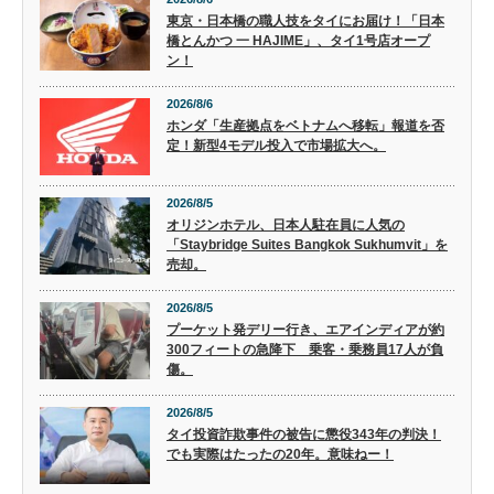
東京・日本橋の職人技をタイにお届け！「日本
橋とんかつ 一 HAJIME」、タイ1号店オープ
ン！
2026/8/6
ホンダ「生産拠点をベトナムへ移転」報道を否
定！新型4モデル投入で市場拡大へ。
2026/8/5
オリジンホテル、日本人駐在員に人気の
「Staybridge Suites Bangkok Sukhumvit」を
売却。
2026/8/5
プーケット発デリー行き、エアインディアが約
300フィートの急降下 乗客・乗務員17人が負
傷。
2026/8/5
タイ投資詐欺事件の被告に懲役343年の判決！
でも実際はたったの20年。意味ねー！