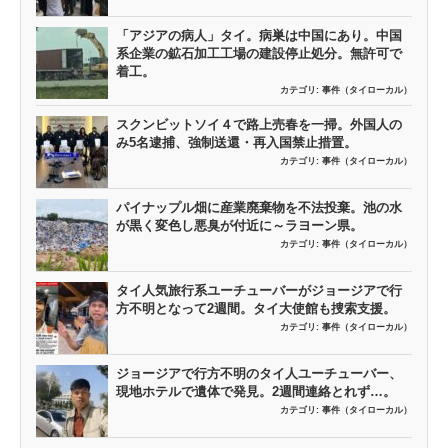
「アジアの病人」タイ。病巣は中国にあり。中国
系企業の鉱石加工工場の建設停止処分。無許可で
着工。
カテゴリ:
事件（タイローカル）
スクンビットソイ４で路上売春を一掃。外国人の
み5名逮捕、強制送還・再入国禁止措置。
カテゴリ:
事件（タイローカル）
パイナップル畑に産業廃棄物を不法投棄。池の水
が黒く変色し悪臭が付近に～ラヨーン県。
カテゴリ:
事件（タイローカル）
タイ人気旅行系ユーチューバーがジョージアで行
方不明となって2週間。タイ大使館も捜索支援。
カテゴリ:
事件（タイローカル）
ジョージアで行方不明のタイ人ユーチューバー、
現地ホテルで遺体で発見。2週間連絡とれず…。
カテゴリ:
事件（タイローカル）