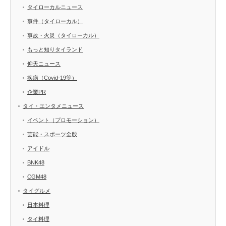
タイローカルニュース
事件（タイローカル）
事故・火災（タイローカル）
もっと知りタイランド
仰天ニュース
疾病（Covid-19等）
企業PR
タイ・エンタメニュース
イベント（プロモーション）
芸能・スポーツ全般
アイドル
BNK48
CGM48
タイグルメ
日本料理
タイ料理