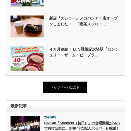
新店『スシロー』メガバンナー店オープ
ンしました！ 「喫茶スシロー…
４カ月連続！ BTS戦勝記念塔駅『センチ
ュリー・ザ・ムービープラ…
トップページに戻る
最新記事
2026/8/7
BNK48「Shonichi（初日）」の合唱動画がSNS
で再び話題に。BNK48支配人ポッパーも感謝！