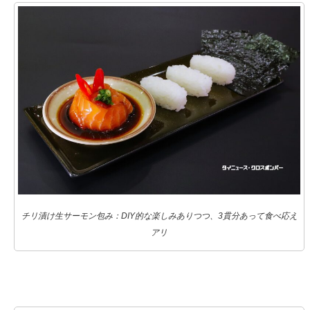
チリ漬け生サーモン包み：DIY的な楽しみありつつ、3貫分あって食べ応え
アリ