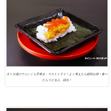
大トロ漬けウニいくら手巻き：マストトライ！よく考えたら絶対お得！食べ
たらリピる人、続出！