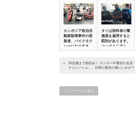
カンボジア政治活
タイは前科者の警
動家殺害事件の容
備員を雇用すると
疑者、バイクタク
罰則があります。
シーになりすま
コンドミニアム
し…
入…
50店舗まで秒読み！ スシロー47番目の支店
ナコンパトム」。日帰り観光の後にいかが？
トップページに戻る