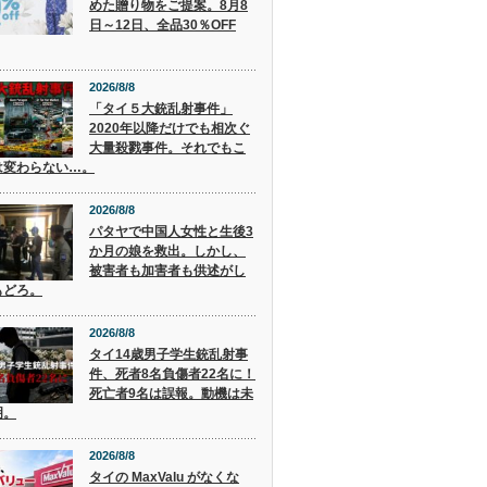
めた贈り物をご提案。8月8
日～12日、全品30％OFF
2026/8/8
「タイ５大銃乱射事件」
2020年以降だけでも相次ぐ
大量殺戮事件。それでもこ
は変わらない…。
2026/8/8
パタヤで中国人女性と生後3
か月の娘を救出。しかし、
被害者も加害者も供述がし
もどろ。
2026/8/8
タイ14歳男子学生銃乱射事
件、死者8名負傷者22名に！
死亡者9名は誤報。動機は未
明。
2026/8/8
タイの MaxValu がなくな