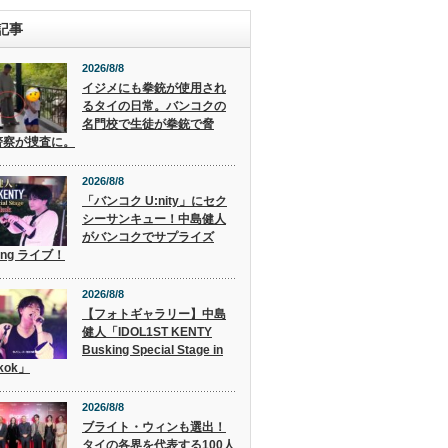
記事
2026/8/8
イジメにも拳銃が使用され
るタイの日常。バンコクの
名門校で生徒が拳銃で脅
警察が捜査に。
2026/8/8
「バンコク U:nity」にセク
シーサンキュー！中島健人
がバンコクでサプライズ
ing ライブ！
2026/8/8
【フォトギャラリー】中島
健人「IDOL1ST KENTY
Busking Special Stage in
kok」
2026/8/8
ブライト・ウィンも選出！
タイの各界を代表する100人