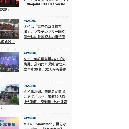
「#legend 100 List Social
 2026」
2026/8/8
タイは「世界のゴミ捨て
場」。プラチンブリー国立
保全林に外国資本の電子廃
処理施設。
2026/8/8
タイ、無許可営業のパブを
摘発。店内に15歳を含む未
成年者39名、32人から薬物
。
2026/8/8
タイ東北部、拳銃男が自宅
に立てこもり。警察50人以
上が包囲、5時間にわたり説
く。
2026/8/8
M!LK、Snow Man、嵐らが