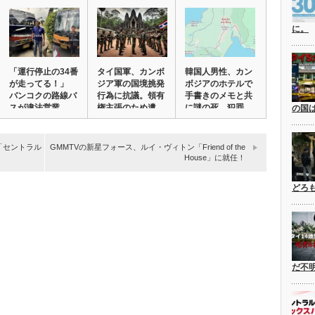
に。
「運行停止の34番
タイ国軍、カンボ
韓国人男性、カン
が走ってる！」
ジア軍の国境挑発
ボジアのホテルで
バンコクの路線バ
行為に抗議。領有
手書きのメモと共
スが違法営業。…
権主張のため遺
に謎の死。犯罪
の国
跡…
組…
「セントラル
GMMTVの新星フォース、ルイ・ヴィトン「Friend of the
House」に就任！
どろ
だ不