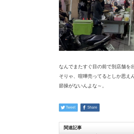
なんでまたすぐ目の前で別店舗を
そりゃ、喧嘩売ってるとしか思え
節操がないんよな～。
Tweet
Share
関連記事