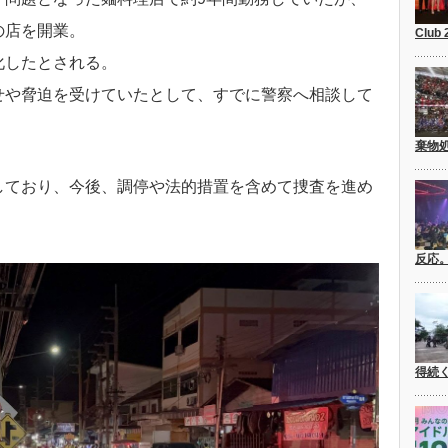
の店を開業。
Club
化したとされる。
せや脅迫を受けていたとして、すでに警察へ相談して
棄物
しており、今後、調停や法的措置を含めて捜査を進め
反応
得続