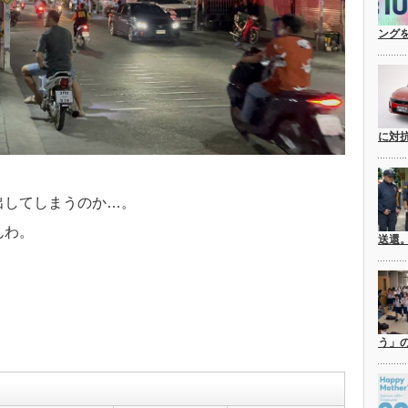
ングを
に対
出してしまうのか…。
んわ。
送還
う」