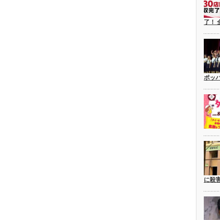
了！ 
ポッ
に殺