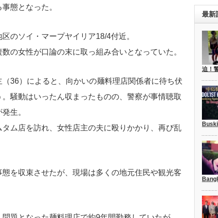
る事態となった。
最新
区のソイ・マープヤイリア18/4付近。
複数の女性が口論の末に取っ組み合いとなっていた。
迫！
（36）によると、向かいの麺料理店関係者に待ち伏
う。騒動はいったん収まったものの、警察が事情聴取
が発生。
Busk
ムタム店を訪れ、女性店主の夫に殴りかかり、再び乱
事態を収束させたが、現場は多くの地元住民や観光客
Bang
。
、問題となった麺料理店で約9年間勤務していたが、