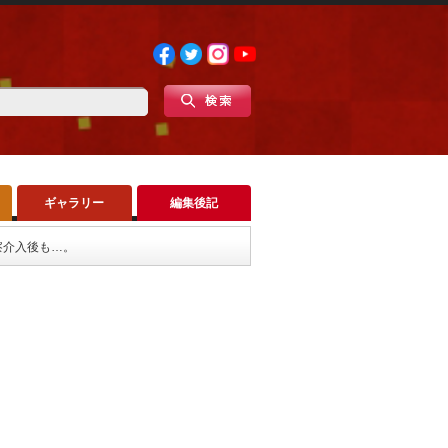
ギャラリー
編集後記
察介入後も…。