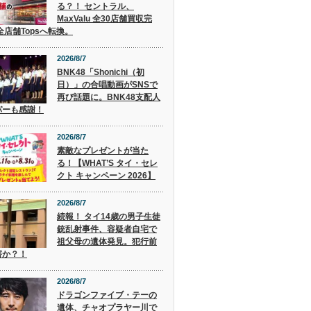
る？！ セントラル、
MaxValu 全30店舗買収完
全店舗Topsへ転換。
2026/8/7
BNK48「Shonichi（初
日）」の合唱動画がSNSで
再び話題に。BNK48支配人
パーも感謝！
2026/8/7
素敵なプレゼントが当た
る！【WHAT’S タイ・セレ
クト キャンペーン 2026】
2026/8/7
続報！ タイ14歳の男子生徒
銃乱射事件、容疑者自宅で
祖父母の遺体発見。犯行前
害か？！
2026/8/7
ドラゴンファイブ・テーの
遺体、チャオプラヤー川で