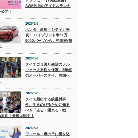
トップに！【7月総集編】
AWA独自のアイドルランキ
公開!!
2026/8/8
ホンダ、新型「シティ」発
表！ ハイブリッド車61万
9000バーツから。中国EV勢
抗。
2026/8/8
タイでゴミ漁り生活のノル
ウェー人男性を保護。3年超
のオーバーステイ、母国へ
。
2026/8/8
タイで頻出する銃乱射事
件。生きのびるために知る
べき「走る・隠れる・戦
の原則！最後は戦え！
2026/8/8
ワコール、母の日に愛を込