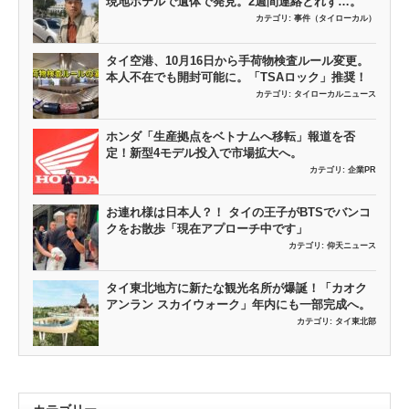
現地ホテルで遺体で発見。2週間連絡とれず…。
カテゴリ:
事件（タイローカル）
タイ空港、10月16日から手荷物検査ルール変更。
本人不在でも開封可能に。「TSAロック」推奨！
カテゴリ:
タイローカルニュース
ホンダ「生産拠点をベトナムへ移転」報道を否
定！新型4モデル投入で市場拡大へ。
カテゴリ:
企業PR
お連れ様は日本人？！ タイの王子がBTSでバンコ
クをお散歩「現在アプローチ中です」
カテゴリ:
仰天ニュース
タイ東北地方に新たな観光名所が爆誕！「カオク
アンラン スカイウォーク」年内にも一部完成へ。
カテゴリ:
タイ東北部