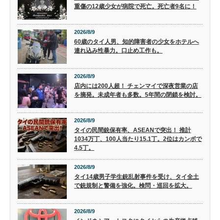
重傷の12歳少女が病院で死亡。死亡者9名に！
2026/8/9
60歳のタイ人男、知的障害者の少女をホテルへ
連れ込み性暴力。口止め工作も。
2026/8/9
店内には200人超！ チェンマイで深夜営業の店
を摘発。未成年者も多数。5年間の閉鎖を検討。
2026/8/9
タイの民間銃保有率、ASEANで突出！ 推計
1034万丁、100人当たり15.1丁。2位はカンボで
4.5丁。
2026/8/9
タイ14歳男子学生銃乱射事件を受け、タイ全土
で銃規制と警備を強化。検問・巡回を拡大。
2026/8/9