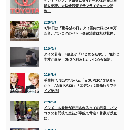
インドネシア、トヨタにタイからの生産拠点移
転を要請。大型優遇策でサプライチェーン誘
致。
2026/8/9
8月8日は「世界猫の日」タイ国内の猫は430万
匹超、バンコクのペット登録法案は無効状態。
2026/8/9
タイの若者、6割超が「いじめを経験」。場所は
学校が最多、SNSを利用したいじめも深刻。
2026/8/9
手越祐也 NEWアルバム「☆SUPER☆STAR☆」
から「AME-KAZE」「エデン」2曲先行サプラ
イズ配信!
2026/8/8
イジメにも拳銃が使用されるタイの日常。バン
コクの名門校で生徒が拳銃で脅迫！警察が捜査
に。
2026/8/8