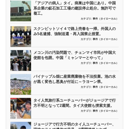
「アジアの病人」タイ。病巣は中国にあり。中国
系企業の鉱石加工工場の建設停止処分。無許可で
着工。
カテゴリ:
事件（タイローカル）
スクンビットソイ４で路上売春を一掃。外国人の
み5名逮捕、強制送還・再入国禁止措置。
カテゴリ:
事件（タイローカル）
メコン川の汚染問題で、チェンマイ市民が中国大
使館を包囲。中国「ミャンマーとやって」
カテゴリ:
事件（タイローカル）
パイナップル畑に産業廃棄物を不法投棄。池の水
が黒く変色し悪臭が付近に～ラヨーン県。
カテゴリ:
事件（タイローカル）
タイ人気旅行系ユーチューバーがジョージアで行
方不明となって2週間。タイ大使館も捜索支援。
カテゴリ:
事件（タイローカル）
ジョージアで行方不明のタイ人ユーチューバー、