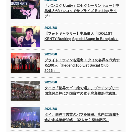
「バンコク U:nity」にセクシーサンキュー！中
島健人がバンコクでサプライズ Busking ライ
ブ！
2026/8/8
【フォトギャラリー】中島健人「IDOL1ST
KENTY Busking Special Stage in Bangkok」
2026/8/8
ブライト・ウィンも選出！ タイの各界を代表す
る100人「#legend 100 List Social Club
2026」
2026/8/8
タイは「世界のゴミ捨て場」。プラチンブリー
国立保全林に外国資本の電子廃棄物処理施設。
2026/8/8
タイ、無許可営業のパブを摘発。店内に15歳を
含む未成年者39名、32人から薬物反応。