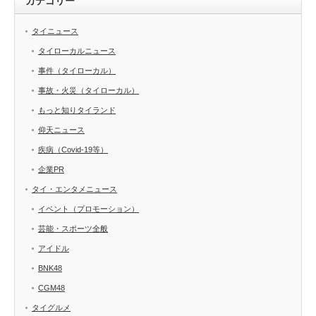
カテゴリー
タイニュース
タイローカルニュース
事件（タイローカル）
事故・火災（タイローカル）
もっと知りタイランド
仰天ニュース
疾病（Covid-19等）
企業PR
タイ・エンタメニュース
イベント（プロモーション）
芸能・スポーツ全般
アイドル
BNK48
CGM48
タイグルメ