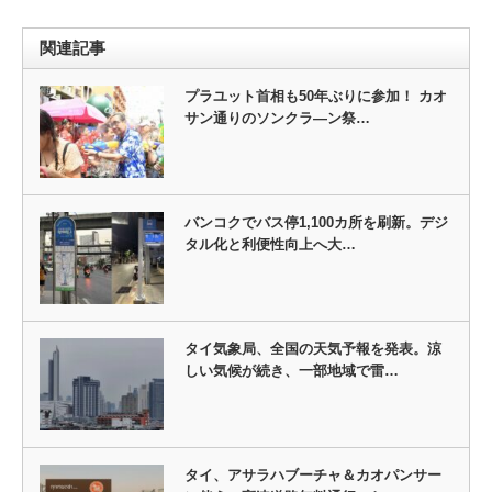
関連記事
プラユット首相も50年ぶりに参加！ カオ
サン通りのソンクラ―ン祭…
バンコクでバス停1,100カ所を刷新。デジ
タル化と利便性向上へ大…
タイ気象局、全国の天気予報を発表。涼
しい気候が続き、一部地域で雷…
タイ、アサラハブーチャ＆カオパンサー