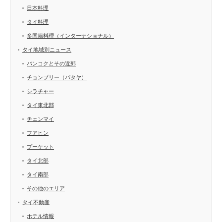
日本料理
タイ料理
多国籍料理（インターナショナル）
タイ地域別ニュース
バンコクとその近郊
チョンブリー（パタヤ）
シラチャー
タイ東北部
チェンマイ
フアヒン
プーケット
タイ北部
タイ南部
その他のエリア
タイ不動産
ホテル情報