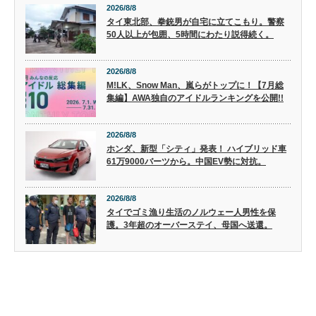
2026/8/8
タイ東北部、拳銃男が自宅に立てこもり。警察
50人以上が包囲、5時間にわたり説得続く。
2026/8/8
M!LK、Snow Man、嵐らがトップに！【7月総
集編】AWA独自のアイドルランキングを公開!!
2026/8/8
ホンダ、新型「シティ」発表！ ハイブリッド車
61万9000バーツから。中国EV勢に対抗。
2026/8/8
タイでゴミ漁り生活のノルウェー人男性を保
護。3年超のオーバーステイ、母国へ送還。