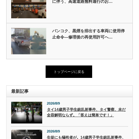
に伴う、高速道路無料通行のお…
バンコク、黒煙を排出する車両に使用停
止命令—修理後の再使用許可へ…
トップページに戻る
最新記事
2026/8/9
タイ14歳男子学生銃乱射事件、タイ警察、未だ
全容解明ならず。「答えは簡単です！」
2026/8/9
生徒にも犠牲者が。14歳男子学生銃乱射事件、