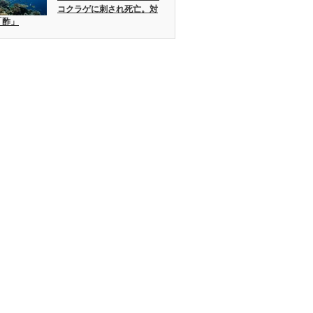
コクラゲに刺され死亡。対
「酢」