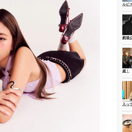
ルピ
劇場
歳！
入っ