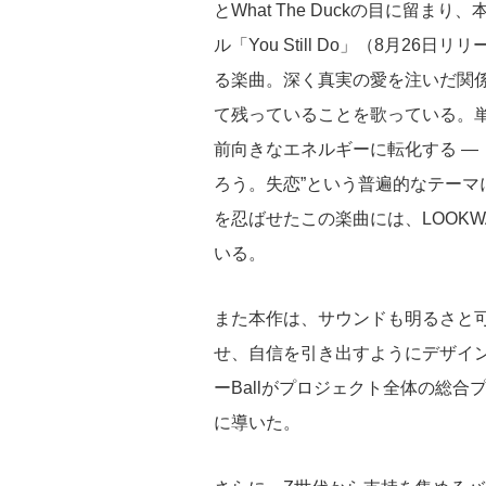
とWhat The Duckの目に留
ル「You Still Do」（8月
る楽曲。深く真実の愛を注いだ関
て残っていることを歌っている。
前向きなエネルギーに転化する ― 
ろう。失恋”という普遍的なテー
を忍ばせたこの楽曲には、LOOK
いる。
また本作は、サウンドも明るさと
せ、自信を引き出すようにデザイン
ーBallがプロジェクト全体の総合
に導いた。