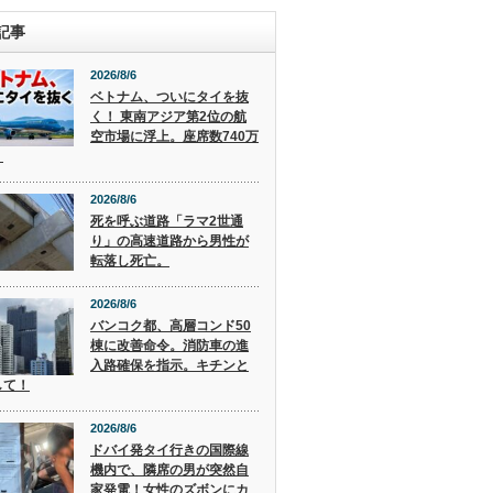
記事
2026/8/6
ベトナム、ついにタイを抜
く！ 東南アジア第2位の航
空市場に浮上。座席数740万
。
2026/8/6
死を呼ぶ道路「ラマ2世通
り」の高速道路から男性が
転落し死亡。
2026/8/6
バンコク都、高層コンド50
棟に改善命令。消防車の進
入路確保を指示。キチンと
して！
2026/8/6
ドバイ発タイ行きの国際線
機内で、隣席の男が突然自
家発電！女性のズボンにカ