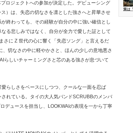
まり、本プロジェクトへの参加が決定した。デビューシング
策は
26日リリース）は、失恋の切なさを凛とした強さへと昇華させ
係が終わっても、その経験が自分の中に強い確信とし
単なる悲しみではなく、自分が全力で愛した証として
まさに Z 世代の心に響く「失恋ソング」と言えるだ
マに、切なさの中に軽やかさと、ほんの少しの意地悪さ
WAIらしいチャーミングさと芯のある強さが息づいて
可愛らしさをベースにしつつ、クールな一面を忍ば
されている。タイの大人気バンドSCRUBBのメンバ
プロデュースを担当し、LOOKWAIの表現を一から丁寧