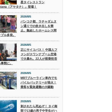
星タイレストラン
atana（アヤタナ）」登場！
2026/8/5
バンコク都、ラチャダムヌ
ン通りでの炊き出しを禁
止。集結したホームレス間
ラブル多発。
2026/8/5
正にサイコパス！ 中国人フ
ァンがスワンナプーム空港
で大暴れ。22人が搭乗拒否
る事態に。
2026/8/5
MRTブルーライン車内でモ
バイルバッテリーが発火！
乗客を緊急避難の大騒動
2026/8/5
刺されたら死ぬぞ！ タイ南
部で13歳の男子中学生がハ