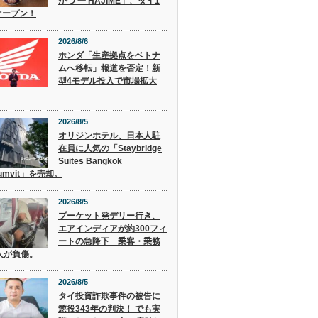
かつ 一 HAJIME」、タイ1
オープン！
2026/8/6
ホンダ「生産拠点をベトナ
ムへ移転」報道を否定！新
型4モデル投入で市場拡大
2026/8/5
オリジンホテル、日本人駐
在員に人気の「Staybridge
Suites Bangkok
humvit」を売却。
2026/8/5
プーケット発デリー行き、
エアインディアが約300フィ
ートの急降下 乗客・乗務
人が負傷。
2026/8/5
タイ投資詐欺事件の被告に
懲役343年の判決！ でも実