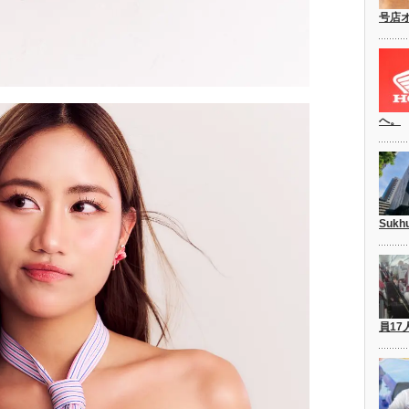
号店
へ。
Suk
員17