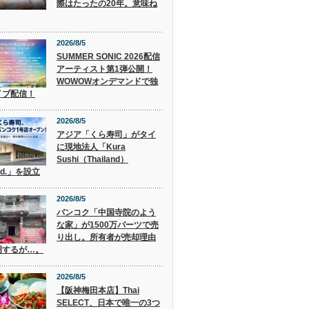
際はたったの20年。意味ね
2026/8/5
SUMMER SONIC 2026配信
アーティスト第1弾公開！
WOWOWオンデマンドで独
イブ配信！
2026/8/5
アジア「くら寿司」がタイ
に現地法人「Kura
Sushi（Thailand）
Ltd.」を設立
2026/8/5
バンコク「中国寺院のよう
な家」が1500万バーツで売
り出し。所有者が売却理由
明するが…。
2026/8/5
【阪神梅田本店】Thai
SELECT、日本で唯一の3つ