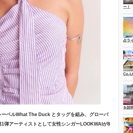
ー！
占ラ
Co.,
を説
ルWhat The Duck とタッグを組み、グローバ
1弾アーティストとして女性シンガーLOOKWAIが8