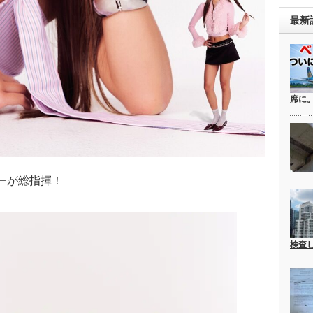
最新
席に
バーが総指揮！
検査