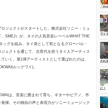
「Ay
プロジェクトがスタートした。株式会社ソニー・ミュ
でト
SMEJ）が、タイの人気音楽レーベルWHAT THE
TD) とタッグを組み、タイ発として初となるグローバル・
ロジェクトを通じて、次世代を担うタイ人アーティス
していく。第1弾アーティストとして選ばれたのは、
され
KWAI(ルックワイ)。
に！
OKWAIは、音楽に囲まれて育ち、ギターやピアノ、作
を発揮。その独自の声と表現力がソニーミュージック