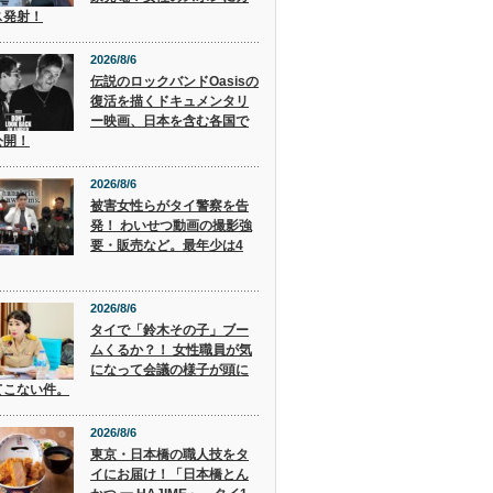
ス発射！
2026/8/6
伝説のロックバンドOasisの
復活を描くドキュメンタリ
ー映画、日本を含む各国で
公開！
2026/8/6
被害女性らがタイ警察を告
発！ わいせつ動画の撮影強
要・販売など。最年少は4
2026/8/6
タイで「鈴木その子」ブー
ムくるか？！ 女性職員が気
になって会議の様子が頭に
てこない件。
2026/8/6
東京・日本橋の職人技をタ
イにお届け！「日本橋とん