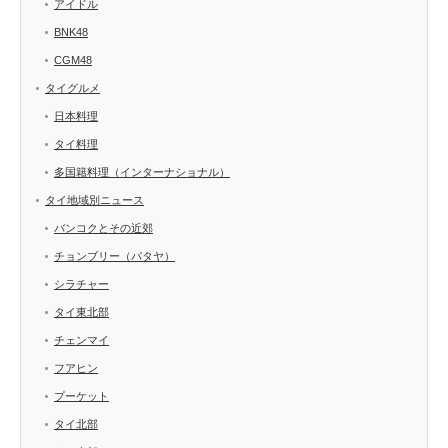
アイドル
BNK48
CGM48
タイグルメ
日本料理
タイ料理
多国籍料理（インターナショナル）
タイ地域別ニュース
バンコクとその近郊
チョンブリー（パタヤ）
シラチャー
タイ東北部
チェンマイ
フアヒン
プーケット
タイ北部