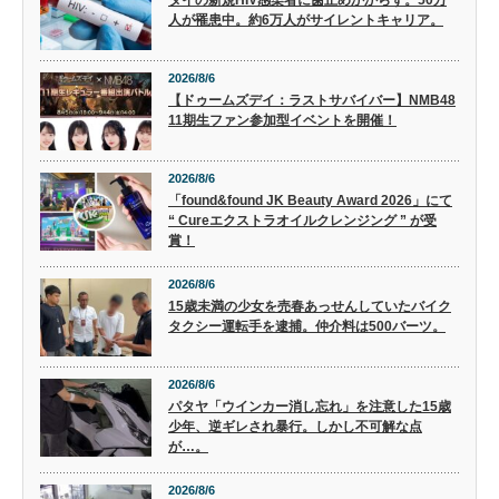
タイの新規HIV感染者に歯止めかからず。50万
人が罹患中。約6万人がサイレントキャリア。
2026/8/6
【ドゥームズデイ：ラストサバイバー】NMB48
11期生ファン参加型イベントを開催！
2026/8/6
「found&found JK Beauty Award 2026」にて
“ Cureエクストラオイルクレンジング ” が受
賞！
2026/8/6
15歳未満の少女を売春あっせんしていたバイク
タクシー運転手を逮捕。仲介料は500バーツ。
2026/8/6
パタヤ「ウインカー消し忘れ」を注意した15歳
少年、逆ギレされ暴行。しかし不可解な点
が…。
2026/8/6