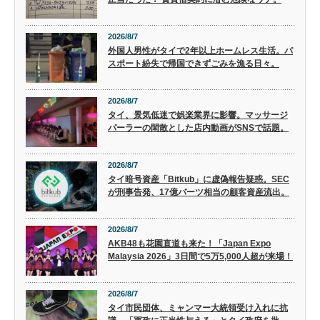
2026/8/7
外国人男性がタイで2年以上ホームレス生活。パ
スポート紛失で帰国できずごみを漁る日々。
2026/8/7
タイ、景気低迷で娯楽業界に影響。マッサージ
パーラーの閑散とした店内動画がSNSで話題。
2026/8/7
タイ暗号資産「Bitkub」に虚偽報告疑惑。SEC
が刑事告発、17億バーツ相当の顧客資産流出。
2026/8/7
AKB48も花園直道も来た！「Japan Expo
Malaysia 2026」3日間で5万5,000人超が来場！
2026/8/7
タイ市民団体、ミャンマー大統領受け入れに抗