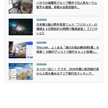
パタヤの偽警官グループ事件で元人気モーラム
歌手を逮捕。容疑を全面否認中。
2026/8/6
日本最大級の野外音楽フェス「フジロック」の
模様を３日間合計15時間で徹底放送！【フジテ
レビ】
2026/8/6
Trip.com、よくある「旅のお悩み解決術6選」を
発表！ AI旅行アシストで旅行をもっと快適に。
2026/8/6
タイが一位に！ アゴダ、2026年夏に欧州旅行者
から人気を集めるアジア旅行先ランキング。