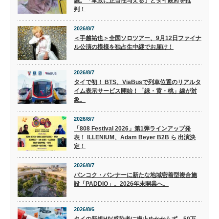
議。「軍政に正当性与える」とタイ政府を批
判！
2026/8/7
＜手越祐也＞全国ソロツアー、9月12日ファイナ
ル公演の模様を独占生中継でお届け！
2026/8/7
タイで初！ BTS、ViaBusで列車位置のリアルタ
イム表示サービス開始！「緑・黄・桃」線が対
象。
2026/8/7
「808 Festival 2026」第1弾ラインアップ発
表！ ILLENIUM、Adam Beyer B2B ら 出演決
定！
2026/8/7
バンコク・バンナーに新たな地域密着型複合施
設「PADDIO」。2026年末開業へ。
2026/8/6