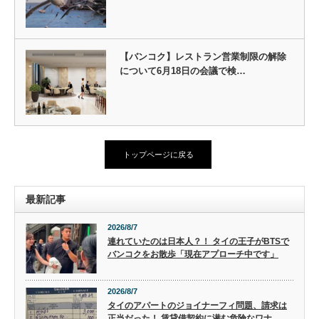
【バンコク】レストラン営業制限の解除
について6月18日の会議で検…
トップページに戻る
最新記事
2026/8/7
連れていたのは日本人？！ タイの王子がBTSで
バンコクをお散歩「現在アプローチ中です」
2026/8/7
タイのアパートのジョイナーフィ問題、請求は
正当だった！ 賃貸借契約に潜む危険なワナ。