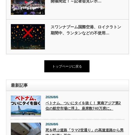
開催間近！～記者会見レポ…
スワンナプーム国際空港、ロイクラトン
期間中、ランタンなどの不使用…
トップページに戻る
最新記事
2026/8/6
ベトナム、ついにタイを抜く！ 東南アジア第2
位の航空市場に浮上。座席数740万席に。
2026/8/6
死を呼ぶ道路「ラマ2世通り」の高速道路から男