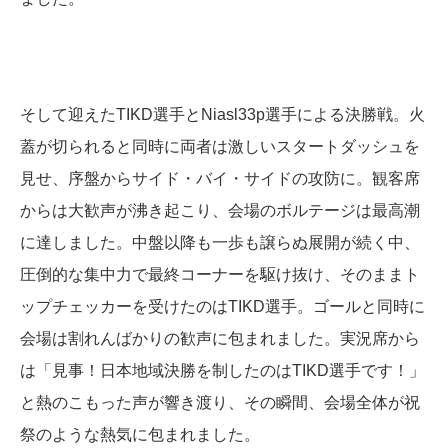
そして迎えたTIKD選手とNiasl33p選手による決勝戦。火
蓋が切られると同時に両者は激しいスタートダッシュを
見せ、序盤からサイド・バイ・サイドの攻防に。観客席
からは大歓声が沸き起こり、会場のボルテージは最高潮
に達しました。中盤以降も一歩も譲らぬ展開が続く中、
圧倒的な集中力で最終コーナーを駆け抜け、そのままト
ップチェッカーを受けたのはTIKD選手。ゴールと同時に
会場は割れんばかりの歓声に包まれました。実況席から
は「見事！日本地域決勝を制したのはTIKD選手です！」
と熱のこもった声が響き渡り、その瞬間、会場全体が祝
祭のような熱気に包まれました。