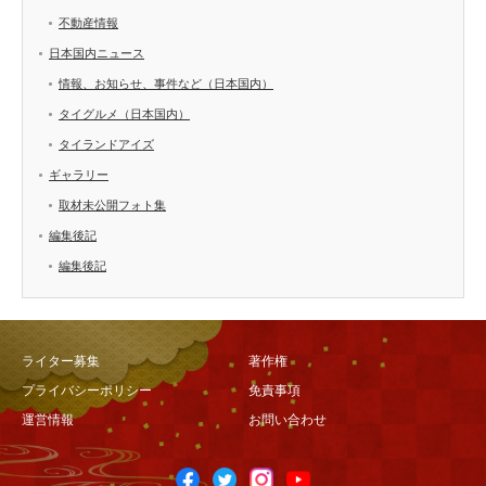
不動産情報
日本国内ニュース
情報、お知らせ、事件など（日本国内）
タイグルメ（日本国内）
タイランドアイズ
ギャラリー
取材未公開フォト集
編集後記
編集後記
ライター募集
著作権
プライバシーポリシー
免責事項
運営情報
お問い合わせ