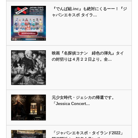
『でんぱ組.inc』も絶対にくるーー！『ジ
ャパンエキスポ タイラ…
映画『名探偵コナン 緋色の弾丸』タイ
の封切りは４月２２日より。全…
元少女時代・ジェシカの帰還です。
「Jessica Concert…
「ジャパンエキスポ・タイランド2022」