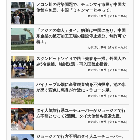
メコン川の汚染問題で、チェンマイ市民が中国大
使館を包囲。中国「ミャンマーとやって」
カテゴリ:
事件（タイローカル）
「アジアの病人」タイ。病巣は中国にあり。中国
系企業の鉱石加工工場の建設停止処分。無許可で
着工。
カテゴリ:
事件（タイローカル）
スクンビットソイ４で路上売春を一掃。外国人の
み5名逮捕、強制送還・再入国禁止措置。
カテゴリ:
事件（タイローカル）
パイナップル畑に産業廃棄物を不法投棄。池の水
が黒く変色し悪臭が付近に～ラヨーン県。
カテゴリ:
事件（タイローカル）
タイ人気旅行系ユーチューバーがジョージアで行
方不明となって2週間。タイ大使館も捜索支援。
カテゴリ:
事件（タイローカル）
ジョージアで行方不明のタイ人ユーチューバー、