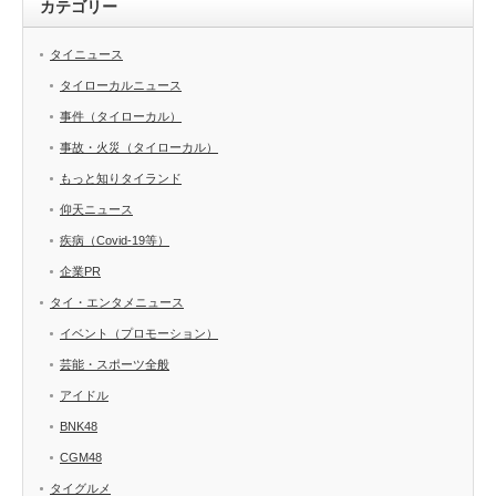
カテゴリー
タイニュース
タイローカルニュース
事件（タイローカル）
事故・火災（タイローカル）
もっと知りタイランド
仰天ニュース
疾病（Covid-19等）
企業PR
タイ・エンタメニュース
イベント（プロモーション）
芸能・スポーツ全般
アイドル
BNK48
CGM48
タイグルメ