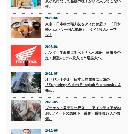
員が気になって会議の様子が頭に入ってこない
件。
2026/8/6
東京・日本橋の職人技をタイにお届け！「日本
橋とんかつ 一 HAJIME」、タイ1号店オープ
ン！
2026/8/6
ホンダ「生産拠点をベトナムへ移転」報道を否
定！新型4モデル投入で市場拡大へ。
2026/8/5
オリジンホテル、日本人駐在員に人気の
「Staybridge Suites Bangkok Sukhumvit」を
売却。
2026/8/5
プーケット発デリー行き、エアインディアが約
300フィートの急降下 乗客・乗務員17人が負
傷。
2026/8/5