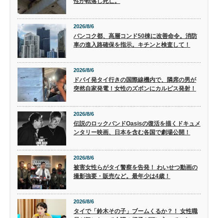
性が転落し死亡。
2026/8/6
バンコク都、高層コンド50棟に改善命令。消防
車の進入路確保を指示。キチンと検査して！
2026/8/6
ドバイ発タイ行きの国際線機内で、隣席の男が
突然自家発電！女性のズボンにカルピス発射！
2026/8/6
伝説のロックバンドOasisの復活を描くドキュメ
ンタリー映画、日本を含む各国で劇場公開！
2026/8/6
被害女性らがタイ警察を告発！ わいせつ動画の
撮影強要・販売など。最年少は4歳！
2026/8/6
タイで「鈴木その子」ブームくるか？！ 女性職