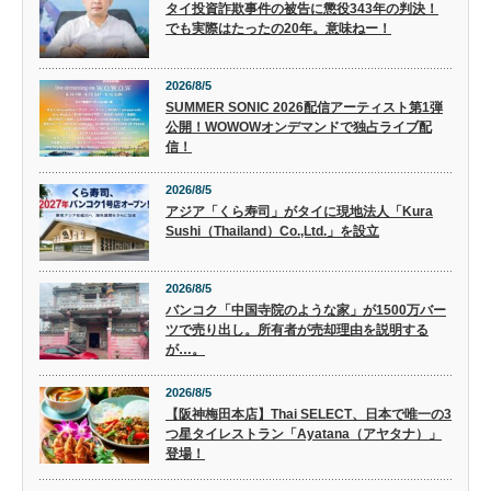
タイ投資詐欺事件の被告に懲役343年の判決！
でも実際はたったの20年。意味ねー！
2026/8/5
SUMMER SONIC 2026配信アーティスト第1弾
公開！WOWOWオンデマンドで独占ライブ配
信！
2026/8/5
アジア「くら寿司」がタイに現地法人「Kura
Sushi（Thailand）Co.,Ltd.」を設立
2026/8/5
バンコク「中国寺院のような家」が1500万バー
ツで売り出し。所有者が売却理由を説明する
が…。
2026/8/5
【阪神梅田本店】Thai SELECT、日本で唯一の3
つ星タイレストラン「Ayatana（アヤタナ）」
登場！