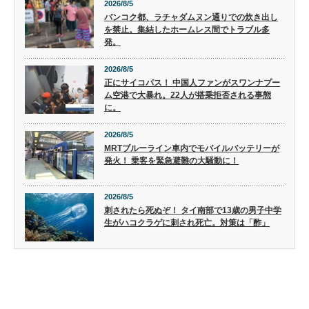
2026/8/5
バンコク都、ラチャダムヌン通りでの炊き出し
を禁止。集結したホームレス間でトラブル多
発。
2026/8/5
正にサイコパス！ 中国人ファンがスワンナプー
ム空港で大暴れ。22人が搭乗拒否される事態
に。
2026/8/5
MRTブルーライン車内でモバイルバッテリーが
発火！ 乗客を緊急避難の大騒動に！
2026/8/5
刺されたら死ぬぞ！ タイ南部で13歳の男子中学
生がハコクラゲに刺され死亡。対策は「酢」