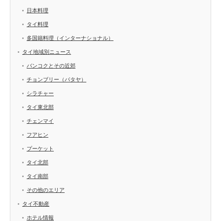
日本料理
タイ料理
多国籍料理（インターナショナル）
タイ地域別ニュース
バンコクとその近郊
チョンブリー（パタヤ）
シラチャー
タイ東北部
チェンマイ
フアヒン
プーケット
タイ北部
タイ南部
その他のエリア
タイ不動産
ホテル情報