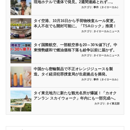
現地ホテルで遺体で発見。2週間連絡とれず…。
カテゴリ:
事件（タイローカル）
タイ空港、10月16日から手荷物検査ルール変更。
本人不在でも開封可能に。「TSAロック」推奨！
カテゴリ:
タイローカルニュース
タイ国際航空、一部航空券を20～30％値下げ。中
東情勢緩和で燃油価格下落も紛争以前に届かず。
カテゴリ:
タイローカルニュース
中国から密輸製品で不正オレンジジュースを製
造。タイ経済犯罪捜査局が生産拠点を摘発。
カテゴリ:
事件（タイローカル）
タイ東北地方に新たな観光名所が爆誕！「カオク
アンラン スカイウォーク」年内にも一部完成へ。
カテゴリ:
タイ東北部