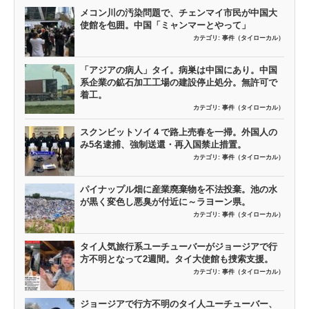
メコン川の汚染問題で、チェンマイ市民が中国大
使館を包囲。中国「ミャンマーとやって」
カテゴリ:
事件（タイローカル）
「アジアの病人」タイ。病巣は中国にあり。中国
系企業の鉱石加工工場の建設停止処分。無許可で
着工。
カテゴリ:
事件（タイローカル）
スクンビットソイ４で路上売春を一掃。外国人の
み5名逮捕、強制送還・再入国禁止措置。
カテゴリ:
事件（タイローカル）
パイナップル畑に産業廃棄物を不法投棄。池の水
が黒く変色し悪臭が付近に～ラヨーン県。
カテゴリ:
事件（タイローカル）
タイ人気旅行系ユーチューバーがジョージアで行
方不明となって2週間。タイ大使館も捜索支援。
カテゴリ:
事件（タイローカル）
ジョージアで行方不明のタイ人ユーチューバー、