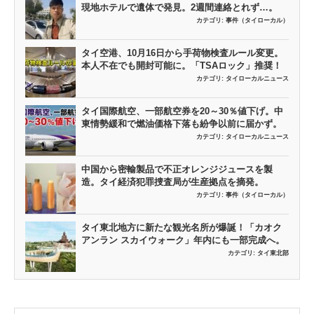
現地ホテルで遺体で発見。2週間連絡とれず…。
カテゴリ:
事件（タイローカル）
タイ空港、10月16日から手荷物検査ルール変更。
本人不在でも開封可能に。「TSAロック」推奨！
カテゴリ:
タイローカルニュース
タイ国際航空、一部航空券を20～30％値下げ。中
東情勢緩和で燃油価格下落も紛争以前に届かず。
カテゴリ:
タイローカルニュース
中国から密輸製品で不正オレンジジュースを製
造。タイ経済犯罪捜査局が生産拠点を摘発。
カテゴリ:
事件（タイローカル）
タイ東北地方に新たな観光名所が爆誕！「カオク
アンラン スカイウォーク」年内にも一部完成へ。
カテゴリ:
タイ東北部