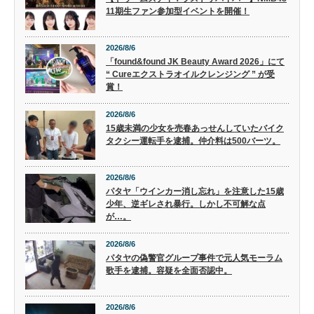
11期生ファン参加型イベントを開催！
2026/8/6
「found&found JK Beauty Award 2026」にて
“ Cureエクストラオイルクレンジング ” が受
賞！
2026/8/6
15歳未満の少女を売春あっせんしていたバイク
タクシー運転手を逮捕。仲介料は500バーツ。
2026/8/6
パタヤ「ウインカー消し忘れ」を注意した15歳
少年、逆ギレされ暴行。しかし不可解な点
が…。
2026/8/6
パタヤの偽警官グループ事件で元人気モーラム
歌手を逮捕。容疑を全面否認中。
2026/8/6