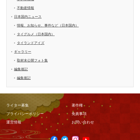
不動産情報
日本国内ニュース
情報、お知らせ、事件など（日本国内）
タイグルメ（日本国内）
タイランドアイズ
ギャラリー
取材未公開フォト集
編集後記
編集後記
ライター募集
著作権
プライバシーポリシー
免責事項
運営情報
お問い合わせ