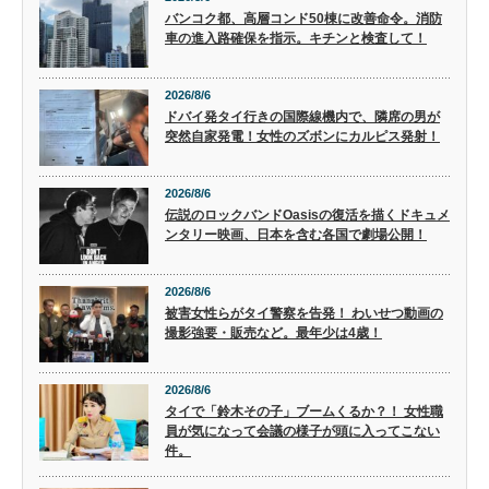
バンコク都、高層コンド50棟に改善命令。消防
車の進入路確保を指示。キチンと検査して！
2026/8/6
ドバイ発タイ行きの国際線機内で、隣席の男が
突然自家発電！女性のズボンにカルピス発射！
2026/8/6
伝説のロックバンドOasisの復活を描くドキュメ
ンタリー映画、日本を含む各国で劇場公開！
2026/8/6
被害女性らがタイ警察を告発！ わいせつ動画の
撮影強要・販売など。最年少は4歳！
2026/8/6
タイで「鈴木その子」ブームくるか？！ 女性職
員が気になって会議の様子が頭に入ってこない
件。