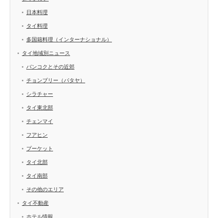
日本料理
タイ料理
多国籍料理（インターナショナル）
タイ地域別ニュース
バンコクとその近郊
チョンブリー（パタヤ）
シラチャー
タイ東北部
チェンマイ
フアヒン
プーケット
タイ北部
タイ南部
その他のエリア
タイ不動産
ホテル情報