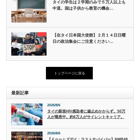
タイの学生は２学期のみで５万人以上も
中退。国は子供から教育の機会…
【在タイ日本国大使館】２月１４日日曜
日の政治集会にご注意ください…
トップページに戻る
最新記事
2026/8/6
タイの新規HIV感染者に歯止めかからず。50万
人が罹患中。約6万人がサイレントキャリア。
2026/8/6
【ドゥームズデイ：ラストサバイバー】NMB48