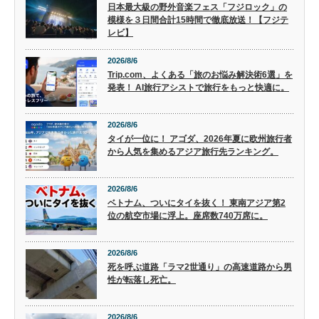
日本最大級の野外音楽フェス「フジロック」の
模様を３日間合計15時間で徹底放送！【フジテ
レビ】
2026/8/6
Trip.com、よくある「旅のお悩み解決術6選」を
発表！ AI旅行アシストで旅行をもっと快適に。
2026/8/6
タイが一位に！ アゴダ、2026年夏に欧州旅行者
から人気を集めるアジア旅行先ランキング。
2026/8/6
ベトナム、ついにタイを抜く！ 東南アジア第2
位の航空市場に浮上。座席数740万席に。
2026/8/6
死を呼ぶ道路「ラマ2世通り」の高速道路から男
性が転落し死亡。
2026/8/6