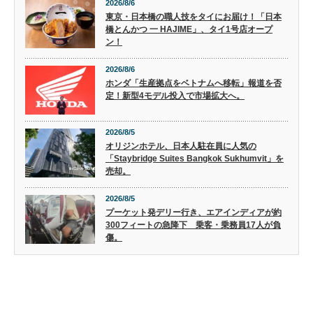
2026/8/6
東京・日本橋の職人技をタイにお届け！「日本
橋とんかつ 一 HAJIME」、タイ1号店オープ
ン！
2026/8/6
ホンダ「生産拠点をベトナムへ移転」報道を否
定！新型4モデル投入で市場拡大へ。
2026/8/5
オリジンホテル、日本人駐在員に人気の
「Staybridge Suites Bangkok Sukhumvit」を
売却。
2026/8/5
プーケット発デリー行き、エアインディアが約
300フィートの急降下 乗客・乗務員17人が負
傷。