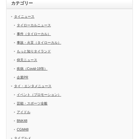
カテゴリー
タイニュース
タイローカルニュース
事件（タイローカル）
事故・火災（タイローカル）
もっと知りタイランド
仰天ニュース
疾病（Covid-19等）
企業PR
タイ・エンタメニュース
イベント（プロモーション）
芸能・スポーツ全般
アイドル
BNK48
CGM48
タイグルメ